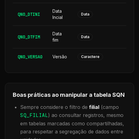
Data
QN0_DTINI
8
Data
Incial
Data
QN0_DTFIM
8
Data
fim
QN0_VERSAO
Versão
6
Caractere
Boas práticas ao manipular a tabela
SQN
Sempre considere o filtro de
filial
(campo
SQ_FILIAL
) ao consultar registros, mesmo
em tabelas marcadas como compartilhadas,
para respeitar a segregação de dados entre