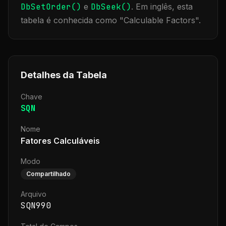
DbSetOrder()
e
DbSeek()
.
Em inglês, esta
tabela é conhecida como "
Calculable Factors
".
Detalhes da Tabela
Chave
SQN
Nome
Fatores Calculáveis
Modo
Compartilhado
Arquivo
SQN990