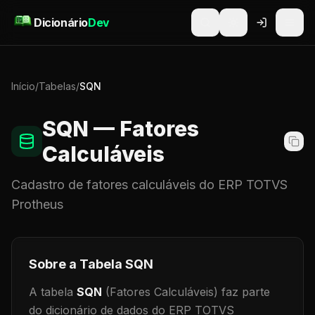
Pular para o conteúdo
Dicionário
Dev
Início
/
Tabelas
/
SQN
SQN
— Fatores
Calculáveis
Cadastro de
fatores calculáveis
do ERP TOTVS
Protheus
Sobre a Tabela
SQN
A tabela
SQN
(Fatores Calculáveis)
faz parte
do dicionário de dados do ERP TOTVS