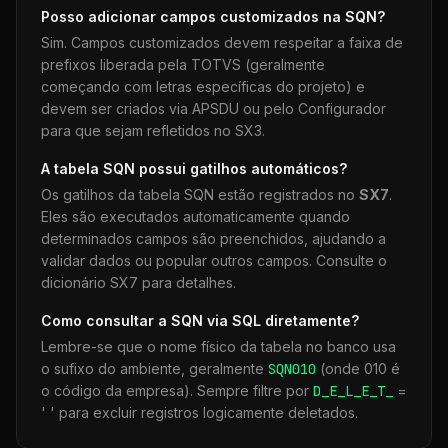
Posso adicionar campos customizados na
SQN
?
Sim. Campos customizados devem respeitar a faixa de
prefixos liberada pela TOTVS (geralmente
começando com letras específicas do projeto) e
devem ser criados via APSDU ou pelo Configurador
para que sejam refletidos no SX3.
A tabela
SQN
possui gatilhos automáticos?
Os gatilhos da tabela
SQN
estão registrados no
SX7
.
Eles são executados automaticamente quando
determinados campos são preenchidos, ajudando a
validar dados ou popular outros campos. Consulte o
dicionário SX7 para detalhes.
Como consultar a
SQN
via SQL diretamente?
Lembre-se que o nome físico da tabela no banco usa
o sufixo do ambiente, geralmente
SQN
010
(onde 010 é
o código da empresa). Sempre filtre por
D_E_L_E_T_
=
' ' para excluir registros logicamente deletados.