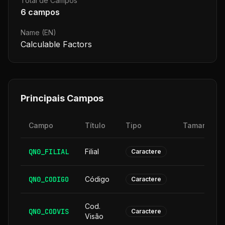
Total de Campos
6
campos
Name (EN)
Calculable Factors
Principais Campos
Campo
Título
Tipo
Tamanho
QN0_FILIAL
Filial
2
Caractere
QN0_CODIGO
Código
6
Caractere
Cod.
QN0_CODVIS
6
Caractere
Visão