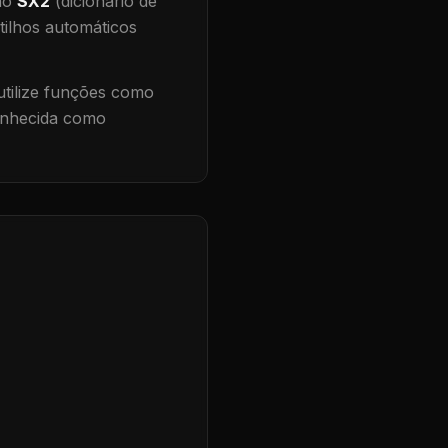
 no
SX2
(dicionário de
tilhos automáticos
tilize funções como
conhecida como