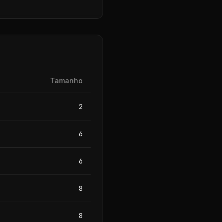
Tamanho
2
6
6
8
8