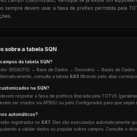
vo campo customizado, verifique se já existe um equivalen
 sempre devem usar a faixa de prefixo permitida pela TO
ções.
s sobre a tabela
SQN
 campos da tabela
SQN
?
dor (SIGACFG) → Base de Dados → Dicionário → Bases de Dados →
lternativamente, consulte a tabela
SX3
filtrando pelo alias corresp
 customizados na
SQN
?
devem respeitar a faixa de prefixos liberada pela TOTVS (geralm
devem ser criados via APSDU ou pelo Configurador para que sejam r
lhos automáticos?
stão registrados no
SX7
. Eles são executados automaticamente q
udando a validar dados ou popular outros campos. Consulte o dici