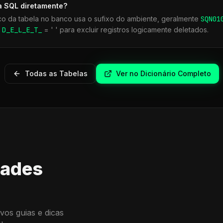
a SQL diretamente?
co da tabela no banco usa o sufixo do ambiente, geralmente
SQN
01
r
D_E_L_E_T_
= ' ' para excluir registros logicamente deletados.
Todas as Tabelas
Ver no Dicionário Completo
dades
vos guias e dicas