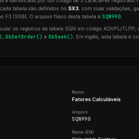
a é identificada por um código de 3 caracteres registrado
cada tabela são definidos no
SX3
, com suas validações, ga
ão F3 (SXB).
O arquivo físico desta tabela é
SQN990
.
ular os registros da tabela
SQN
em código ADVPL/TLPP, u
)
,
DbSetOrder()
e
DbSeek()
.
Em inglês, esta tabela é 
Nome
Fatores Calculáveis
Arquivo
SQN990
Name (EN)