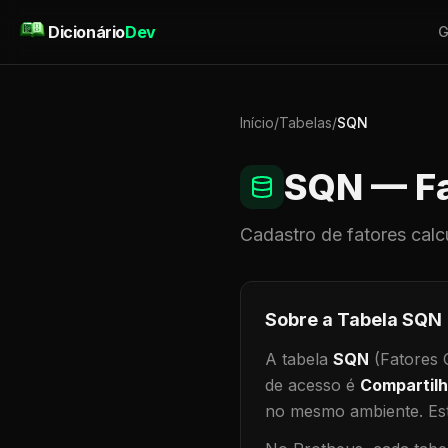
Pular para o conteúdo
Dicionário
Dev
G
Início
/
Tabelas
/
SQN
SQN
— Fa
Cadastro de
fatores calc
Sobre a Tabela
SQN
A tabela
SQN
(Fatores C
de acesso é
Compartil
no mesmo ambiente
.
Est