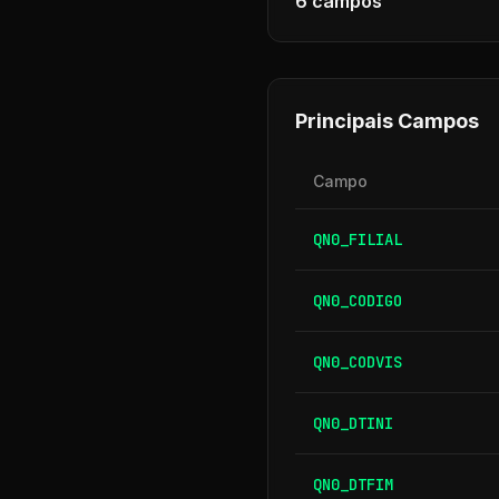
6
campos
Principais Campos
Campo
QN0_FILIAL
QN0_CODIGO
QN0_CODVIS
QN0_DTINI
QN0_DTFIM