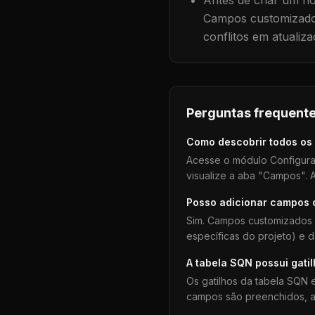
Antes de criar um no
Campos customizados
conflitos em atualiza
Perguntas frequente
Como descobrir todos os
Acesse o módulo Configura
visualize a aba "Campos". A
Posso adicionar campos
Sim. Campos customizados 
específicas do projeto) e 
A tabela
SQN
possui gati
Os gatilhos da tabela
SQN
e
campos são preenchidos, aj