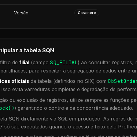
Versão
Caractere
nipular a tabela
SQN
iltro de
filial
(campo
SQ_FILIAL
) ao consultar registros
rtilhadas, para respeitar a segregação de dados entre un
ices oficiais
da tabela (definidos no SIX) com
DbSetOrde
. Isso evita varreduras completas e degradação de perform
ação ou exclusão de registros, utilize sempre as funções 
ock()
) garantindo o controle de concorrência adequado.
bela
SQN
diretamente via SQL em produção. As regras de n
7 só são executados quando o acesso é feito pelo Protheu