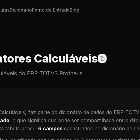
uias
Dicionário
Ponto de Entrada
Blog
tores Calculáveis
uláveis
do ERP TOTVS Protheus
alculáveis)
faz parte do dicionário de dados do ERP TOTV
hado
, o que significa que
pode ser compartilhada entre difer
a tabela possui
6
campos
cadastrados no dicionário de da