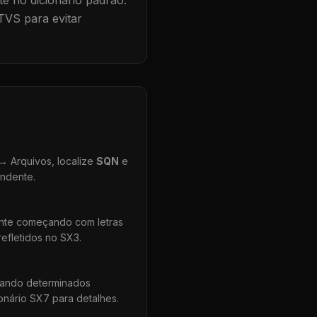
te no dicionário padrão.
TVS para evitar
 Arquivos, localize
SQN
e
ondente.
ente começando com letras
efletidos no SX3.
uando determinados
onário SX7 para detalhes.