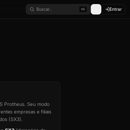
Buscar...
Entrar
⌘K
S Protheus.
Seu modo
entes empresas e filiais
dos (SX3).