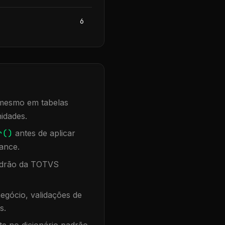
6
, mesmo em tabelas
idades.
r()
antes de aplicar
ance.
padrão da TOTVS
egócio, validações de
s.