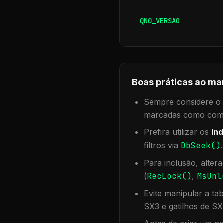
QN0_VERSAO
Boas práticas ao ma
Sempre considere o f
marcadas como compa
Prefira utilizar os
índ
filtros via
DbSeek()
Para inclusão, alter
(
RecLock()
,
MsUnl
Evite manipular a ta
SX3 e gatilhos de SX