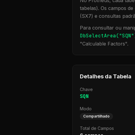
No Protheus, cada tabel
tabelas). Os campos de 
(SX7) e consultas padr
Para consultar ou manip
DbSelectArea("
SQN
"
"
Calculable Factors
".
Detalhes da Tabela
Chave
SQN
Modo
Compartilhado
Total de Campos