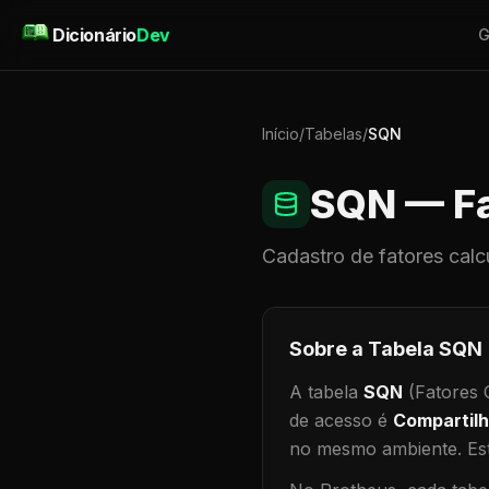
Pular para o conteúdo
Dicionário
Dev
G
Início
/
Tabelas
/
SQN
SQN
— Fa
Cadastro de
fatores calc
Sobre a Tabela
SQN
A tabela
SQN
(Fatores C
de acesso é
Compartil
no mesmo ambiente
.
Est