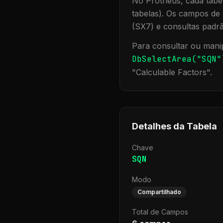
No Protheus, cada tabel
tabelas). Os campos de 
(SX7) e consultas padr
Para consultar ou manip
DbSelectArea("
SQN
"
"
Calculable Factors
".
Detalhes da Tabela
Chave
SQN
Modo
Compartilhado
Total de Campos