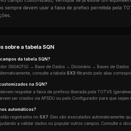
vo campo customizado, verifique se já existe um equivalen
 sempre devem usar a faixa de prefixo permitida pela TO
ções.
s sobre a tabela
SQN
 campos da tabela
SQN
?
dor (SIGACFG) → Base de Dados → Dicionário → Bases de Dados →
lternativamente, consulte a tabela
SX3
filtrando pelo alias corresp
 customizados na
SQN
?
devem respeitar a faixa de prefixos liberada pela TOTVS (geralm
devem ser criados via APSDU ou pelo Configurador para que sejam r
lhos automáticos?
stão registrados no
SX7
. Eles são executados automaticamente q
udando a validar dados ou popular outros campos. Consulte o dici