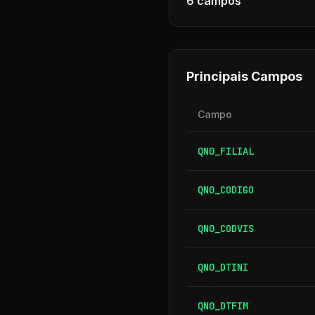
6
campos
Principais Campos
Campo
QN0_FILIAL
QN0_CODIGO
QN0_CODVIS
QN0_DTINI
QN0_DTFIM