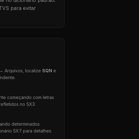
te no dicionário padrão.
TVS para evitar
 Arquivos, localize
SQN
e
ondente.
ente começando com letras
efletidos no SX3.
uando determinados
onário SX7 para detalhes.