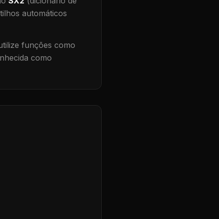
 no
SX2
(dicionário de
tilhos automáticos
tilize funções como
conhecida como