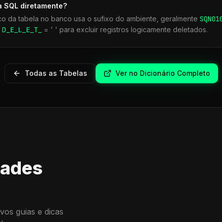
a SQL diretamente?
co da tabela no banco usa o sufixo do ambiente, geralmente
SQN
01
r
D_E_L_E_T_
= ' ' para excluir registros logicamente deletados.
Todas as Tabelas
Ver no Dicionário Completo
dades
vos guias e dicas