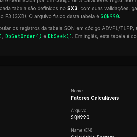
a é identificada por um código de 3 caracteres registrado
cada tabela são definidos no
SX3
, com suas validações, ga
ão F3 (SXB).
O arquivo físico desta tabela é
SQN990
.
ular os registros da tabela
SQN
em código ADVPL/TLPP, u
)
,
DbSetOrder()
e
DbSeek()
.
Em inglês, esta tabela é 
Nome
Fatores Calculáveis
Arquivo
SQN990
Name (EN)