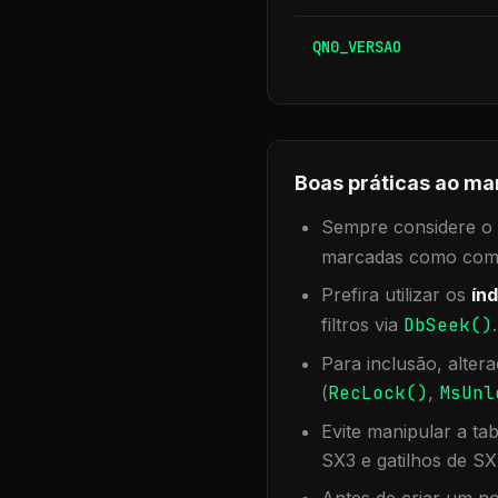
QN0_VERSAO
Boas práticas ao ma
Sempre considere o f
marcadas como compa
Prefira utilizar os
índ
filtros via
DbSeek()
Para inclusão, alter
(
RecLock()
,
MsUnl
Evite manipular a ta
SX3 e gatilhos de SX