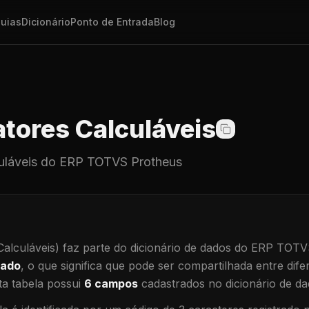
uias
Dicionário
Ponto de Entrada
Blog
tores Calculáveis
uláveis
do ERP TOTVS Protheus
alculáveis)
faz parte do dicionário de dados do ERP TOTV
hado
, o que significa que
pode ser compartilhada entre difer
a tabela possui
6
campos
cadastrados no dicionário de da