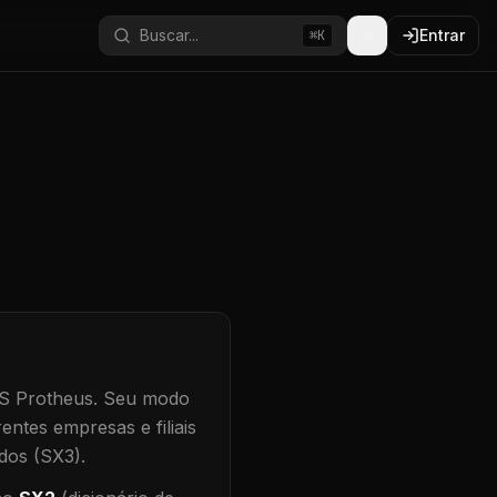
Buscar...
Entrar
⌘K
S Protheus.
Seu modo
entes empresas e filiais
dos (SX3).