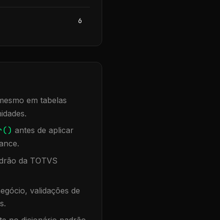
6
, mesmo em tabelas
idades.
r()
antes de aplicar
ance.
padrão da TOTVS
egócio, validações de
s.