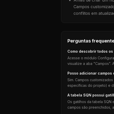
Antes de criar um no
Campos customizados
conflitos em atualiza
Perguntas frequente
Como descobrir todos os
Acesse o módulo Configura
visualize a aba "Campos". A
Posso adicionar campos
Sim. Campos customizados 
específicas do projeto) e 
A tabela
SQN
possui gati
Os gatilhos da tabela
SQN
e
campos são preenchidos, aj