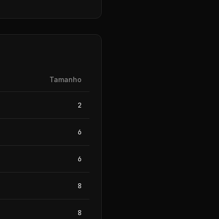
Tamanho
2
6
6
8
8