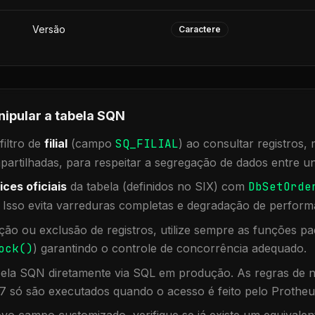
Versão
Caractere
nipular a tabela
SQN
iltro de
filial
(campo
SQ_FILIAL
) ao consultar registros
rtilhadas, para respeitar a segregação de dados entre un
ices oficiais
da tabela (definidos no SIX) com
DbSetOrde
. Isso evita varreduras completas e degradação de perform
ação ou exclusão de registros, utilize sempre as funções 
ock()
) garantindo o controle de concorrência adequado.
bela
SQN
diretamente via SQL em produção. As regras de n
7 só são executados quando o acesso é feito pelo Protheu