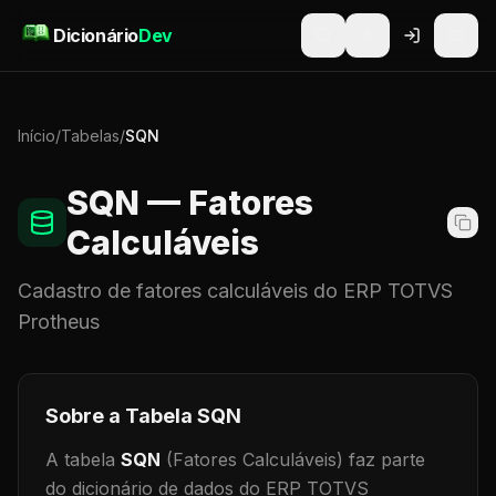
Pular para o conteúdo
Dicionário
Dev
Início
/
Tabelas
/
SQN
SQN
— Fatores
Calculáveis
Cadastro de
fatores calculáveis
do ERP TOTVS
Protheus
Sobre a Tabela
SQN
A tabela
SQN
(Fatores Calculáveis)
faz parte
do dicionário de dados do ERP TOTVS