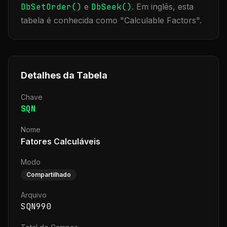
DbSetOrder()
e
DbSeek()
.
Em inglês, esta
tabela é conhecida como "
Calculable Factors
".
Detalhes da Tabela
Chave
SQN
Nome
Fatores Calculáveis
Modo
Compartilhado
Arquivo
SQN990