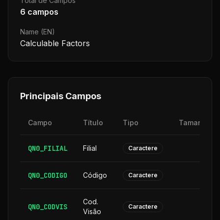
Total de Campos
6
campos
Name (EN)
Calculable Factors
Principais Campos
Campo
Título
Tipo
Tamanho
QN0_FILIAL
Filial
2
Caractere
QN0_CODIGO
Código
6
Caractere
Cod.
QN0_CODVIS
6
Caractere
Visão