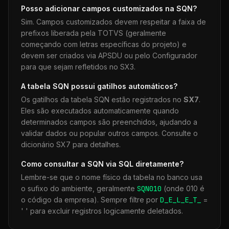
Posso adicionar campos customizados na
SQN
?
Sim. Campos customizados devem respeitar a faixa de
prefixos liberada pela TOTVS (geralmente
começando com letras específicas do projeto) e
devem ser criados via APSDU ou pelo Configurador
para que sejam refletidos no SX3.
A tabela
SQN
possui gatilhos automáticos?
Os gatilhos da tabela
SQN
estão registrados no
SX7
.
Eles são executados automaticamente quando
determinados campos são preenchidos, ajudando a
validar dados ou popular outros campos. Consulte o
dicionário SX7 para detalhes.
Como consultar a
SQN
via SQL diretamente?
Lembre-se que o nome físico da tabela no banco usa
o sufixo do ambiente, geralmente
SQN
010
(onde 010 é
o código da empresa). Sempre filtre por
D_E_L_E_T_
=
' ' para excluir registros logicamente deletados.