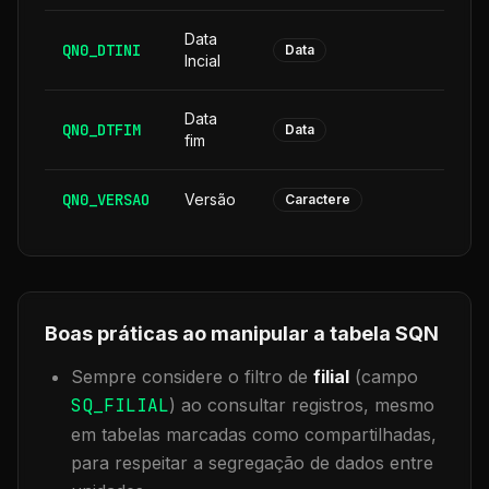
Data
QN0_DTINI
8
Data
Incial
Data
QN0_DTFIM
8
Data
fim
QN0_VERSAO
Versão
6
Caractere
Boas práticas ao manipular a tabela
SQN
Sempre considere o filtro de
filial
(campo
SQ_FILIAL
) ao consultar registros, mesmo
em tabelas marcadas como compartilhadas,
para respeitar a segregação de dados entre