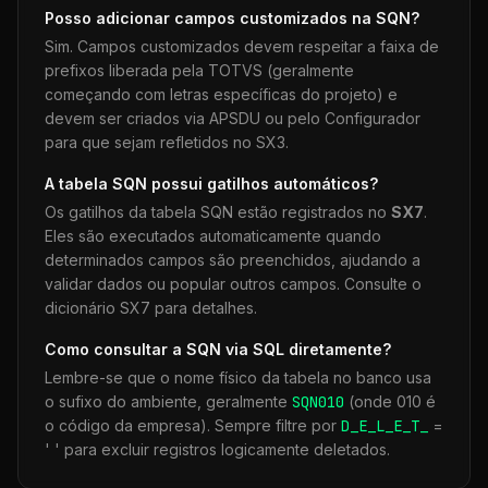
Posso adicionar campos customizados na
SQN
?
Sim. Campos customizados devem respeitar a faixa de
prefixos liberada pela TOTVS (geralmente
começando com letras específicas do projeto) e
devem ser criados via APSDU ou pelo Configurador
para que sejam refletidos no SX3.
A tabela
SQN
possui gatilhos automáticos?
Os gatilhos da tabela
SQN
estão registrados no
SX7
.
Eles são executados automaticamente quando
determinados campos são preenchidos, ajudando a
validar dados ou popular outros campos. Consulte o
dicionário SX7 para detalhes.
Como consultar a
SQN
via SQL diretamente?
Lembre-se que o nome físico da tabela no banco usa
o sufixo do ambiente, geralmente
SQN
010
(onde 010 é
o código da empresa). Sempre filtre por
D_E_L_E_T_
=
' ' para excluir registros logicamente deletados.