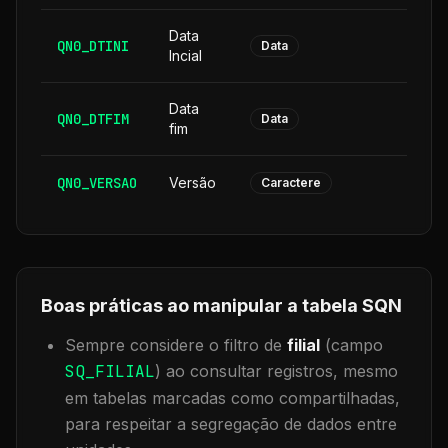
Data
QN0_DTINI
8
Data
Incial
Data
QN0_DTFIM
8
Data
fim
QN0_VERSAO
Versão
6
Caractere
Boas práticas ao manipular a tabela
SQN
Sempre considere o filtro de
filial
(campo
SQ_FILIAL
) ao consultar registros, mesmo
em tabelas marcadas como compartilhadas,
para respeitar a segregação de dados entre