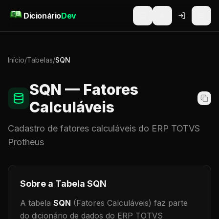
Pular para o conteúdo
Dicionário
Dev
Início
/
Tabelas
/
SQN
SQN
— Fatores
Calculáveis
Cadastro de
fatores calculáveis
do ERP TOTVS
Protheus
Sobre a Tabela
SQN
A tabela
SQN
(Fatores Calculáveis)
faz parte
do dicionário de dados do ERP TOTVS