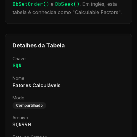
DbSetOrder()
e
DbSeek()
.
Em inglês, esta
tabela é conhecida como "
Calculable Factors
".
Detalhes da Tabela
Chave
SQN
Nome
Fatores Calculáveis
Modo
Compartilhado
Arquivo
SQN990