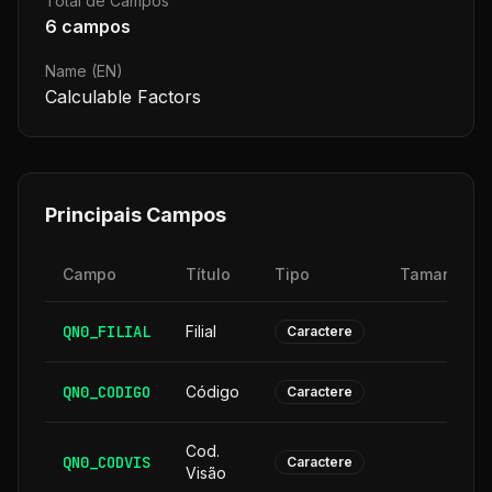
Total de Campos
6
campos
Name (EN)
Calculable Factors
Principais Campos
Campo
Título
Tipo
Tamanho
QN0_FILIAL
Filial
2
Caractere
QN0_CODIGO
Código
6
Caractere
Cod.
QN0_CODVIS
6
Caractere
Visão