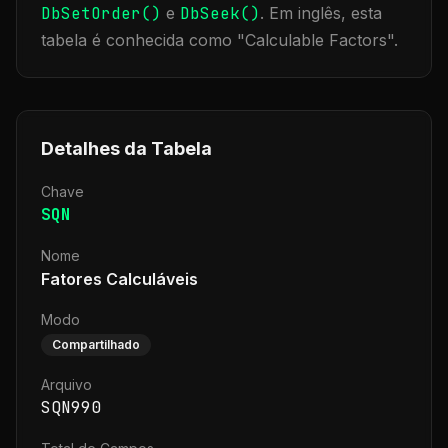
DbSetOrder()
e
DbSeek()
.
Em inglês, esta
tabela é conhecida como "
Calculable Factors
".
Detalhes da Tabela
Chave
SQN
Nome
Fatores Calculáveis
Modo
Compartilhado
Arquivo
SQN990