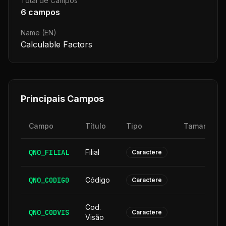
Total de Campos
6
campos
Name (EN)
Calculable Factors
Principais Campos
Campo
Título
Tipo
Tamanho
QN0_FILIAL
Filial
2
Caractere
QN0_CODIGO
Código
6
Caractere
Cod.
QN0_CODVIS
6
Caractere
Visão