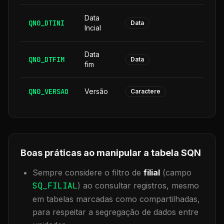
Data
QN0_DTINI
8
Data
Incial
Data
QN0_DTFIM
8
Data
fim
QN0_VERSAO
Versão
6
Caractere
Boas práticas ao manipular a tabela
SQN
Sempre considere o filtro de
filial
(campo
SQ_FILIAL
) ao consultar registros, mesmo
em tabelas marcadas como compartilhadas,
para respeitar a segregação de dados entre