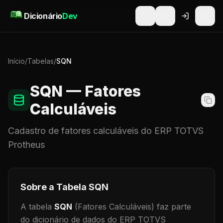
Pular para o conteúdo
Dicionário
Dev
Início
/
Tabelas
/
SQN
SQN
— Fatores
Calculáveis
Cadastro de
fatores calculáveis
do ERP TOTVS
Protheus
Sobre a Tabela
SQN
A tabela
SQN
(Fatores Calculáveis)
faz parte
do dicionário de dados do ERP TOTVS