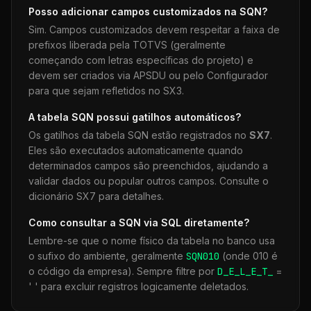
Posso adicionar campos customizados na
SQN
?
Sim. Campos customizados devem respeitar a faixa de
prefixos liberada pela TOTVS (geralmente
começando com letras específicas do projeto) e
devem ser criados via APSDU ou pelo Configurador
para que sejam refletidos no SX3.
A tabela
SQN
possui gatilhos automáticos?
Os gatilhos da tabela
SQN
estão registrados no
SX7
.
Eles são executados automaticamente quando
determinados campos são preenchidos, ajudando a
validar dados ou popular outros campos. Consulte o
dicionário SX7 para detalhes.
Como consultar a
SQN
via SQL diretamente?
Lembre-se que o nome físico da tabela no banco usa
o sufixo do ambiente, geralmente
SQN
010
(onde 010 é
o código da empresa). Sempre filtre por
D_E_L_E_T_
=
' ' para excluir registros logicamente deletados.