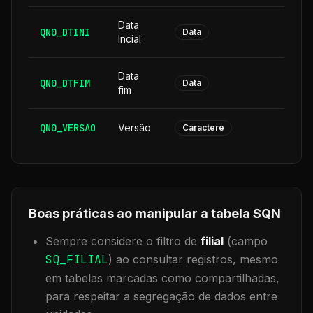
Data
QN0_DTINI
8
Data
Incial
Data
QN0_DTFIM
8
Data
fim
QN0_VERSAO
Versão
6
Caractere
Boas práticas ao manipular a tabela
SQN
Sempre considere o filtro de
filial
(campo
SQ_FILIAL
) ao consultar registros, mesmo
em tabelas marcadas como compartilhadas,
para respeitar a segregação de dados entre