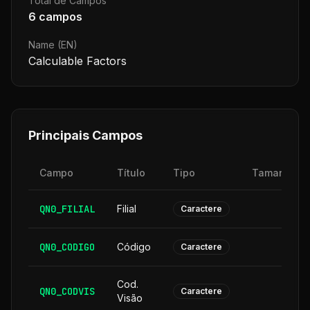
Total de Campos
6
campos
Name (EN)
Calculable Factors
Principais Campos
Campo
Título
Tipo
Tamanho
QN0_FILIAL
Filial
2
Caractere
QN0_CODIGO
Código
6
Caractere
Cod.
QN0_CODVIS
6
Caractere
Visão