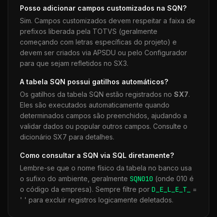
Posso adicionar campos customizados na
SQN
?
Sim. Campos customizados devem respeitar a faixa de
prefixos liberada pela TOTVS (geralmente
começando com letras específicas do projeto) e
devem ser criados via APSDU ou pelo Configurador
para que sejam refletidos no SX3.
A tabela
SQN
possui gatilhos automáticos?
Os gatilhos da tabela
SQN
estão registrados no
SX7
.
Eles são executados automaticamente quando
determinados campos são preenchidos, ajudando a
validar dados ou popular outros campos. Consulte o
dicionário SX7 para detalhes.
Como consultar a
SQN
via SQL diretamente?
Lembre-se que o nome físico da tabela no banco usa
o sufixo do ambiente, geralmente
SQN
010
(onde 010 é
o código da empresa). Sempre filtre por
D_E_L_E_T_
=
' ' para excluir registros logicamente deletados.