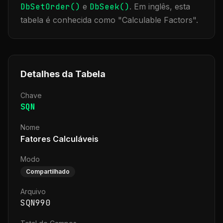
DbSetOrder()
e
DbSeek()
.
Em inglês, esta
tabela é conhecida como "
Calculable Factors
".
Detalhes da Tabela
Chave
SQN
Nome
Fatores Calculáveis
Modo
Compartilhado
Arquivo
SQN990