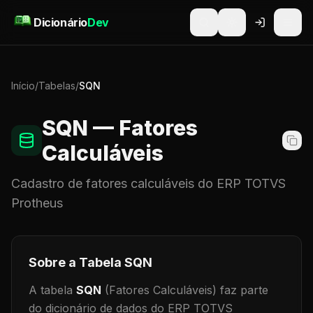
Pular para o conteúdo
Dicionário
Dev
Início
/
Tabelas
/
SQN
SQN
— Fatores
Calculáveis
Cadastro de
fatores calculáveis
do ERP TOTVS
Protheus
Sobre a Tabela
SQN
A tabela
SQN
(Fatores Calculáveis)
faz parte
do dicionário de dados do ERP TOTVS