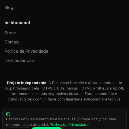
Blog
Institucional
Sobre
Contato
Política de Privacidade
Termos de Uso
Projeto independente.
O Dicionário Dev não é afiliado, endossado
ou patrocinado pela TOTVS S.A. As marcas TOTVS, Protheus e ADVPL
pertencem aos seus respectivos titulares. Todo o conteúdo é
compilado pela comunidade com finalidade educacional e técnica.
© 2026 Dicionário Dev. Feito com 💚 para desenvolvedores
Usamos cookies essenciais e de análise (Google Analytics) para
Protheus.
entender o uso do portal.
Política de Privacidade
Press
Ctrl+K
para busca rápida