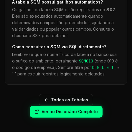
A tabela
SQM
possui gatilhos automáticos?
Os gatilhos da tabela
SQM
estão registrados no
SX7
.
Eles são executados automaticamente quando
determinados campos são preenchidos, ajudando a
validar dados ou popular outros campos. Consulte o
dicionário SX7 para detalhes.
Como consultar a
SQM
via SQL diretamente?
Lembre-se que o nome físico da tabela no banco usa
o sufixo do ambiente, geralmente
SQM
010
(onde 010 é
o código da empresa). Sempre filtre por
D_E_L_E_T_
=
' ' para excluir registros logicamente deletados.
Todas as Tabelas
Ver no Dicionário Completo