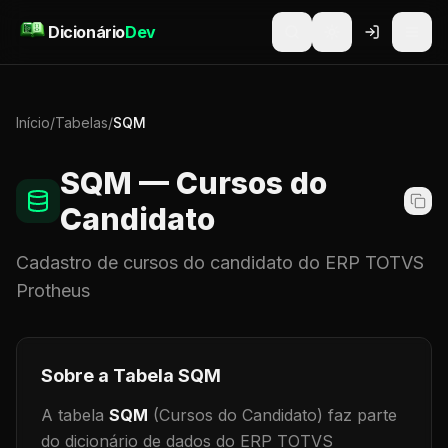
Pular para o conteúdo
Dicionário
Dev
Início
/
Tabelas
/
SQM
SQM
— Cursos do
Candidato
Cadastro de
cursos do candidato
do ERP TOTVS
Protheus
Sobre a Tabela
SQM
A tabela
SQM
(Cursos do Candidato)
faz parte
do dicionário de dados do ERP TOTVS