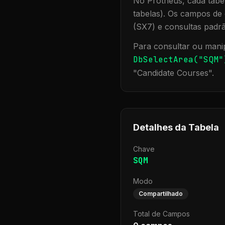
No Protheus, cada tabel
tabelas). Os campos de 
(SX7) e consultas padr
Para consultar ou manip
DbSelectArea("
SQM
"
"
Candidate Courses
".
Detalhes da Tabela
Chave
SQM
Modo
Compartilhado
Total de Campos