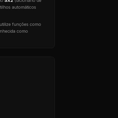
 no
SX2
(dicionário de
tilhos automáticos
tilize funções como
conhecida como