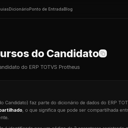
uias
Dicionário
Ponto de Entrada
Blog
ursos do Candidato
andidato
do ERP TOTVS Protheus
o Candidato)
faz parte do dicionário de dados do ERP TO
artilhado
, o que significa que
pode ser compartilhada ent
ente
.