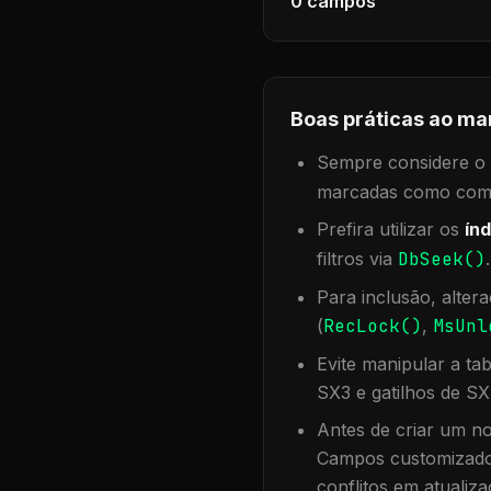
0
campos
Boas práticas ao ma
Sempre considere o f
marcadas como compa
Prefira utilizar os
índ
filtros via
DbSeek()
Para inclusão, alter
(
RecLock()
,
MsUnl
Evite manipular a ta
SX3 e gatilhos de SX
Antes de criar um no
Campos customizados
conflitos em atualiza