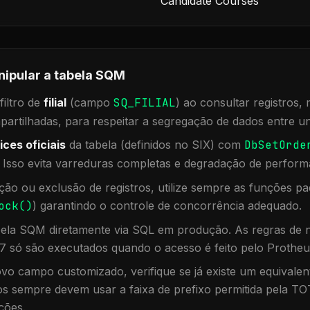
Candidate Courses
nipular a tabela
SQM
iltro de
filial
(campo
SQ_FILIAL
) ao consultar registros
rtilhadas, para respeitar a segregação de dados entre un
ices oficiais
da tabela (definidos no SIX) com
DbSetOrde
. Isso evita varreduras completas e degradação de perform
ação ou exclusão de registros, utilize sempre as funções 
ock()
) garantindo o controle de concorrência adequado.
bela
SQM
diretamente via SQL em produção. As regras de n
7 só são executados quando o acesso é feito pelo Protheu
vo campo customizado, verifique se já existe um equivalen
 sempre devem usar a faixa de prefixo permitida pela TO
ções.