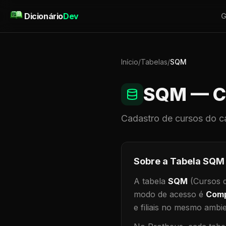
Pular para o conteúdo
Dicionário
Dev
G
Início
/
Tabelas
/
SQM
SQM
— C
Cadastro de
cursos do c
Sobre a Tabela
SQM
A tabela
SQM
(Cursos d
modo de acesso é
Comp
e filiais no mesmo ambi