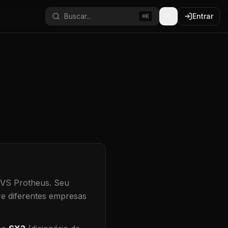
Buscar...
Entrar
⌘K
TVS Protheus.
Seu
re diferentes empresas