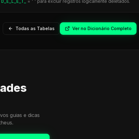
r
D_E_L_E_T_
= ' ' para excluir registros logicamente deletados.
Todas as Tabelas
Ver no Dicionário Completo
dades
vos guias e dicas
theus.