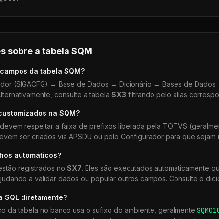
s sobre a tabela
SQM
 campos da tabela
SQM
?
dor (SIGACFG) → Base de Dados → Dicionário → Bases de Dados →
lternativamente, consulte a tabela
SX3
filtrando pelo alias corresp
 customizados na
SQM
?
devem respeitar a faixa de prefixos liberada pela TOTVS (geralm
devem ser criados via APSDU ou pelo Configurador para que sejam r
lhos automáticos?
stão registrados no
SX7
. Eles são executados automaticamente 
udando a validar dados ou popular outros campos. Consulte o dici
a SQL diretamente?
co da tabela no banco usa o sufixo do ambiente, geralmente
SQM
01