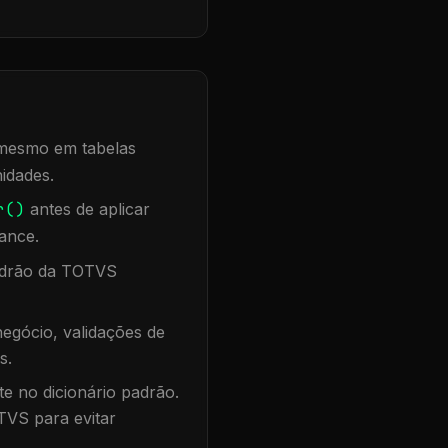
, mesmo em tabelas
idades.
r()
antes de aplicar
ance.
padrão da TOTVS
egócio, validações de
s.
te no dicionário padrão.
TVS para evitar