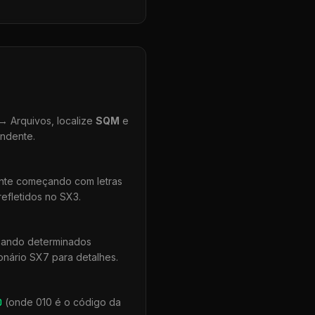
 Arquivos, localize
SQM
e
ondente.
ente começando com letras
efletidos no SX3.
quando determinados
onário SX7 para detalhes.
0
(onde 010 é o código da