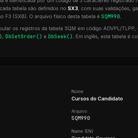
a é identificada por um código de 3 caracteres registrado
cada tabela são definidos no
SX3
, com suas validações, ga
ão F3 (SXB).
O arquivo físico desta tabela é
SQM990
.
ular os registros da tabela
SQM
em código ADVPL/TLPP, u
)
,
DbSetOrder()
e
DbSeek()
.
Em inglês, esta tabela é 
Nome
Cursos do Candidato
Arquivo
SQM990
Name (EN)