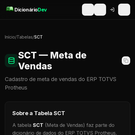
Pular para o conteúdo
Dicionário
Dev
Início
/
Tabelas
/
SCT
SCT
— Meta de
Vendas
Cadastro de
meta de vendas
do ERP TOTVS
Protheus
Sobre a Tabela
SCT
A tabela
SCT
(Meta de Vendas)
faz parte do
dicionário de dados do ERP TOTVS Protheus.