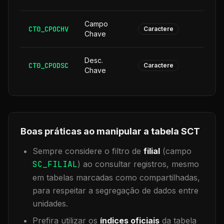
Campo
CT0_CPOCHV
1
Caractere
Chave
Desc.
CT0_CPODSC
1
Caractere
Chave
Boas práticas ao manipular a tabela
SCT
Sempre considere o filtro de
filial
(campo
SC_FILIAL
) ao consultar registros, mesmo
em tabelas marcadas como compartilhadas,
para respeitar a segregação de dados entre
unidades.
Prefira utilizar os
índices oficiais
da tabela