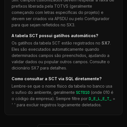
prefixos liberada pela TOTVS (geralmente
começando com letras específicas do projeto) e
devem ser criados via APSDU ou pelo Configurador
para que sejam refletidos no SX3.
A tabela
SCT
possui gatilhos automáticos?
Os gatilhos da tabela
SCT
estão registrados no
SX7
.
Eles são executados automaticamente quando
determinados campos são preenchidos, ajudando a
validar dados ou popular outros campos. Consulte o
dicionário SX7 para detalhes.
Como consultar a
SCT
via SQL diretamente?
Lembre-se que o nome físico da tabela no banco usa
o sufixo do ambiente, geralmente
SCT
010
(onde 010 é
o código da empresa). Sempre filtre por
D_E_L_E_T_
=
' ' para excluir registros logicamente deletados.