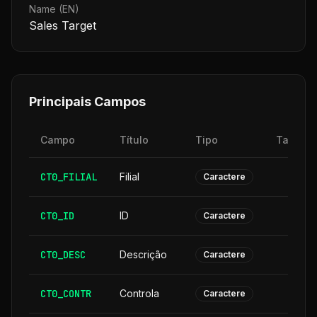
Name (EN)
Sales Target
Principais Campos
Campo
Título
Tipo
Tamanh
CT0_FILIAL
Filial
Caractere
CT0_ID
ID
Caractere
CT0_DESC
Descrição
3
Caractere
CT0_CONTR
Controla
Caractere