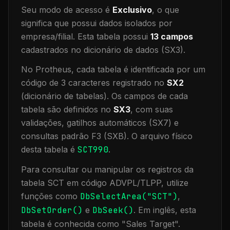
Seu modo de acesso é
Exclusivo
, o que
significa que
possui dados isolados por
empresa/filial
.
Esta tabela possui
13
campos
cadastrados no dicionário de dados (SX3).
No Protheus, cada tabela é identificada por um
código de 3 caracteres registrado no
SX2
(dicionário de tabelas). Os campos de cada
tabela são definidos no
SX3
, com suas
validações, gatilhos automáticos (SX7) e
consultas padrão F3 (SXB).
O arquivo físico
desta tabela é
SCT990
.
Para consultar ou manipular os registros da
tabela
SCT
em código ADVPL/TLPP, utilize
funções como
DbSelectArea("
SCT
")
,
DbSetOrder()
e
DbSeek()
.
Em inglês, esta
tabela é conhecida como "
Sales Target
".