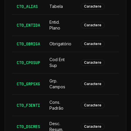
CT0_ALIAS
Tabela
Caractere
Entid.
CT0_ENTIDA
Caractere
Plano
CT0_OBRIGA
Obrigatório
Caractere
Cod Ent
CT0_CPOSUP
1
Caractere
Sup
Grp.
CT0_GRPSXG
Caractere
Campos
Cons.
CT0_F3ENTI
Caractere
Padrão
Desc.
CT0_DSCRES
1
Caractere
Resum.