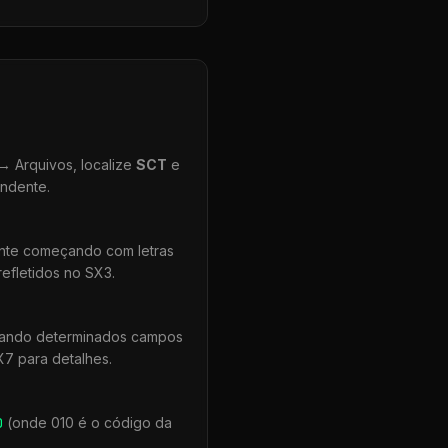
 Arquivos, localize
SCT
e
ondente.
ente começando com letras
efletidos no SX3.
quando determinados campos
X7 para detalhes.
0
(onde 010 é o código da