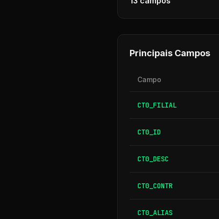
13
campos
Principais Campos
Campo
CT0_FILIAL
CT0_ID
CT0_DESC
CT0_CONTR
CT0_ALIAS