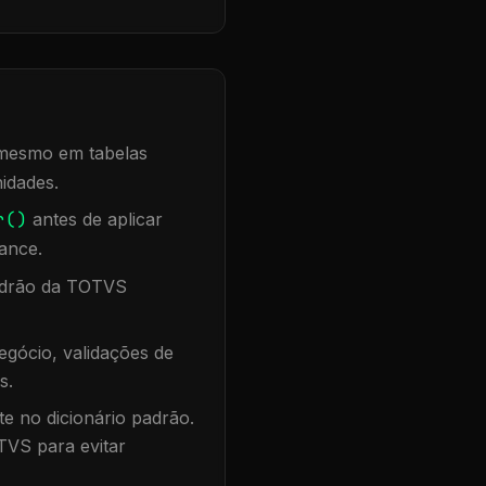
, mesmo em tabelas
idades.
r()
antes de aplicar
ance.
padrão da TOTVS
gócio, validações de
s.
te no dicionário padrão.
TVS para evitar