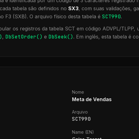
a é identificada por um código de 3 caracteres registrado
cada tabela são definidos no
SX3
, com suas validações, ga
ão F3 (SXB).
O arquivo físico desta tabela é
SCT990
.
ular os registros da tabela
SCT
em código ADVPL/TLPP, ut
)
,
DbSetOrder()
e
DbSeek()
.
Em inglês, esta tabela é c
Nome
Meta de Vendas
Arquivo
SCT990
Name (EN)