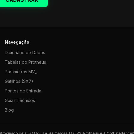
CADASTRAR
Navegação
Dicionário de Dados
Tabelas do Protheus
Parâmetros MV_
Gatilhos (SX7)
Pontos de Entrada
Guias Técnicos
Blog
 patrocinado pela TOTVS S.A. As marcas TOTVS, Protheus e ADVPL pertence