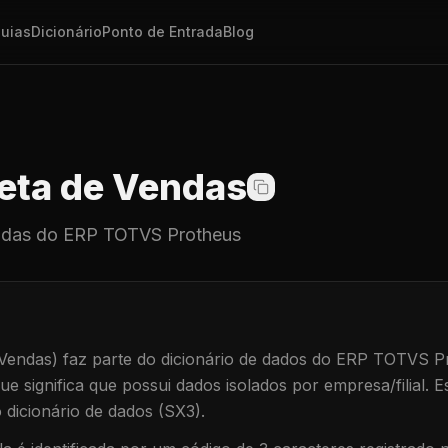
uias
Dicionário
Ponto de Entrada
Blog
ta de Vendas
ndas
do ERP TOTVS Protheus
Vendas)
faz parte do dicionário de dados do ERP TOTVS P
que significa que
possui dados isolados por empresa/filial
.
Es
dicionário de dados (SX3).