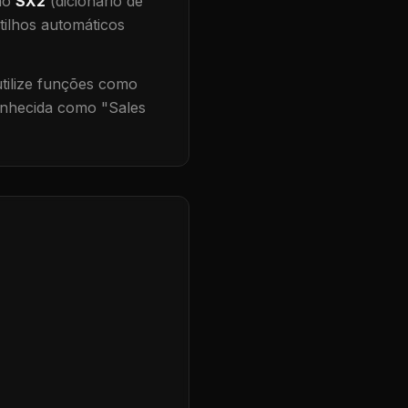
 no
SX2
(dicionário de
tilhos automáticos
ilize funções como
onhecida como "
Sales