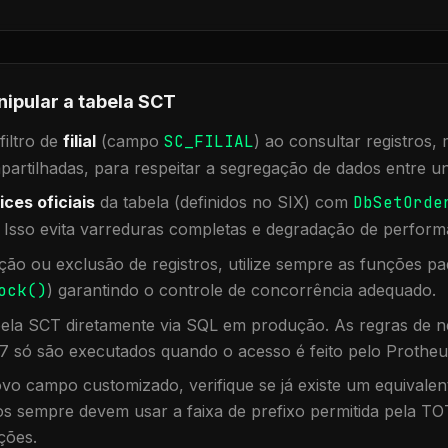
nipular a tabela
SCT
iltro de
filial
(campo
SC_FILIAL
) ao consultar registros
rtilhadas, para respeitar a segregação de dados entre un
ices oficiais
da tabela (definidos no SIX) com
DbSetOrde
. Isso evita varreduras completas e degradação de perform
ação ou exclusão de registros, utilize sempre as funções 
ock()
) garantindo o controle de concorrência adequado.
bela
SCT
diretamente via SQL em produção. As regras de ne
7 só são executados quando o acesso é feito pelo Protheu
vo campo customizado, verifique se já existe um equivalen
 sempre devem usar a faixa de prefixo permitida pela TO
ções.