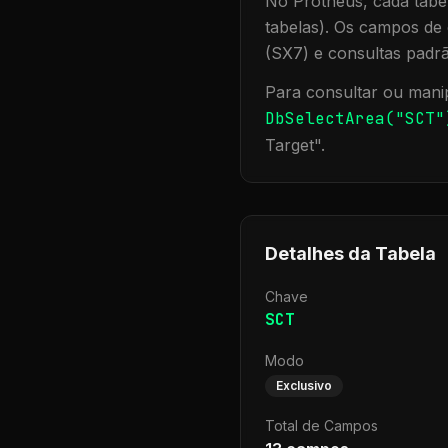
No Protheus, cada tabel
tabelas). Os campos de 
(SX7) e consultas padr
Para consultar ou manip
DbSelectArea("
SCT
"
Target
".
Detalhes da Tabela
Chave
SCT
Modo
Exclusivo
Total de Campos