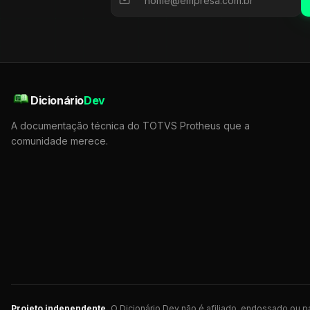
Dicionário
Dev
A documentação técnica do TOTVS Protheus que a
comunidade merece.
Projeto independente.
O Dicionário Dev não é afiliado, endossado ou