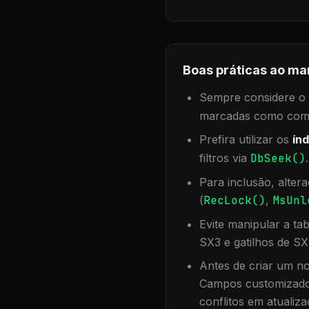
Boas práticas ao ma
Sempre considere o f
marcadas como compa
Prefira utilizar os
índ
filtros via
DbSeek()
Para inclusão, alter
(
RecLock()
,
MsUnl
Evite manipular a ta
SX3 e gatilhos de SX
Antes de criar um no
Campos customizados
conflitos em atualiza