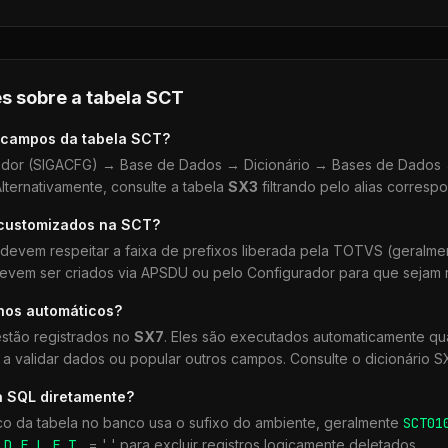
s sobre a tabela
SCT
 campos da tabela
SCT
?
dor (SIGACFG) → Base de Dados → Dicionário → Bases de Dados →
lternativamente, consulte a tabela
SX3
filtrando pelo alias corresp
 customizados na
SCT
?
devem respeitar a faixa de prefixos liberada pela TOTVS (geralm
devem ser criados via APSDU ou pelo Configurador para que sejam r
lhos automáticos?
stão registrados no
SX7
. Eles são executados automaticamente 
a validar dados ou popular outros campos. Consulte o dicionário S
a SQL diretamente?
co da tabela no banco usa o sufixo do ambiente, geralmente
SCT
01
r
D_E_L_E_T_
= ' ' para excluir registros logicamente deletados.