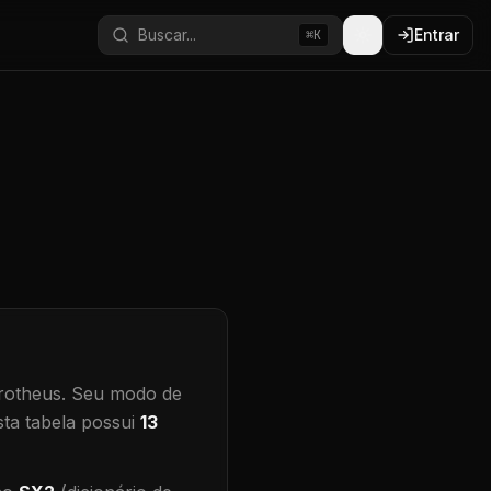
Buscar...
Entrar
⌘K
rotheus.
Seu modo de
ta tabela possui
13