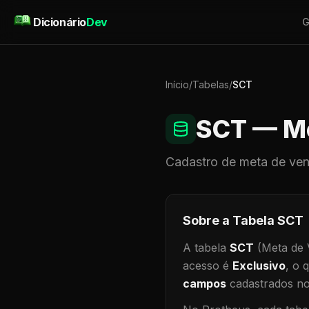
Pular para o conteúdo
Dicionário
Dev
G
Início
/
Tabelas
/
SCT
SCT
— Me
Cadastro de
meta de ve
Sobre a Tabela
SCT
A tabela
SCT
(Meta de 
acesso é
Exclusivo
, o 
campos
cadastrados no 