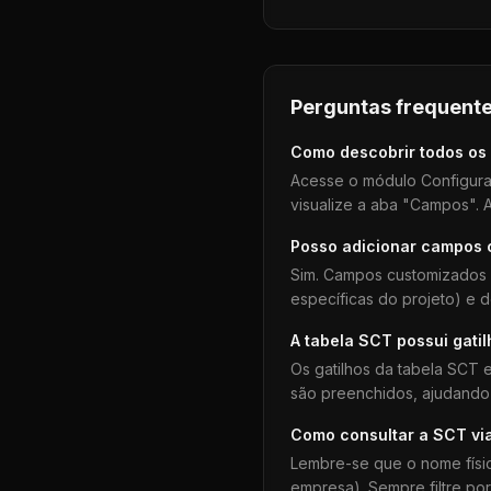
Perguntas frequente
Como descobrir todos os
Acesse o módulo Configura
visualize a aba "Campos". A
Posso adicionar campos
Sim. Campos customizados 
específicas do projeto) e 
A tabela
SCT
possui gati
Os gatilhos da tabela
SCT
e
são preenchidos, ajudando 
Como consultar a
SCT
vi
Lembre-se que o nome físi
empresa). Sempre filtre po