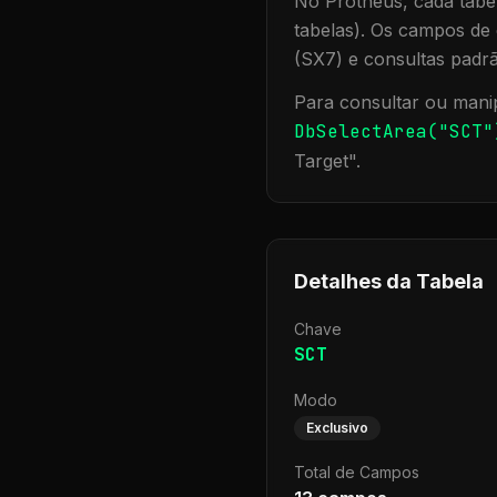
No Protheus, cada tabel
tabelas). Os campos de 
(SX7) e consultas padr
Para consultar ou manip
DbSelectArea("
SCT
"
Target
".
Detalhes da Tabela
Chave
SCT
Modo
Exclusivo
Total de Campos