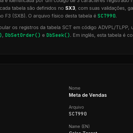
a é identificada por um código de 3 caracteres registrado
cada tabela são definidos no
SX3
, com suas validações, ga
ão F3 (SXB).
O arquivo físico desta tabela é
SCT990
.
ular os registros da tabela
SCT
em código ADVPL/TLPP, ut
)
,
DbSetOrder()
e
DbSeek()
.
Em inglês, esta tabela é c
Nome
Meta de Vendas
Arquivo
SCT990
Name (EN)