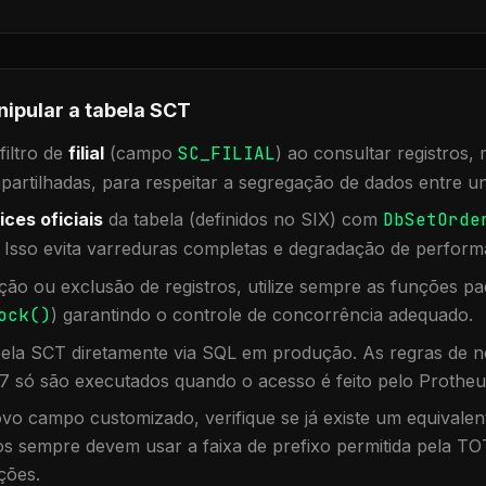
nipular a tabela
SCT
iltro de
filial
(campo
SC_FILIAL
) ao consultar registros
rtilhadas, para respeitar a segregação de dados entre un
ices oficiais
da tabela (definidos no SIX) com
DbSetOrde
. Isso evita varreduras completas e degradação de perform
ação ou exclusão de registros, utilize sempre as funções 
ock()
) garantindo o controle de concorrência adequado.
bela
SCT
diretamente via SQL em produção. As regras de ne
7 só são executados quando o acesso é feito pelo Protheu
vo campo customizado, verifique se já existe um equivalen
 sempre devem usar a faixa de prefixo permitida pela TO
ções.