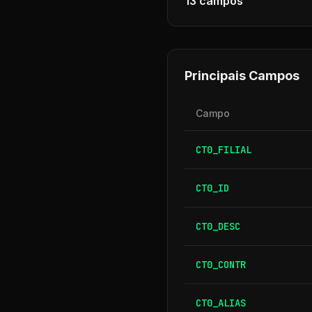
13
campos
Principais Campos
Campo
CT0_FILIAL
CT0_ID
CT0_DESC
CT0_CONTR
CT0_ALIAS