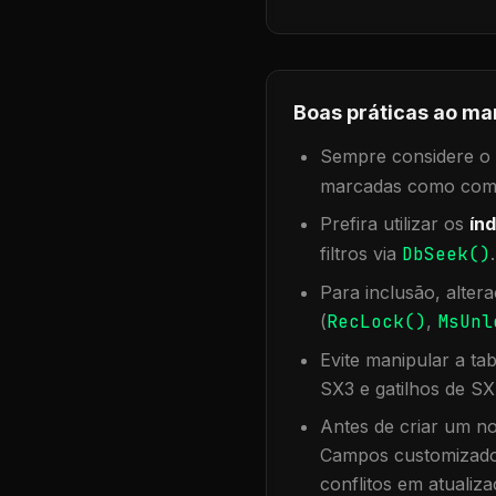
Boas práticas ao ma
Sempre considere o f
marcadas como compa
Prefira utilizar os
índ
filtros via
DbSeek()
Para inclusão, alter
(
RecLock()
,
MsUnl
Evite manipular a ta
SX3 e gatilhos de SX
Antes de criar um no
Campos customizados
conflitos em atualiza