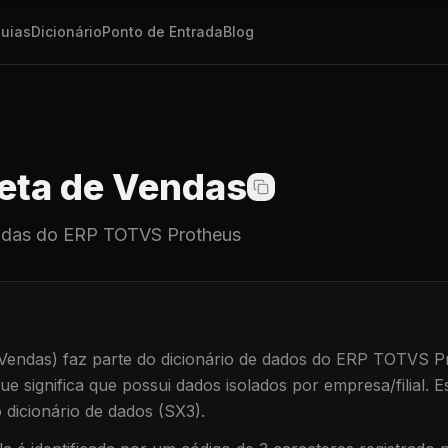
uias
Dicionário
Ponto de Entrada
Blog
ta de Vendas
ndas
do ERP TOTVS Protheus
Vendas)
faz parte do dicionário de dados do ERP TOTVS P
que significa que
possui dados isolados por empresa/filial
.
Es
dicionário de dados (SX3).