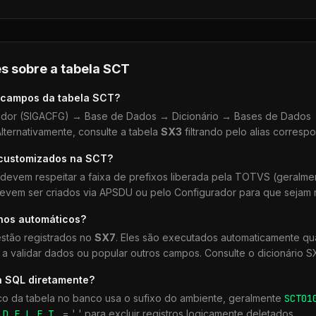
s sobre a tabela
SCT
 campos da tabela
SCT
?
dor (SIGACFG) → Base de Dados → Dicionário → Bases de Dados →
lternativamente, consulte a tabela
SX3
filtrando pelo alias corresp
 customizados na
SCT
?
devem respeitar a faixa de prefixos liberada pela TOTVS (geralm
devem ser criados via APSDU ou pelo Configurador para que sejam r
lhos automáticos?
stão registrados no
SX7
. Eles são executados automaticamente 
a validar dados ou popular outros campos. Consulte o dicionário S
a SQL diretamente?
co da tabela no banco usa o sufixo do ambiente, geralmente
SCT
01
r
D_E_L_E_T_
= ' ' para excluir registros logicamente deletados.