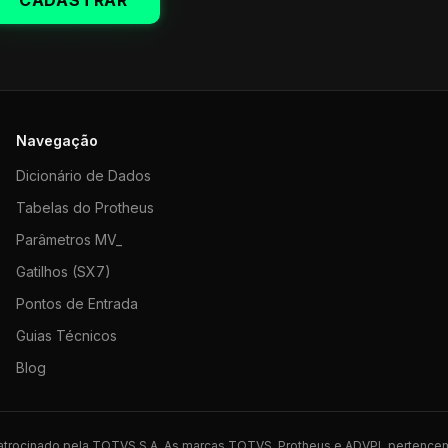
CADASTRAR
Navegação
Dicionário de Dados
Tabelas do Protheus
Parâmetros MV_
Gatilhos (SX7)
Pontos de Entrada
Guias Técnicos
Blog
 patrocinado pela TOTVS S.A. As marcas TOTVS, Protheus e ADVPL pertence