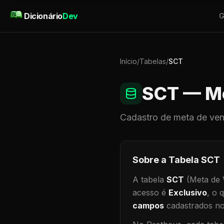
Pular para o conteúdo
Dicionário
Dev
G
Início
/
Tabelas
/
SCT
SCT
— Me
Cadastro de
meta de ve
Sobre a Tabela
SCT
A tabela
SCT
(Meta de 
acesso é
Exclusivo
, o 
campos
cadastrados no 