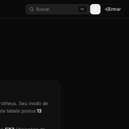
Buscar...
Entrar
⌘K
rotheus.
Seu modo de
ta tabela possui
13