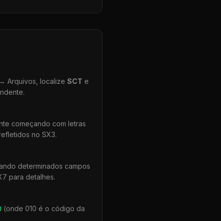
 Arquivos, localize
SCT
e
ondente.
ente começando com letras
efletidos no SX3.
quando determinados campos
X7 para detalhes.
0
(onde 010 é o código da