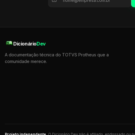
Dicionário
Dev
A documentação técnica do TOTVS Protheus que a
comunidade merece.
Projeto independente.
O Dicionário Dev não é afiliado, endossado ou