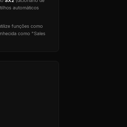
 no
SX2
(dicionário de
tilhos automáticos
ilize funções como
onhecida como "
Sales