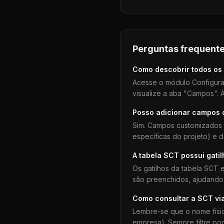
Perguntas frequente
Como descobrir todos os
Acesse o módulo Configura
visualize a aba "Campos". A
Posso adicionar campos
Sim. Campos customizados 
específicas do projeto) e 
A tabela
SCT
possui gati
Os gatilhos da tabela
SCT
e
são preenchidos, ajudando 
Como consultar a
SCT
vi
Lembre-se que o nome físi
empresa). Sempre filtre po