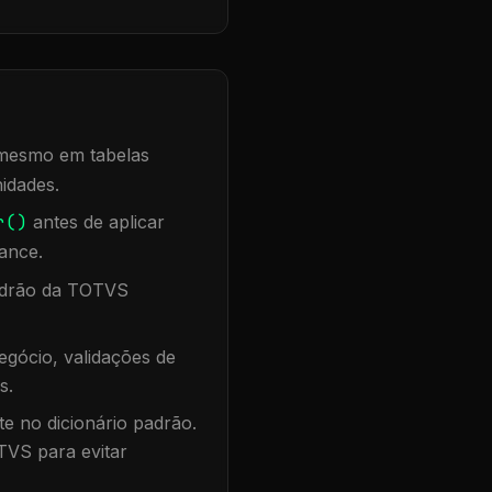
, mesmo em tabelas
idades.
r()
antes de aplicar
ance.
padrão da TOTVS
gócio, validações de
s.
te no dicionário padrão.
TVS para evitar