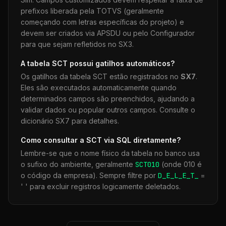
prefixos liberada pela TOTVS (geralmente
começando com letras específicas do projeto) e
devem ser criados via APSDU ou pelo Configurador
para que sejam refletidos no SX3.
A tabela
SCT
possui gatilhos automáticos?
Os gatilhos da tabela
SCT
estão registrados no
SX7
.
Eles são executados automaticamente quando
determinados campos são preenchidos, ajudando a
validar dados ou popular outros campos. Consulte o
dicionário SX7 para detalhes.
Como consultar a
SCT
via SQL diretamente?
Lembre-se que o nome físico da tabela no banco usa
o sufixo do ambiente, geralmente
SCT
010
(onde 010 é
o código da empresa). Sempre filtre por
D_E_L_E_T_
=
' ' para excluir registros logicamente deletados.