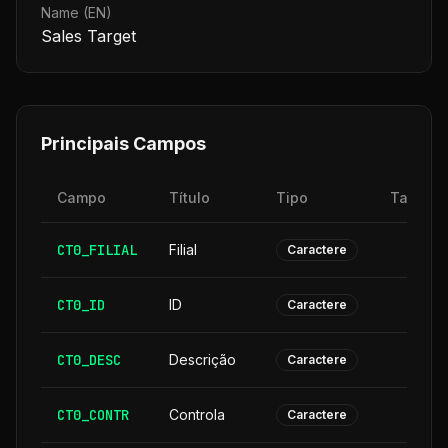
Name (EN)
Sales Target
Principais Campos
Campo
Título
Tipo
Tamanh
CT0_FILIAL
Filial
Caractere
CT0_ID
ID
Caractere
CT0_DESC
Descrição
3
Caractere
CT0_CONTR
Controla
Caractere