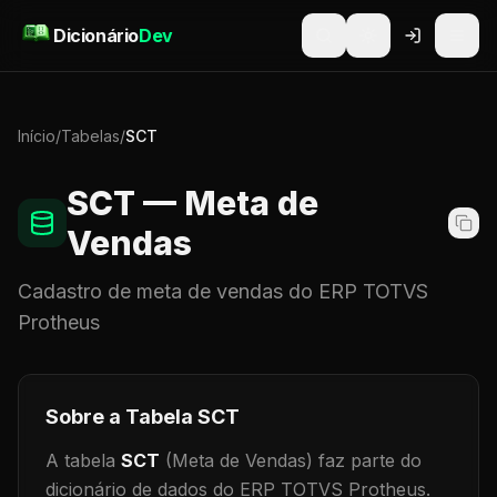
Pular para o conteúdo
Dicionário
Dev
Início
/
Tabelas
/
SCT
SCT
— Meta de
Vendas
Cadastro de
meta de vendas
do ERP TOTVS
Protheus
Sobre a Tabela
SCT
A tabela
SCT
(Meta de Vendas)
faz parte do
dicionário de dados do ERP TOTVS Protheus.