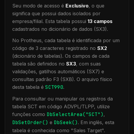
Seu modo de acesso é
Exclusivo
, o que
significa que
possui dados isolados por
empresa/filial
.
Esta tabela possui
13
campos
cadastrados no dicionário de dados (SX3).
No Protheus, cada tabela é identificada por um
código de 3 caracteres registrado no
SX2
(dicionário de tabelas). Os campos de cada
tabela são definidos no
SX3
, com suas
validações, gatilhos automáticos (SX7) e
consultas padrão F3 (SXB).
O arquivo físico
desta tabela é
SCT990
.
Para consultar ou manipular os registros da
tabela
SCT
em código ADVPL/TLPP, utilize
funções como
DbSelectArea("
SCT
")
,
DbSetOrder()
e
DbSeek()
.
Em inglês, esta
tabela é conhecida como "
Sales Target
".