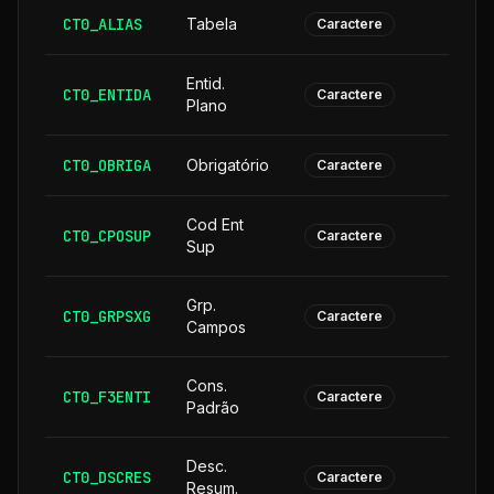
CT0_ALIAS
Tabela
Caractere
Entid.
CT0_ENTIDA
Caractere
Plano
CT0_OBRIGA
Obrigatório
Caractere
Cod Ent
CT0_CPOSUP
1
Caractere
Sup
Grp.
CT0_GRPSXG
Caractere
Campos
Cons.
CT0_F3ENTI
Caractere
Padrão
Desc.
CT0_DSCRES
1
Caractere
Resum.