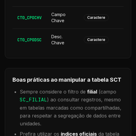
Campo
CT0_CPOCHV
1
Caractere
Chave
Desc.
CT0_CPODSC
1
Caractere
Chave
Boas práticas ao manipular a tabela
SCT
Sempre considere o filtro de
filial
(campo
SC_FILIAL
) ao consultar registros, mesmo
em tabelas marcadas como compartilhadas,
para respeitar a segregação de dados entre
unidades.
Prefira utilizar os
índices oficiais
da tabela