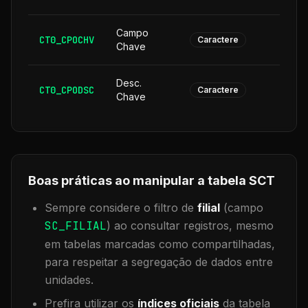
Campo
CT0_CPOCHV
1
Caractere
Chave
Desc.
CT0_CPODSC
1
Caractere
Chave
Boas práticas ao manipular a tabela
SCT
Sempre considere o filtro de
filial
(campo
SC_FILIAL
) ao consultar registros, mesmo
em tabelas marcadas como compartilhadas,
para respeitar a segregação de dados entre
unidades.
Prefira utilizar os
índices oficiais
da tabela