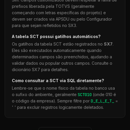
prefixos liberada pela TOTVS (geralmente
começando com letras específicas do projeto) e
devem ser criados via APSDU ou pelo Configurador
para que sejam refletidos no SX3.
A tabela
SCT
possui gatilhos automáticos?
Os gatilhos da tabela
SCT
estão registrados no
SX7
.
Eles são executados automaticamente quando
determinados campos são preenchidos, ajudando a
validar dados ou popular outros campos. Consulte o
dicionário SX7 para detalhes.
Como consultar a
SCT
via SQL diretamente?
Lembre-se que o nome físico da tabela no banco usa
o sufixo do ambiente, geralmente
SCT
010
(onde 010 é
o código da empresa). Sempre filtre por
D_E_L_E_T_
=
' ' para excluir registros logicamente deletados.