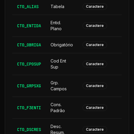
CT0_ALIAS
Tabela
Caractere
Entid.
CT0_ENTIDA
Caractere
Plano
CT0_OBRIGA
Obrigatório
Caractere
Cod Ent
CT0_CPOSUP
1
Caractere
Sup
Grp.
CT0_GRPSXG
Caractere
Campos
Cons.
CT0_F3ENTI
Caractere
Padrão
Desc.
CT0_DSCRES
1
Caractere
Resum.