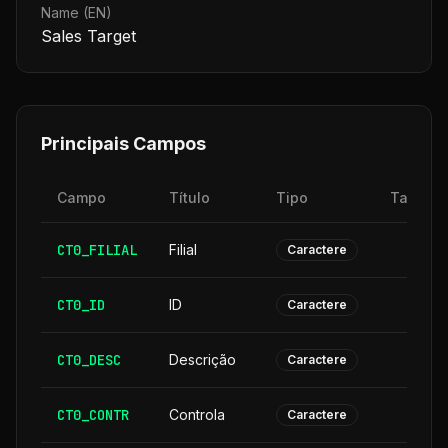
Name (EN)
Sales Target
Principais Campos
Campo
Título
Tipo
Tamanh
CT0_FILIAL
Filial
Caractere
CT0_ID
ID
Caractere
CT0_DESC
Descrição
3
Caractere
CT0_CONTR
Controla
Caractere