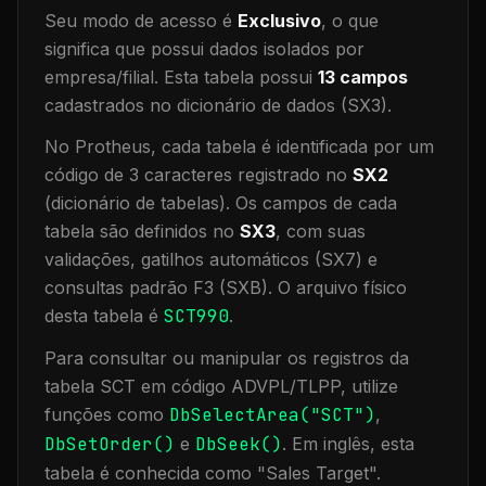
Seu modo de acesso é
Exclusivo
, o que
significa que
possui dados isolados por
empresa/filial
.
Esta tabela possui
13
campos
cadastrados no dicionário de dados (SX3).
No Protheus, cada tabela é identificada por um
código de 3 caracteres registrado no
SX2
(dicionário de tabelas). Os campos de cada
tabela são definidos no
SX3
, com suas
validações, gatilhos automáticos (SX7) e
consultas padrão F3 (SXB).
O arquivo físico
desta tabela é
SCT990
.
Para consultar ou manipular os registros da
tabela
SCT
em código ADVPL/TLPP, utilize
funções como
DbSelectArea("
SCT
")
,
DbSetOrder()
e
DbSeek()
.
Em inglês, esta
tabela é conhecida como "
Sales Target
".