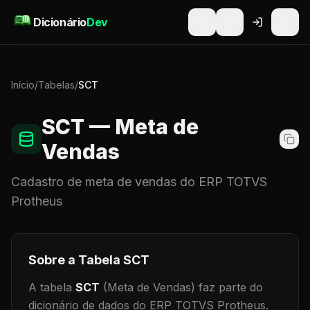
Pular para o conteúdo
Dicionário
Dev
Início
/
Tabelas
/
SCT
SCT
— Meta de
Vendas
Cadastro de
meta de vendas
do ERP TOTVS
Protheus
Sobre a Tabela
SCT
A tabela
SCT
(Meta de Vendas)
faz parte do
dicionário de dados do ERP TOTVS Protheus.