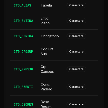
CT0_ALIAS
Tabela
Caractere
Entid.
CT0_ENTIDA
Caractere
Plano
CT0_OBRIGA
Obrigatório
Caractere
Cod Ent
CT0_CPOSUP
1
Caractere
Sup
Grp.
CT0_GRPSXG
Caractere
Campos
Cons.
CT0_F3ENTI
Caractere
Padrão
Desc.
CT0_DSCRES
1
Caractere
Resum.