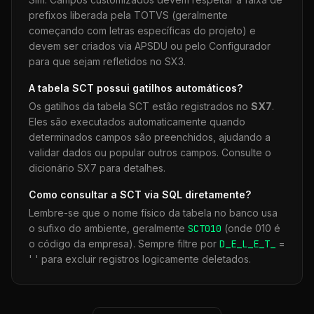
prefixos liberada pela TOTVS (geralmente
começando com letras específicas do projeto) e
devem ser criados via APSDU ou pelo Configurador
para que sejam refletidos no SX3.
A tabela
SCT
possui gatilhos automáticos?
Os gatilhos da tabela
SCT
estão registrados no
SX7
.
Eles são executados automaticamente quando
determinados campos são preenchidos, ajudando a
validar dados ou popular outros campos. Consulte o
dicionário SX7 para detalhes.
Como consultar a
SCT
via SQL diretamente?
Lembre-se que o nome físico da tabela no banco usa
o sufixo do ambiente, geralmente
SCT
010
(onde 010 é
o código da empresa). Sempre filtre por
D_E_L_E_T_
=
' ' para excluir registros logicamente deletados.