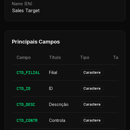
Name (EN)
Sales Target
Principais Campos
Campo
Título
Tipo
Tamanh
CT0_FILIAL
Filial
Caractere
CT0_ID
ID
Caractere
CT0_DESC
Descrição
3
Caractere
CT0_CONTR
Controla
Caractere