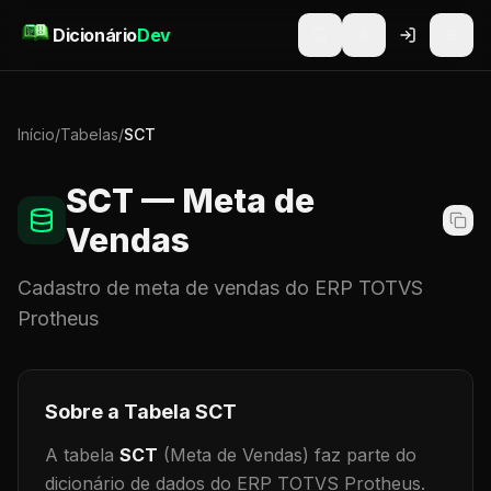
Pular para o conteúdo
Dicionário
Dev
Início
/
Tabelas
/
SCT
SCT
— Meta de
Vendas
Cadastro de
meta de vendas
do ERP TOTVS
Protheus
Sobre a Tabela
SCT
A tabela
SCT
(Meta de Vendas)
faz parte do
dicionário de dados do ERP TOTVS Protheus.