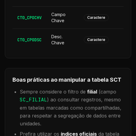
Campo
CT0_CPOCHV
1
Caractere
Chave
Desc.
CT0_CPODSC
1
Caractere
Chave
Boas práticas ao manipular a tabela
SCT
Sempre considere o filtro de
filial
(campo
SC_FILIAL
) ao consultar registros, mesmo
em tabelas marcadas como compartilhadas,
para respeitar a segregação de dados entre
unidades.
Prefira utilizar os
índices oficiais
da tabela