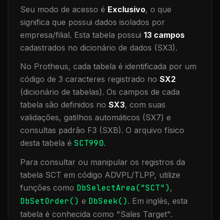
Seu modo de acesso é
Exclusivo
, o que
significa que
possui dados isolados por
empresa/filial
.
Esta tabela possui
13
campos
cadastrados no dicionário de dados (SX3).
No Protheus, cada tabela é identificada por um
código de 3 caracteres registrado no
SX2
(dicionário de tabelas). Os campos de cada
tabela são definidos no
SX3
, com suas
validações, gatilhos automáticos (SX7) e
consultas padrão F3 (SXB).
O arquivo físico
desta tabela é
SCT990
.
Para consultar ou manipular os registros da
tabela
SCT
em código ADVPL/TLPP, utilize
funções como
DbSelectArea("
SCT
")
,
DbSetOrder()
e
DbSeek()
.
Em inglês, esta
tabela é conhecida como "
Sales Target
".