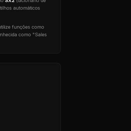
 no
SX2
(dicionário de
tilhos automáticos
ilize funções como
onhecida como "
Sales