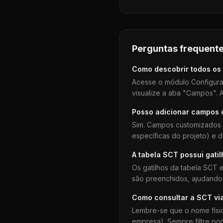
Perguntas frequente
Como descobrir todos os
Acesse o módulo Configura
visualize a aba "Campos". A
Posso adicionar campos
Sim. Campos customizados 
específicas do projeto) e 
A tabela
SCT
possui gati
Os gatilhos da tabela
SCT
e
são preenchidos, ajudando 
Como consultar a
SCT
vi
Lembre-se que o nome físi
empresa). Sempre filtre po