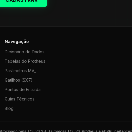
CADASTRAR
Navegação
Dicionário de Dados
Tabelas do Protheus
Parâmetros MV_
Gatilhos (SX7)
Pontos de Entrada
Guias Técnicos
Blog
 patrocinado pela TOTVS S.A. As marcas TOTVS, Protheus e ADVPL pertence