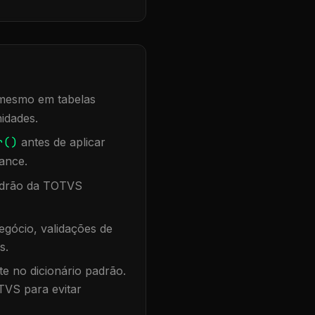
, mesmo em tabelas
idades.
r()
antes de aplicar
ance.
padrão da TOTVS
gócio, validações de
s.
te no dicionário padrão.
TVS para evitar