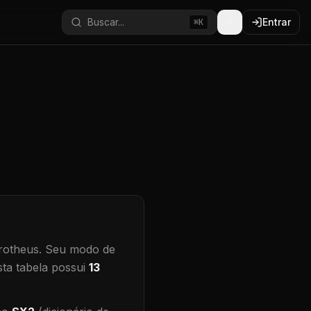
Buscar...
Entrar
⌘K
rotheus.
Seu modo de
ta tabela possui
13