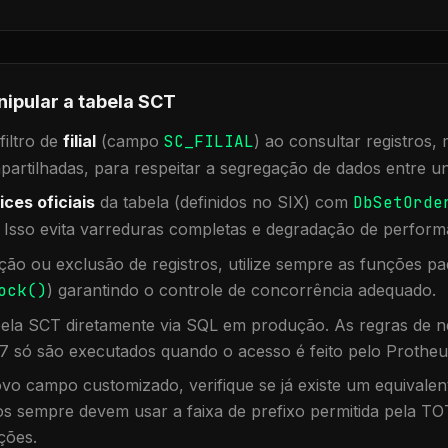
nipular a tabela
SCT
iltro de
filial
(campo
SC_FILIAL
) ao consultar registros
rtilhadas, para respeitar a segregação de dados entre un
ices oficiais
da tabela (definidos no SIX) com
DbSetOrde
. Isso evita varreduras completas e degradação de perform
ação ou exclusão de registros, utilize sempre as funções 
ock()
) garantindo o controle de concorrência adequado.
bela
SCT
diretamente via SQL em produção. As regras de ne
7 só são executados quando o acesso é feito pelo Protheu
vo campo customizado, verifique se já existe um equivalen
 sempre devem usar a faixa de prefixo permitida pela TO
ções.