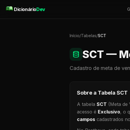
Pular para o conteúdo
Dicionário
Dev
G
Início
/
Tabelas
/
SCT
SCT
— Me
Cadastro de
meta de ve
Sobre a Tabela
SCT
A tabela
SCT
(Meta de 
acesso é
Exclusivo
, o 
campos
cadastrados no 