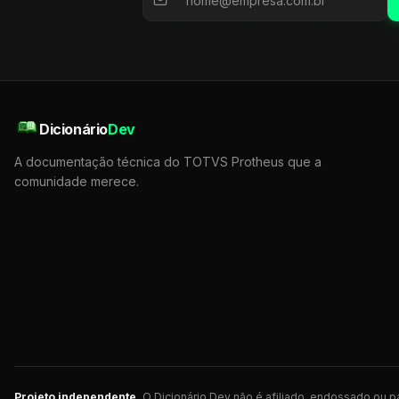
Dicionário
Dev
A documentação técnica do TOTVS Protheus que a
comunidade merece.
Projeto independente.
O Dicionário Dev não é afiliado, endossado ou