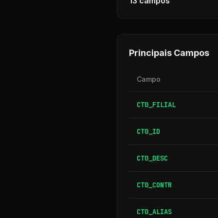
13
campos
Principais Campos
Campo
CT0_FILIAL
CT0_ID
CT0_DESC
CT0_CONTR
CT0_ALIAS