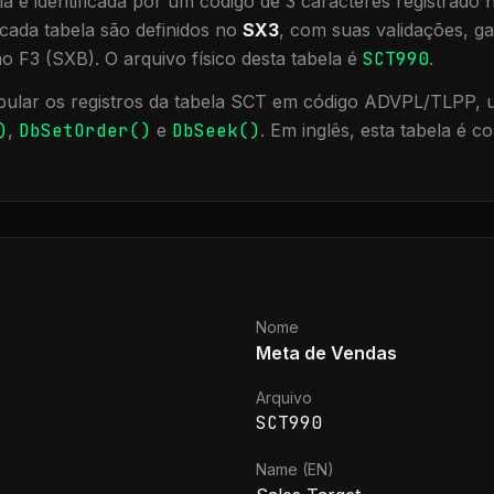
a é identificada por um código de 3 caracteres registrado
cada tabela são definidos no
SX3
, com suas validações, ga
ão F3 (SXB).
O arquivo físico desta tabela é
SCT990
.
ular os registros da tabela
SCT
em código ADVPL/TLPP, ut
)
,
DbSetOrder()
e
DbSeek()
.
Em inglês, esta tabela é c
Nome
Meta de Vendas
Arquivo
SCT990
Name (EN)