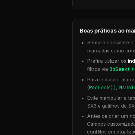
Boas práticas ao ma
Sempre considere o f
marcadas como compa
Prefira utilizar os
índ
filtros via
DbSeek()
Para inclusão, alter
(
RecLock()
,
MsUnl
Evite manipular a ta
SX3 e gatilhos de SX
Antes de criar um no
Campos customizados
conflitos em atualiza