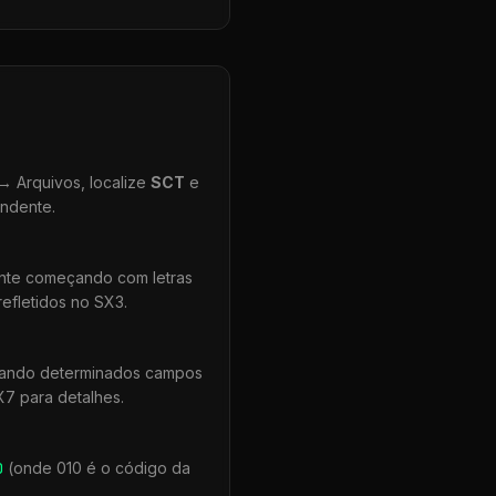
 Arquivos, localize
SCT
e
ondente.
ente começando com letras
efletidos no SX3.
quando determinados campos
X7 para detalhes.
0
(onde 010 é o código da