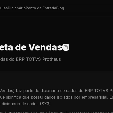
uias
Dicionário
Ponto de Entrada
Blog
ta de Vendas
ndas
do ERP TOTVS Protheus
Vendas)
faz parte do dicionário de dados do ERP TOTVS P
que significa que
possui dados isolados por empresa/filial
.
Es
dicionário de dados (SX3).