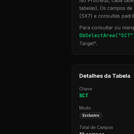
No Protheus, cada tabel
tabelas). Os campos de 
(SX7) e consultas padr
Para consultar ou manip
DbSelectArea("
SCT
"
Target
".
Detalhes da Tabela
Chave
SCT
Modo
Exclusivo
Total de Campos