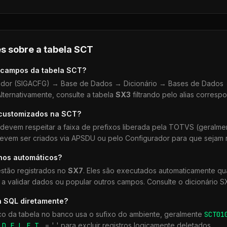
s sobre a tabela
SCT
 campos da tabela
SCT
?
dor (SIGACFG) → Base de Dados → Dicionário → Bases de Dados →
lternativamente, consulte a tabela
SX3
filtrando pelo alias corresp
 customizados na
SCT
?
devem respeitar a faixa de prefixos liberada pela TOTVS (geralm
devem ser criados via APSDU ou pelo Configurador para que sejam r
lhos automáticos?
stão registrados no
SX7
. Eles são executados automaticamente 
a validar dados ou popular outros campos. Consulte o dicionário S
a SQL diretamente?
co da tabela no banco usa o sufixo do ambiente, geralmente
SCT
01
r
D_E_L_E_T_
= ' ' para excluir registros logicamente deletados.