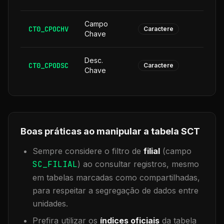
Campo
CT0_CPOCHV
1
Caractere
Chave
Desc.
CT0_CPODSC
1
Caractere
Chave
Boas práticas ao manipular a tabela
SCT
Sempre considere o filtro de
filial
(campo
SC_FILIAL
) ao consultar registros, mesmo
em tabelas marcadas como compartilhadas,
para respeitar a segregação de dados entre
unidades.
Prefira utilizar os
índices oficiais
da tabela