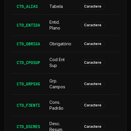
CT0_ALIAS
Tabela
Caractere
Entid.
CT0_ENTIDA
Caractere
Plano
CT0_OBRIGA
Obrigatório
Caractere
Cod Ent
CT0_CPOSUP
1
Caractere
Sup
Grp.
CT0_GRPSXG
Caractere
Campos
Cons.
CT0_F3ENTI
Caractere
Padrão
Desc.
CT0_DSCRES
1
Caractere
Resum.