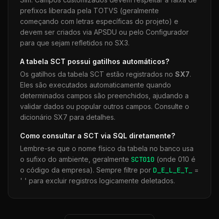
prefixos liberada pela TOTVS (geralmente
começando com letras específicas do projeto) e
devem ser criados via APSDU ou pelo Configurador
para que sejam refletidos no SX3.
A tabela
SCT
possui gatilhos automáticos?
Os gatilhos da tabela
SCT
estão registrados no
SX7
.
Eles são executados automaticamente quando
determinados campos são preenchidos, ajudando a
validar dados ou popular outros campos. Consulte o
dicionário SX7 para detalhes.
Como consultar a
SCT
via SQL diretamente?
Lembre-se que o nome físico da tabela no banco usa
o sufixo do ambiente, geralmente
SCT
010
(onde 010 é
o código da empresa). Sempre filtre por
D_E_L_E_T_
=
' ' para excluir registros logicamente deletados.