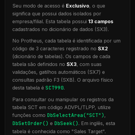
Seu modo de acesso é
Exclusivo
, o que
significa que
possui dados isolados por
empresa/filial
.
Esta tabela possui
13
campos
cadastrados no dicionário de dados (SX3).
No Protheus, cada tabela é identificada por um
código de 3 caracteres registrado no
SX2
(dicionário de tabelas). Os campos de cada
tabela são definidos no
SX3
, com suas
validações, gatilhos automáticos (SX7) e
consultas padrão F3 (SXB).
O arquivo físico
desta tabela é
SCT990
.
Para consultar ou manipular os registros da
tabela
SCT
em código ADVPL/TLPP, utilize
funções como
DbSelectArea("
SCT
")
,
DbSetOrder()
e
DbSeek()
.
Em inglês, esta
tabela é conhecida como "
Sales Target
".