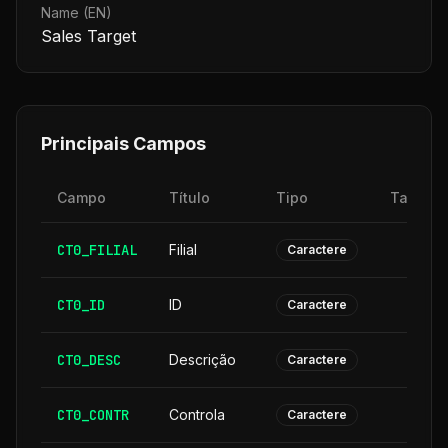
Name (EN)
Sales Target
Principais Campos
Campo
Título
Tipo
Tamanh
CT0_FILIAL
Filial
Caractere
CT0_ID
ID
Caractere
CT0_DESC
Descrição
3
Caractere
CT0_CONTR
Controla
Caractere