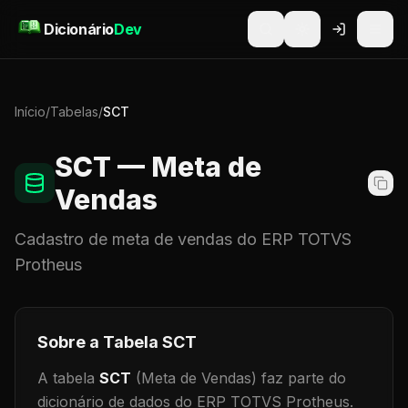
Pular para o conteúdo
Dicionário
Dev
Início
/
Tabelas
/
SCT
SCT
— Meta de
Vendas
Cadastro de
meta de vendas
do ERP TOTVS
Protheus
Sobre a Tabela
SCT
A tabela
SCT
(Meta de Vendas)
faz parte do
dicionário de dados do ERP TOTVS Protheus.