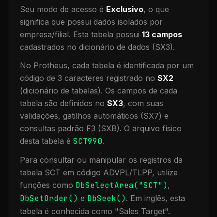
Seu modo de acesso é
Exclusivo
, o que
significa que
possui dados isolados por
empresa/filial
.
Esta tabela possui
13
campos
cadastrados no dicionário de dados (SX3).
No Protheus, cada tabela é identificada por um
código de 3 caracteres registrado no
SX2
(dicionário de tabelas). Os campos de cada
tabela são definidos no
SX3
, com suas
validações, gatilhos automáticos (SX7) e
consultas padrão F3 (SXB).
O arquivo físico
desta tabela é
SCT990
.
Para consultar ou manipular os registros da
tabela
SCT
em código ADVPL/TLPP, utilize
funções como
DbSelectArea("
SCT
")
,
DbSetOrder()
e
DbSeek()
.
Em inglês, esta
tabela é conhecida como "
Sales Target
".