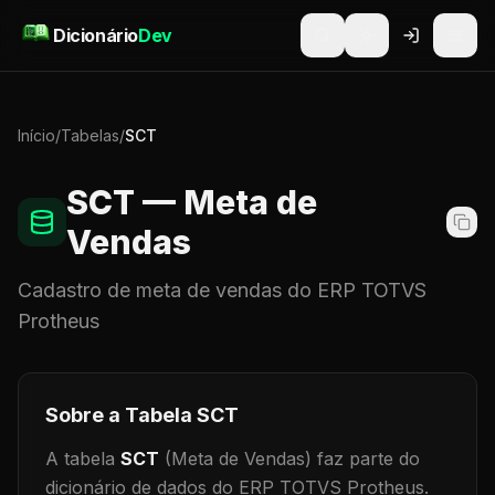
Pular para o conteúdo
Dicionário
Dev
Início
/
Tabelas
/
SCT
SCT
— Meta de
Vendas
Cadastro de
meta de vendas
do ERP TOTVS
Protheus
Sobre a Tabela
SCT
A tabela
SCT
(Meta de Vendas)
faz parte do
dicionário de dados do ERP TOTVS Protheus.