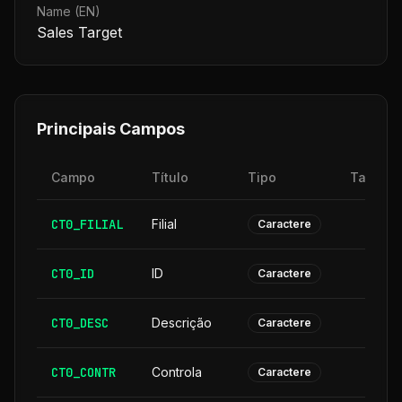
Name (EN)
Sales Target
Principais Campos
Campo
Título
Tipo
Tamanh
CT0_FILIAL
Filial
Caractere
CT0_ID
ID
Caractere
CT0_DESC
Descrição
3
Caractere
CT0_CONTR
Controla
Caractere