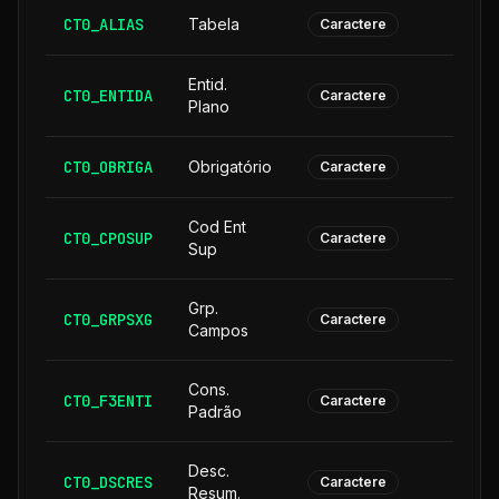
CT0_ALIAS
Tabela
Caractere
Entid.
CT0_ENTIDA
Caractere
Plano
CT0_OBRIGA
Obrigatório
Caractere
Cod Ent
CT0_CPOSUP
1
Caractere
Sup
Grp.
CT0_GRPSXG
Caractere
Campos
Cons.
CT0_F3ENTI
Caractere
Padrão
Desc.
CT0_DSCRES
1
Caractere
Resum.