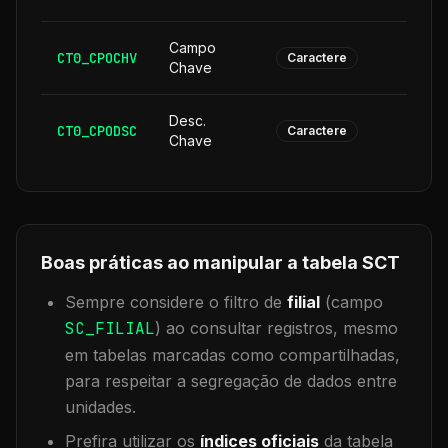
Campo
CT0_CPOCHV
1
Caractere
Chave
Desc.
CT0_CPODSC
1
Caractere
Chave
Boas práticas ao manipular a tabela
SCT
Sempre considere o filtro de
filial
(campo
SC_FILIAL
) ao consultar registros, mesmo
em tabelas marcadas como compartilhadas,
para respeitar a segregação de dados entre
unidades.
Prefira utilizar os
índices oficiais
da tabela