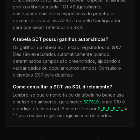
prefixos liberada pela TOTVS (geralmente
começando com letras específicas do projeto) e
devem ser criados via APSDU ou pelo Configurador
para que sejam refletidos no SX3.
A tabela
SCT
possui gatilhos automáticos?
Os gatilhos da tabela
SCT
estão registrados no
SX7
.
Eles são executados automaticamente quando
determinados campos são preenchidos, ajudando a
validar dados ou popular outros campos. Consulte o
dicionário SX7 para detalhes.
Como consultar a
SCT
via SQL diretamente?
Lembre-se que o nome físico da tabela no banco usa
o sufixo do ambiente, geralmente
SCT
010
(onde 010 é
o código da empresa). Sempre filtre por
D_E_L_E_T_
=
' ' para excluir registros logicamente deletados.