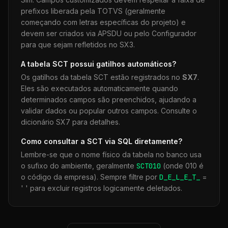
prefixos liberada pela TOTVS (geralmente
começando com letras específicas do projeto) e
devem ser criados via APSDU ou pelo Configurador
para que sejam refletidos no SX3.
A tabela
SCT
possui gatilhos automáticos?
Os gatilhos da tabela
SCT
estão registrados no
SX7
.
Eles são executados automaticamente quando
determinados campos são preenchidos, ajudando a
validar dados ou popular outros campos. Consulte o
dicionário SX7 para detalhes.
Como consultar a
SCT
via SQL diretamente?
Lembre-se que o nome físico da tabela no banco usa
o sufixo do ambiente, geralmente
SCT
010
(onde 010 é
o código da empresa). Sempre filtre por
D_E_L_E_T_
=
' ' para excluir registros logicamente deletados.