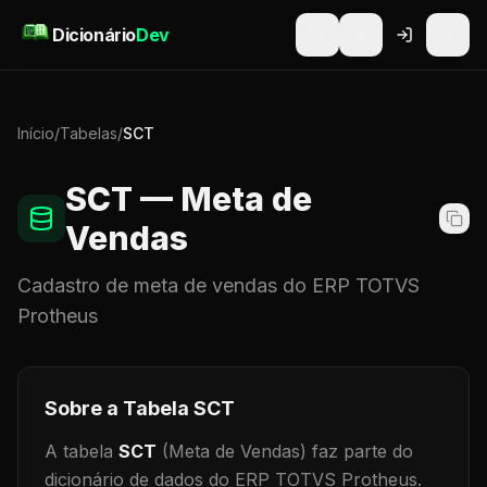
Pular para o conteúdo
Dicionário
Dev
Início
/
Tabelas
/
SCT
SCT
— Meta de
Vendas
Cadastro de
meta de vendas
do ERP TOTVS
Protheus
Sobre a Tabela
SCT
A tabela
SCT
(Meta de Vendas)
faz parte do
dicionário de dados do ERP TOTVS Protheus.