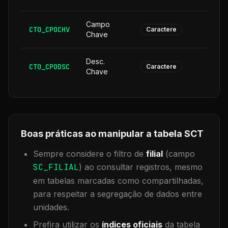
Campo
CT0_CPOCHV
1
Caractere
Chave
Desc.
CT0_CPODSC
1
Caractere
Chave
Boas práticas ao manipular a tabela
SCT
Sempre considere o filtro de
filial
(campo
SC_FILIAL
) ao consultar registros, mesmo
em tabelas marcadas como compartilhadas,
para respeitar a segregação de dados entre
unidades.
Prefira utilizar os
índices oficiais
da tabela