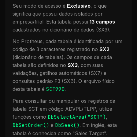
Seu modo de acesso é
Exclusivo
, o que
significa que
possui dados isolados por
empresa/filial
.
Esta tabela possui
13
campos
cadastrados no dicionário de dados (SX3).
No Protheus, cada tabela é identificada por um
código de 3 caracteres registrado no
SX2
(dicionário de tabelas). Os campos de cada
tabela são definidos no
SX3
, com suas
validações, gatilhos automáticos (SX7) e
consultas padrão F3 (SXB).
O arquivo físico
desta tabela é
SCT990
.
Para consultar ou manipular os registros da
tabela
SCT
em código ADVPL/TLPP, utilize
funções como
DbSelectArea("
SCT
")
,
DbSetOrder()
e
DbSeek()
.
Em inglês, esta
tabela é conhecida como "
Sales Target
".