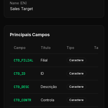
Name (EN)
Sales Target
Principais Campos
Campo
Título
Tipo
Tamanh
CT0_FILIAL
Filial
Caractere
CT0_ID
ID
Caractere
CT0_DESC
Descrição
3
Caractere
CT0_CONTR
Controla
Caractere