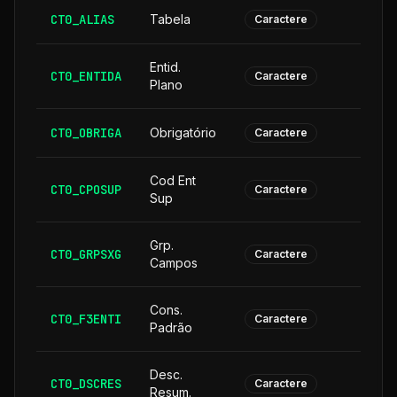
CT0_ALIAS
Tabela
Caractere
Entid.
CT0_ENTIDA
Caractere
Plano
CT0_OBRIGA
Obrigatório
Caractere
Cod Ent
CT0_CPOSUP
1
Caractere
Sup
Grp.
CT0_GRPSXG
Caractere
Campos
Cons.
CT0_F3ENTI
Caractere
Padrão
Desc.
CT0_DSCRES
1
Caractere
Resum.