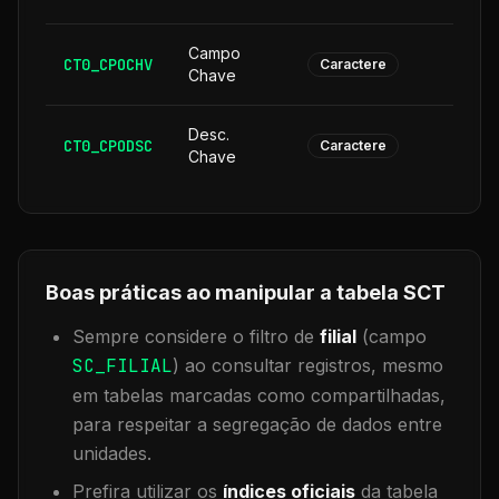
Campo
CT0_CPOCHV
1
Caractere
Chave
Desc.
CT0_CPODSC
1
Caractere
Chave
Boas práticas ao manipular a tabela
SCT
Sempre considere o filtro de
filial
(campo
SC_FILIAL
) ao consultar registros, mesmo
em tabelas marcadas como compartilhadas,
para respeitar a segregação de dados entre
unidades.
Prefira utilizar os
índices oficiais
da tabela