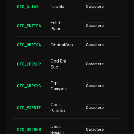
CT0_ALIAS
Tabela
Caractere
Entid.
CT0_ENTIDA
Caractere
Plano
CT0_OBRIGA
Obrigatório
Caractere
Cod Ent
CT0_CPOSUP
1
Caractere
Sup
Grp.
CT0_GRPSXG
Caractere
Campos
Cons.
CT0_F3ENTI
Caractere
Padrão
Desc.
CT0_DSCRES
1
Caractere
Resum.