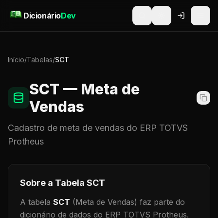
Pular para o conteúdo
Dicionário
Dev
Início
/
Tabelas
/
SCT
SCT
— Meta de
Vendas
Cadastro de
meta de vendas
do ERP TOTVS
Protheus
Sobre a Tabela
SCT
A tabela
SCT
(Meta de Vendas)
faz parte do
dicionário de dados do ERP TOTVS Protheus.