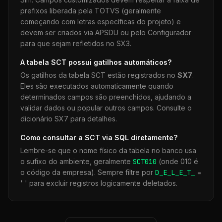
prefixos liberada pela TOTVS (geralmente
começando com letras específicas do projeto) e
devem ser criados via APSDU ou pelo Configurador
para que sejam refletidos no SX3.
A tabela
SCT
possui gatilhos automáticos?
Os gatilhos da tabela
SCT
estão registrados no
SX7
.
Eles são executados automaticamente quando
determinados campos são preenchidos, ajudando a
validar dados ou popular outros campos. Consulte o
dicionário SX7 para detalhes.
Como consultar a
SCT
via SQL diretamente?
Lembre-se que o nome físico da tabela no banco usa
o sufixo do ambiente, geralmente
SCT
010
(onde 010 é
o código da empresa). Sempre filtre por
D_E_L_E_T_
=
' ' para excluir registros logicamente deletados.