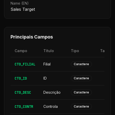
Name (EN)
Sales Target
Principais Campos
Campo
Título
Tipo
Tamanh
CT0_FILIAL
Filial
Caractere
CT0_ID
ID
Caractere
CT0_DESC
Descrição
3
Caractere
CT0_CONTR
Controla
Caractere