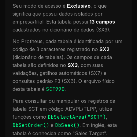
Seu modo de acesso é
Exclusivo
, o que
significa que
possui dados isolados por
empresa/filial
.
Esta tabela possui
13
campos
cadastrados no dicionário de dados (SX3).
No Protheus, cada tabela é identificada por um
código de 3 caracteres registrado no
SX2
(dicionário de tabelas). Os campos de cada
tabela são definidos no
SX3
, com suas
validações, gatilhos automáticos (SX7) e
consultas padrão F3 (SXB).
O arquivo físico
desta tabela é
SCT990
.
Para consultar ou manipular os registros da
tabela
SCT
em código ADVPL/TLPP, utilize
funções como
DbSelectArea("
SCT
")
,
DbSetOrder()
e
DbSeek()
.
Em inglês, esta
tabela é conhecida como "
Sales Target
".