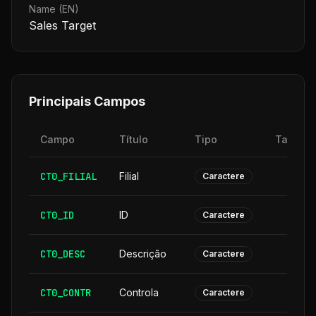
Name (EN)
Sales Target
Principais Campos
Campo
Título
Tipo
Tamanh
CT0_FILIAL
Filial
Caractere
CT0_ID
ID
Caractere
CT0_DESC
Descrição
3
Caractere
CT0_CONTR
Controla
Caractere