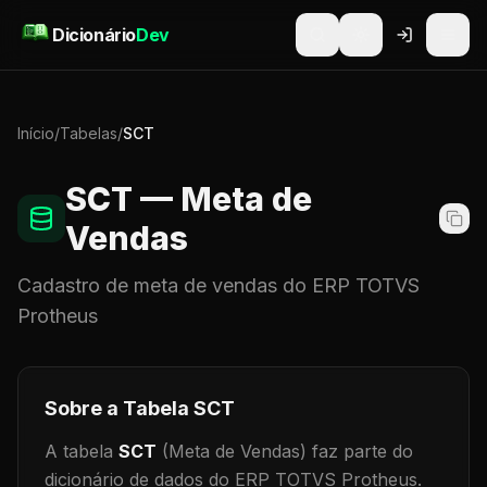
Pular para o conteúdo
Dicionário
Dev
Início
/
Tabelas
/
SCT
SCT
— Meta de
Vendas
Cadastro de
meta de vendas
do ERP TOTVS
Protheus
Sobre a Tabela
SCT
A tabela
SCT
(Meta de Vendas)
faz parte do
dicionário de dados do ERP TOTVS Protheus.