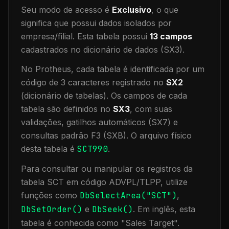
Seu modo de acesso é
Exclusivo
, o que
significa que
possui dados isolados por
empresa/filial
.
Esta tabela possui
13
campos
cadastrados no dicionário de dados (SX3).
No Protheus, cada tabela é identificada por um
código de 3 caracteres registrado no
SX2
(dicionário de tabelas). Os campos de cada
tabela são definidos no
SX3
, com suas
validações, gatilhos automáticos (SX7) e
consultas padrão F3 (SXB).
O arquivo físico
desta tabela é
SCT990
.
Para consultar ou manipular os registros da
tabela
SCT
em código ADVPL/TLPP, utilize
funções como
DbSelectArea("
SCT
")
,
DbSetOrder()
e
DbSeek()
.
Em inglês, esta
tabela é conhecida como "
Sales Target
".