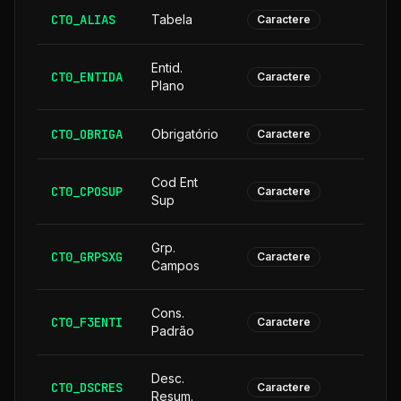
CT0_ALIAS
Tabela
Caractere
Entid.
CT0_ENTIDA
Caractere
Plano
CT0_OBRIGA
Obrigatório
Caractere
Cod Ent
CT0_CPOSUP
1
Caractere
Sup
Grp.
CT0_GRPSXG
Caractere
Campos
Cons.
CT0_F3ENTI
Caractere
Padrão
Desc.
CT0_DSCRES
1
Caractere
Resum.