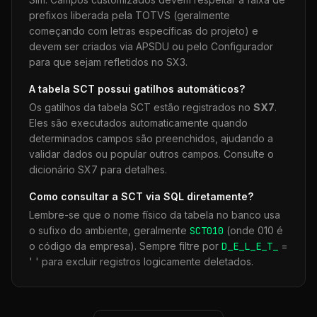
prefixos liberada pela TOTVS (geralmente
começando com letras específicas do projeto) e
devem ser criados via APSDU ou pelo Configurador
para que sejam refletidos no SX3.
A tabela
SCT
possui gatilhos automáticos?
Os gatilhos da tabela
SCT
estão registrados no
SX7
.
Eles são executados automaticamente quando
determinados campos são preenchidos, ajudando a
validar dados ou popular outros campos. Consulte o
dicionário SX7 para detalhes.
Como consultar a
SCT
via SQL diretamente?
Lembre-se que o nome físico da tabela no banco usa
o sufixo do ambiente, geralmente
SCT
010
(onde 010 é
o código da empresa). Sempre filtre por
D_E_L_E_T_
=
' ' para excluir registros logicamente deletados.