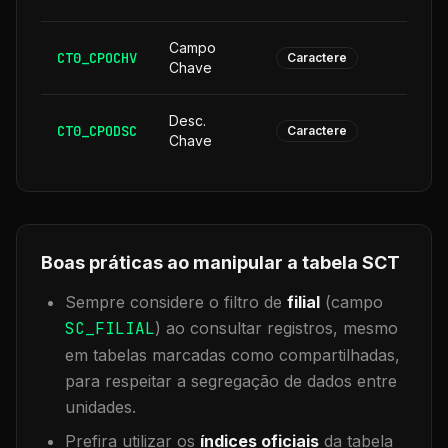
Campo
CT0_CPOCHV
1
Caractere
Chave
Desc.
CT0_CPODSC
1
Caractere
Chave
Boas práticas ao manipular a tabela
SCT
Sempre considere o filtro de
filial
(campo
SC_FILIAL
) ao consultar registros, mesmo
em tabelas marcadas como compartilhadas,
para respeitar a segregação de dados entre
unidades.
Prefira utilizar os
índices oficiais
da tabela