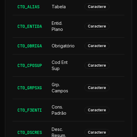
CT0_ALIAS
Tabela
Caractere
Entid.
CT0_ENTIDA
Caractere
Plano
CT0_OBRIGA
Obrigatório
Caractere
Cod Ent
CT0_CPOSUP
1
Caractere
Sup
Grp.
CT0_GRPSXG
Caractere
Campos
Cons.
CT0_F3ENTI
Caractere
Padrão
Desc.
CT0_DSCRES
1
Caractere
Resum.