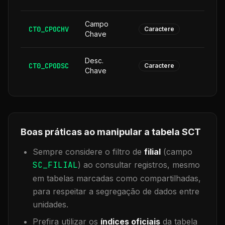
Campo
CT0_CPOCHV
1
Caractere
Chave
Desc.
CT0_CPODSC
1
Caractere
Chave
Boas práticas ao manipular a tabela
SCT
Sempre considere o filtro de
filial
(campo
SC_FILIAL
) ao consultar registros, mesmo
em tabelas marcadas como compartilhadas,
para respeitar a segregação de dados entre
unidades.
Prefira utilizar os
índices oficiais
da tabela