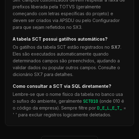
prefixos liberada pela TOTVS (geralmente
começando com letras específicas do projeto) e
devem ser criados via APSDU ou pelo Configurador
para que sejam refletidos no SX3.
A tabela
SCT
possui gatilhos automáticos?
Os gatilhos da tabela
SCT
estão registrados no
SX7
.
Eles são executados automaticamente quando
determinados campos são preenchidos, ajudando a
validar dados ou popular outros campos. Consulte o
dicionário SX7 para detalhes.
Como consultar a
SCT
via SQL diretamente?
Lembre-se que o nome físico da tabela no banco usa
o sufixo do ambiente, geralmente
SCT
010
(onde 010 é
o código da empresa). Sempre filtre por
D_E_L_E_T_
=
' ' para excluir registros logicamente deletados.