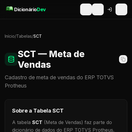
Pular para o conteúdo
Dicionário
Dev
Início
/
Tabelas
/
SCT
SCT
— Meta de
Vendas
Cadastro de
meta de vendas
do ERP TOTVS
Protheus
Sobre a Tabela
SCT
A tabela
SCT
(Meta de Vendas)
faz parte do
dicionário de dados do ERP TOTVS Protheus.