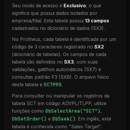
Seu modo de acesso é
Exclusivo
, o que
significa que
possui dados isolados por
empresa/filial
.
Esta tabela possui
13
campos
cadastrados no dicionário de dados (SX3).
No Protheus, cada tabela é identificada por um
código de 3 caracteres registrado no
SX2
(dicionário de tabelas). Os campos de cada
tabela são definidos no
SX3
, com suas
validações, gatilhos automáticos (SX7) e
consultas padrão F3 (SXB).
O arquivo físico
desta tabela é
SCT990
.
Para consultar ou manipular os registros da
tabela
SCT
em código ADVPL/TLPP, utilize
funções como
DbSelectArea("
SCT
")
,
DbSetOrder()
e
DbSeek()
.
Em inglês, esta
tabela é conhecida como "
Sales Target
".