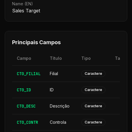
Name (EN)
Sales Target
Principais Campos
Campo
Título
Tipo
Tamanh
CT0_FILIAL
Filial
Caractere
CT0_ID
ID
Caractere
CT0_DESC
Descrição
3
Caractere
CT0_CONTR
Controla
Caractere