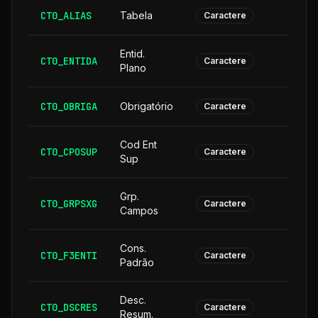
CT0_ALIAS
Tabela
Caractere
Entid.
CT0_ENTIDA
Caractere
Plano
CT0_OBRIGA
Obrigatório
Caractere
Cod Ent
CT0_CPOSUP
1
Caractere
Sup
Grp.
CT0_GRPSXG
Caractere
Campos
Cons.
CT0_F3ENTI
Caractere
Padrão
Desc.
CT0_DSCRES
1
Caractere
Resum.