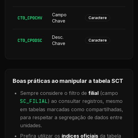
Campo
CT0_CPOCHV
1
Caractere
Chave
Desc.
CT0_CPODSC
1
Caractere
Chave
Boas práticas ao manipular a tabela
SCT
Sempre considere o filtro de
filial
(campo
SC_FILIAL
) ao consultar registros, mesmo
em tabelas marcadas como compartilhadas,
para respeitar a segregação de dados entre
unidades.
Prefira utilizar os
índices oficiais
da tabela