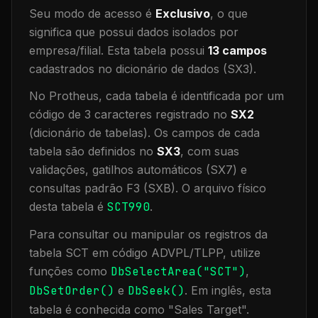
Seu modo de acesso é
Exclusivo
, o que
significa que
possui dados isolados por
empresa/filial
.
Esta tabela possui
13
campos
cadastrados no dicionário de dados (SX3).
No Protheus, cada tabela é identificada por um
código de 3 caracteres registrado no
SX2
(dicionário de tabelas). Os campos de cada
tabela são definidos no
SX3
, com suas
validações, gatilhos automáticos (SX7) e
consultas padrão F3 (SXB).
O arquivo físico
desta tabela é
SCT990
.
Para consultar ou manipular os registros da
tabela
SCT
em código ADVPL/TLPP, utilize
funções como
DbSelectArea("
SCT
")
,
DbSetOrder()
e
DbSeek()
.
Em inglês, esta
tabela é conhecida como "
Sales Target
".