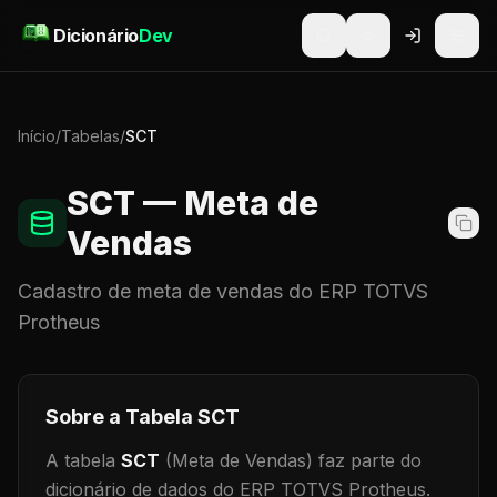
Pular para o conteúdo
Dicionário
Dev
Início
/
Tabelas
/
SCT
SCT
— Meta de
Vendas
Cadastro de
meta de vendas
do ERP TOTVS
Protheus
Sobre a Tabela
SCT
A tabela
SCT
(Meta de Vendas)
faz parte do
dicionário de dados do ERP TOTVS Protheus.