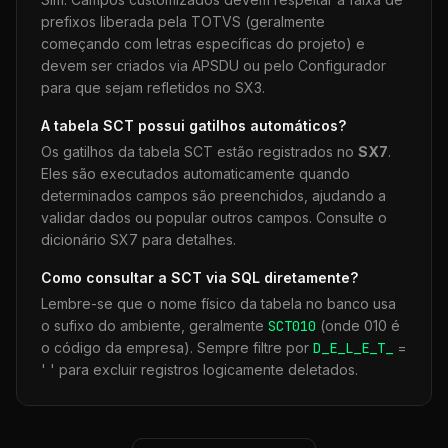
prefixos liberada pela TOTVS (geralmente
começando com letras específicas do projeto) e
devem ser criados via APSDU ou pelo Configurador
para que sejam refletidos no SX3.
A tabela
SCT
possui gatilhos automáticos?
Os gatilhos da tabela
SCT
estão registrados no
SX7
.
Eles são executados automaticamente quando
determinados campos são preenchidos, ajudando a
validar dados ou popular outros campos. Consulte o
dicionário SX7 para detalhes.
Como consultar a
SCT
via SQL diretamente?
Lembre-se que o nome físico da tabela no banco usa
o sufixo do ambiente, geralmente
SCT
010
(onde 010 é
o código da empresa). Sempre filtre por
D_E_L_E_T_
=
' ' para excluir registros logicamente deletados.