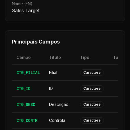
Name (EN)
Sales Target
Principais Campos
Campo
Título
Tipo
Tamanh
CT0_FILIAL
Filial
Caractere
CT0_ID
ID
Caractere
CT0_DESC
Descrição
3
Caractere
CT0_CONTR
Controla
Caractere