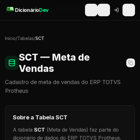
Pular para o conteúdo
Dicionário
Dev
Início
/
Tabelas
/
SCT
SCT
— Meta de
Vendas
Cadastro de
meta de vendas
do ERP TOTVS
Protheus
Sobre a Tabela
SCT
A tabela
SCT
(Meta de Vendas)
faz parte do
dicionário de dados do ERP TOTVS Protheus.