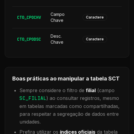
Campo
CT0_CPOCHV
1
Caractere
Chave
Desc.
CT0_CPODSC
1
Caractere
Chave
Boas práticas ao manipular a tabela
SCT
Sempre considere o filtro de
filial
(campo
SC_FILIAL
) ao consultar registros, mesmo
em tabelas marcadas como compartilhadas,
para respeitar a segregação de dados entre
unidades.
Prefira utilizar os
índices oficiais
da tabela