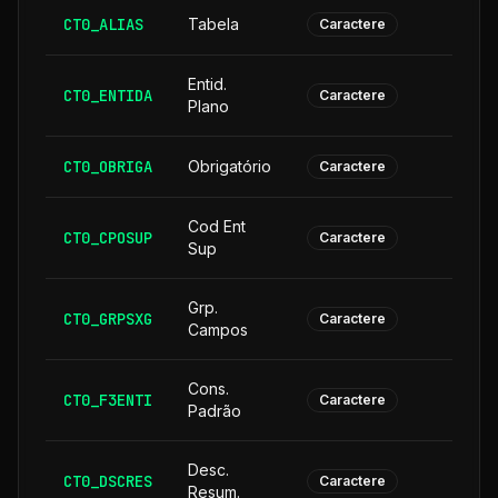
CT0_ALIAS
Tabela
Caractere
Entid.
CT0_ENTIDA
Caractere
Plano
CT0_OBRIGA
Obrigatório
Caractere
Cod Ent
CT0_CPOSUP
1
Caractere
Sup
Grp.
CT0_GRPSXG
Caractere
Campos
Cons.
CT0_F3ENTI
Caractere
Padrão
Desc.
CT0_DSCRES
1
Caractere
Resum.