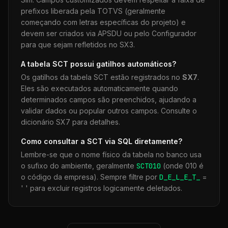
prefixos liberada pela TOTVS (geralmente
começando com letras específicas do projeto) e
devem ser criados via APSDU ou pelo Configurador
para que sejam refletidos no SX3.
A tabela
SCT
possui gatilhos automáticos?
Os gatilhos da tabela
SCT
estão registrados no
SX7
.
Eles são executados automaticamente quando
determinados campos são preenchidos, ajudando a
validar dados ou popular outros campos. Consulte o
dicionário SX7 para detalhes.
Como consultar a
SCT
via SQL diretamente?
Lembre-se que o nome físico da tabela no banco usa
o sufixo do ambiente, geralmente
SCT
010
(onde 010 é
o código da empresa). Sempre filtre por
D_E_L_E_T_
=
' ' para excluir registros logicamente deletados.