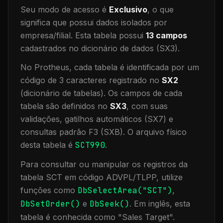
Seu modo de acesso é
Exclusivo
, o que
significa que
possui dados isolados por
empresa/filial
.
Esta tabela possui
13
campos
cadastrados no dicionário de dados (SX3).
No Protheus, cada tabela é identificada por um
código de 3 caracteres registrado no
SX2
(dicionário de tabelas). Os campos de cada
tabela são definidos no
SX3
, com suas
validações, gatilhos automáticos (SX7) e
consultas padrão F3 (SXB).
O arquivo físico
desta tabela é
SCT990
.
Para consultar ou manipular os registros da
tabela
SCT
em código ADVPL/TLPP, utilize
funções como
DbSelectArea("
SCT
")
,
DbSetOrder()
e
DbSeek()
.
Em inglês, esta
tabela é conhecida como "
Sales Target
".