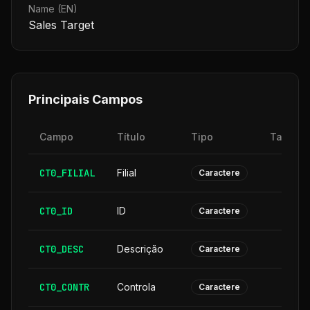
Name (EN)
Sales Target
Principais Campos
Campo
Título
Tipo
Tamanh
CT0_FILIAL
Filial
Caractere
CT0_ID
ID
Caractere
CT0_DESC
Descrição
3
Caractere
CT0_CONTR
Controla
Caractere