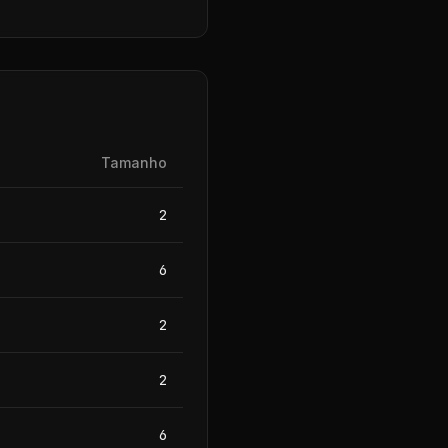
Tamanho
2
6
2
2
6