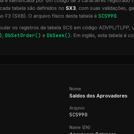
a é identificada por um código de 3 caracteres registrado
cada tabela são definidos no
SX3
, com suas validações, ga
ão F3 (SXB).
O arquivo físico desta tabela é
SCS990
.
ular os registros da tabela
SCS
em código ADVPL/TLPP, ut
)
,
DbSetOrder()
e
DbSeek()
.
Em inglês, esta tabela é 
Nome
Saldos dos Aprovadores
Arquivo
SCS990
Name (EN)