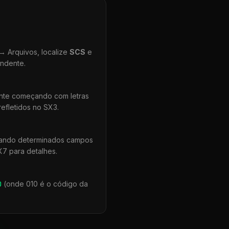
 Arquivos, localize
SCS
e
ondente.
ente começando com letras
efletidos no SX3.
uando determinados campos
X7 para detalhes.
0
(onde 010 é o código da