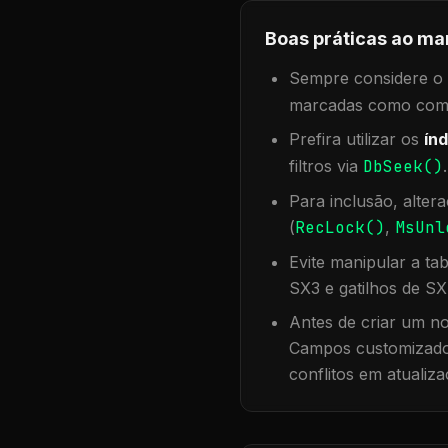
Boas práticas ao ma
Sempre considere o f
marcadas como compa
Prefira utilizar os
índ
filtros via
DbSeek()
Para inclusão, alter
(
RecLock()
,
MsUnl
Evite manipular a ta
SX3 e gatilhos de SX
Antes de criar um no
Campos customizados
conflitos em atualiza