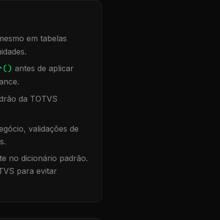
, mesmo em tabelas
idades.
r()
antes de aplicar
ance.
padrão da TOTVS
gócio, validações de
s.
te no dicionário padrão.
TVS para evitar