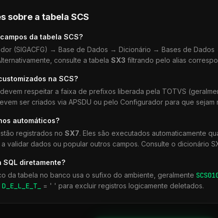
s sobre a tabela
SCS
 campos da tabela
SCS
?
dor (SIGACFG) → Base de Dados → Dicionário → Bases de Dados →
lternativamente, consulte a tabela
SX3
filtrando pelo alias corresp
 customizados na
SCS
?
devem respeitar a faixa de prefixos liberada pela TOTVS (geralm
devem ser criados via APSDU ou pelo Configurador para que sejam r
lhos automáticos?
stão registrados no
SX7
. Eles são executados automaticamente q
a validar dados ou popular outros campos. Consulte o dicionário S
a SQL diretamente?
co da tabela no banco usa o sufixo do ambiente, geralmente
SCS
01
r
D_E_L_E_T_
= ' ' para excluir registros logicamente deletados.