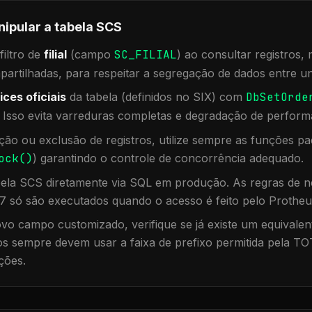
nipular a tabela
SCS
iltro de
filial
(campo
SC_FILIAL
) ao consultar registros
rtilhadas, para respeitar a segregação de dados entre un
ices oficiais
da tabela (definidos no SIX) com
DbSetOrde
. Isso evita varreduras completas e degradação de perform
ação ou exclusão de registros, utilize sempre as funções 
ock()
) garantindo o controle de concorrência adequado.
bela
SCS
diretamente via SQL em produção. As regras de ne
7 só são executados quando o acesso é feito pelo Protheu
vo campo customizado, verifique se já existe um equivalen
 sempre devem usar a faixa de prefixo permitida pela TO
ções.