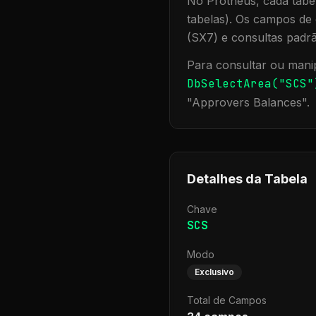
No Protheus, cada tabel
tabelas). Os campos de 
(SX7) e consultas padr
Para consultar ou manip
DbSelectArea("
SCS
"
"
Approvers Balances
".
Detalhes da Tabela
Chave
SCS
Modo
Exclusivo
Total de Campos