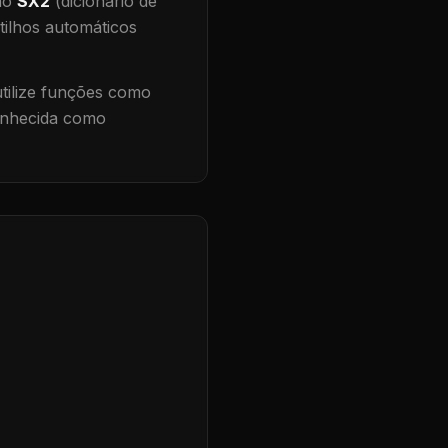
 no
SX2
(dicionário de
tilhos automáticos
ilize funções como
conhecida como