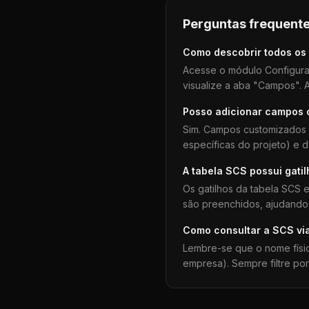
Perguntas frequente
Como descobrir todos os
Acesse o módulo Configura
visualize a aba "Campos". A
Posso adicionar campos
Sim. Campos customizados 
específicas do projeto) e 
A tabela
SCS
possui gati
Os gatilhos da tabela
SCS
e
são preenchidos, ajudando 
Como consultar a
SCS
vi
Lembre-se que o nome físi
empresa). Sempre filtre po