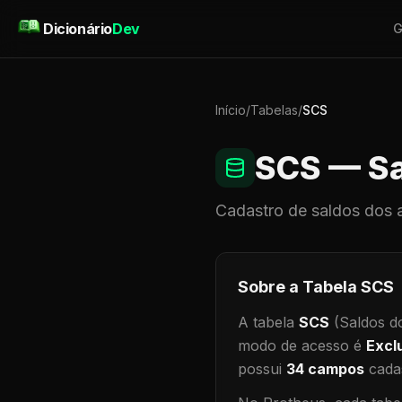
Pular para o conteúdo
Dicionário
Dev
G
Início
/
Tabelas
/
SCS
SCS
— Sa
Cadastro de
saldos dos 
Sobre a Tabela
SCS
A tabela
SCS
(Saldos d
modo de acesso é
Excl
possui
34
campos
cadas