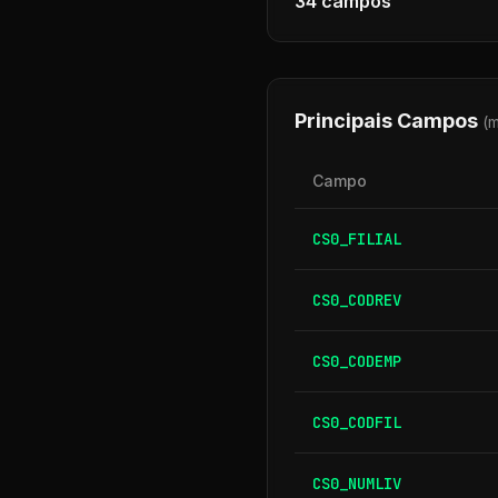
34
campos
Principais Campos
(
Campo
CS0_FILIAL
CS0_CODREV
CS0_CODEMP
CS0_CODFIL
CS0_NUMLIV