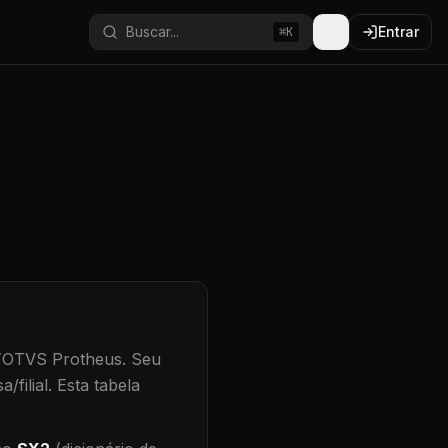
Buscar...
Entrar
⌘K
 TOTVS Protheus.
Seu
/filial
.
Esta tabela