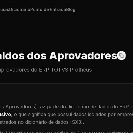
uias
Dicionário
Ponto de Entrada
Blog
ldos dos Aprovadores
aprovadores
do ERP TOTVS Protheus
os Aprovadores)
faz parte do dicionário de dados do ERP
usivo
, o que significa que
possui dados isolados por empresa
trados no dicionário de dados (SX3).