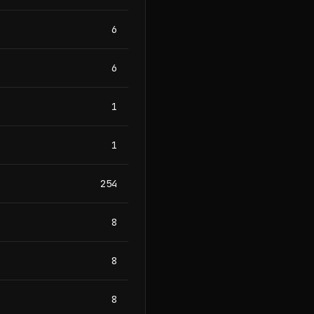
6
6
1
1
254
8
8
8