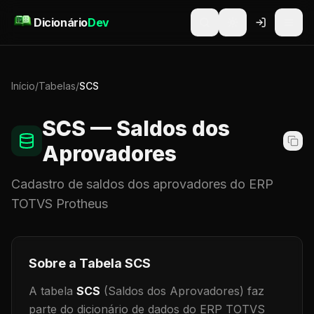
Pular para o conteúdo
Dicionário
Dev
Início
/
Tabelas
/
SCS
SCS
— Saldos dos
Aprovadores
Cadastro de
saldos dos aprovadores
do ERP
TOTVS Protheus
Sobre a Tabela
SCS
A tabela
SCS
(Saldos dos Aprovadores)
faz
parte do dicionário de dados do ERP TOTVS