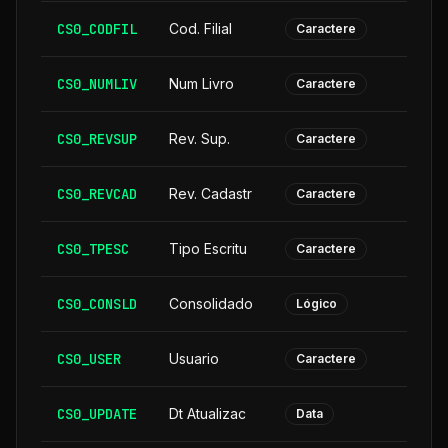
CS0_CODFIL
Cod. Filial
Caractere
CS0_NUMLIV
Num Livro
Caractere
CS0_REVSUP
Rev. Sup.
Caractere
CS0_REVCAD
Rev. Cadastr
Caractere
CS0_TPESC
Tipo Escritu
Caractere
CS0_CONSLD
Consolidado
Lógico
CS0_USER
Usuario
Caractere
CS0_UPDATE
Dt Atualizac
Data