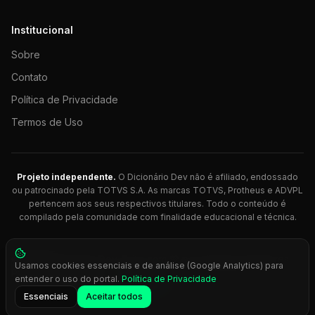
Institucional
Sobre
Contato
Política de Privacidade
Termos de Uso
Projeto independente.
O Dicionário Dev não é afiliado, endossado
ou patrocinado pela TOTVS S.A. As marcas TOTVS, Protheus e ADVPL
pertencem aos seus respectivos titulares. Todo o conteúdo é
compilado pela comunidade com finalidade educacional e técnica.
© 2026 Dicionário Dev. Feito com 💚 para desenvolvedores
Usamos cookies essenciais e de análise (Google Analytics) para
Protheus.
entender o uso do portal.
Política de Privacidade
Press
Ctrl+K
para busca rápida
Essenciais
Aceitar todos