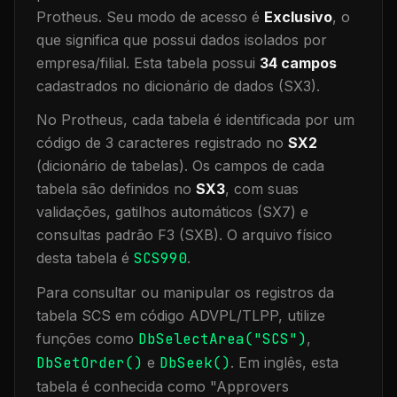
Protheus.
Seu modo de acesso é
Exclusivo
, o
que significa que
possui dados isolados por
empresa/filial
.
Esta tabela possui
34
campos
cadastrados no dicionário de dados (SX3).
No Protheus, cada tabela é identificada por um
código de 3 caracteres registrado no
SX2
(dicionário de tabelas). Os campos de cada
tabela são definidos no
SX3
, com suas
validações, gatilhos automáticos (SX7) e
consultas padrão F3 (SXB).
O arquivo físico
desta tabela é
SCS990
.
Para consultar ou manipular os registros da
tabela
SCS
em código ADVPL/TLPP, utilize
funções como
DbSelectArea("
SCS
")
,
DbSetOrder()
e
DbSeek()
.
Em inglês, esta
tabela é conhecida como "
Approvers