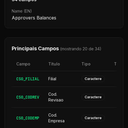
Name (EN)
Approvers Balances
Principais Campos
(mostrando 20 de
34
)
Campo
Título
Tipo
Taman
CS0_FILIAL
Filial
Caractere
Cod.
CS0_CODREV
Caractere
Revisao
Cod.
CS0_CODEMP
Caractere
Empresa