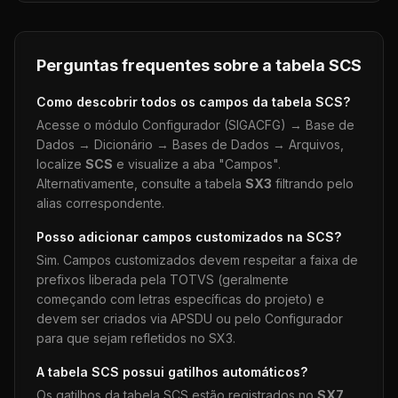
Perguntas frequentes sobre a tabela
SCS
Como descobrir todos os campos da tabela
SCS
?
Acesse o módulo Configurador (SIGACFG) → Base de
Dados → Dicionário → Bases de Dados → Arquivos,
localize
SCS
e visualize a aba "Campos".
Alternativamente, consulte a tabela
SX3
filtrando pelo
alias correspondente.
Posso adicionar campos customizados na
SCS
?
Sim. Campos customizados devem respeitar a faixa de
prefixos liberada pela TOTVS (geralmente
começando com letras específicas do projeto) e
devem ser criados via APSDU ou pelo Configurador
para que sejam refletidos no SX3.
A tabela
SCS
possui gatilhos automáticos?
Os gatilhos da tabela
SCS
estão registrados no
SX7
.