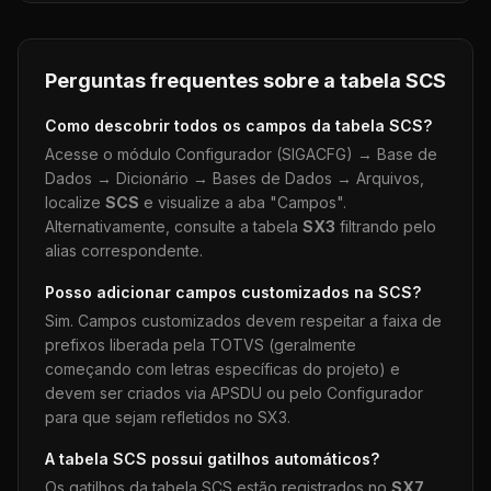
Perguntas frequentes sobre a tabela
SCS
Como descobrir todos os campos da tabela
SCS
?
Acesse o módulo Configurador (SIGACFG) → Base de
Dados → Dicionário → Bases de Dados → Arquivos,
localize
SCS
e visualize a aba "Campos".
Alternativamente, consulte a tabela
SX3
filtrando pelo
alias correspondente.
Posso adicionar campos customizados na
SCS
?
Sim. Campos customizados devem respeitar a faixa de
prefixos liberada pela TOTVS (geralmente
começando com letras específicas do projeto) e
devem ser criados via APSDU ou pelo Configurador
para que sejam refletidos no SX3.
A tabela
SCS
possui gatilhos automáticos?
Os gatilhos da tabela
SCS
estão registrados no
SX7
.