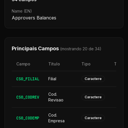
Name (EN)
Approvers Balances
Principais Campos
(mostrando 20 de
34
)
Campo
Título
Tipo
Taman
CS0_FILIAL
Filial
Caractere
Cod.
CS0_CODREV
Caractere
Revisao
Cod.
CS0_CODEMP
Caractere
Empresa