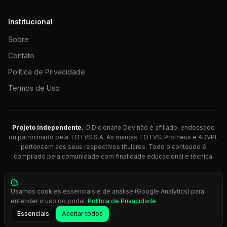
Institucional
Sobre
Contato
Política de Privacidade
Termos de Uso
Projeto independente.
O Dicionário Dev não é afiliado, endossado
ou patrocinado pela TOTVS S.A. As marcas TOTVS, Protheus e ADVPL
pertencem aos seus respectivos titulares. Todo o conteúdo é
compilado pela comunidade com finalidade educacional e técnica.
© 2026 Dicionário Dev. Feito com 💚 para desenvolvedores
Usamos cookies essenciais e de análise (Google Analytics) para
Protheus.
entender o uso do portal.
Política de Privacidade
Press
Ctrl+K
para busca rápida
Essenciais
Aceitar todos