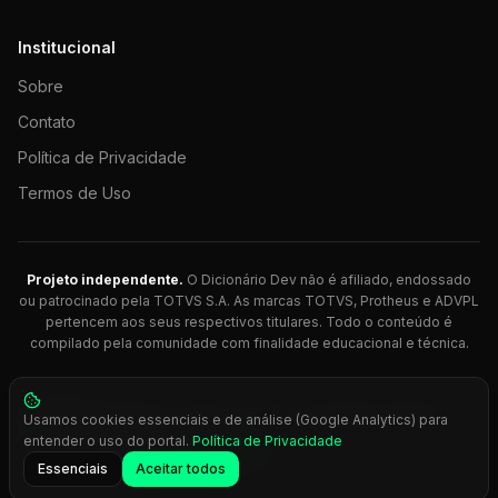
Institucional
Sobre
Contato
Política de Privacidade
Termos de Uso
Projeto independente.
O Dicionário Dev não é afiliado, endossado
ou patrocinado pela TOTVS S.A. As marcas TOTVS, Protheus e ADVPL
pertencem aos seus respectivos titulares. Todo o conteúdo é
compilado pela comunidade com finalidade educacional e técnica.
© 2026 Dicionário Dev. Feito com 💚 para desenvolvedores
Usamos cookies essenciais e de análise (Google Analytics) para
Protheus.
entender o uso do portal.
Política de Privacidade
Press
Ctrl+K
para busca rápida
Essenciais
Aceitar todos