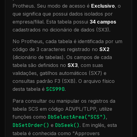
Protheus.
Seu modo de acesso é
Exclusivo
, o
que significa que
possui dados isolados por
empresa/filial
.
Esta tabela possui
34
campos
cadastrados no dicionário de dados (SX3).
No Protheus, cada tabela é identificada por um
código de 3 caracteres registrado no
SX2
(dicionário de tabelas). Os campos de cada
tabela são definidos no
SX3
, com suas
validações, gatilhos automáticos (SX7) e
consultas padrão F3 (SXB).
O arquivo físico
desta tabela é
SCS990
.
Para consultar ou manipular os registros da
tabela
SCS
em código ADVPL/TLPP, utilize
funções como
DbSelectArea("
SCS
")
,
DbSetOrder()
e
DbSeek()
.
Em inglês, esta
tabela é conhecida como "
Approvers