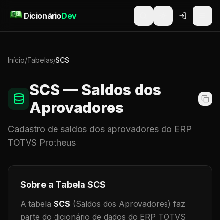
Pular para o conteúdo
Dicionário
Dev
Início
/
Tabelas
/
SCS
SCS
— Saldos dos
Aprovadores
Cadastro de
saldos dos aprovadores
do ERP
TOTVS Protheus
Sobre a Tabela
SCS
A tabela
SCS
(Saldos dos Aprovadores)
faz
parte do dicionário de dados do ERP TOTVS