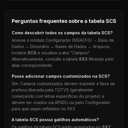
Perguntas frequentes sobre a tabela
SCS
Como descobrir todos os campos da tabela
SCS
?
Acesse o módulo Configurador (SIGACFG) → Base de
Dados → Dicionário → Bases de Dados → Arquivos,
localize
SCS
e visualize a aba "Campos".
Alternativamente, consulte a tabela
SX3
filtrando pelo
alias correspondente.
Posso adicionar campos customizados na
SCS
?
Sim. Campos customizados devem respeitar a faixa de
prefixos liberada pela TOTVS (geralmente
começando com letras específicas do projeto) e
devem ser criados via APSDU ou pelo Configurador
para que sejam refletidos no SX3.
A tabela
SCS
possui gatilhos automáticos?
Os gatilhos da tabela
SCS
estão registrados no
SX7
.