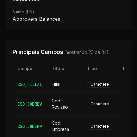
Name (EN)
Approvers Balances
Principais Campos
(mostrando 20 de
34
)
Campo
Título
Tipo
Taman
CS0_FILIAL
Filial
Caractere
Cod.
CS0_CODREV
Caractere
Revisao
Cod.
CS0_CODEMP
Caractere
Empresa