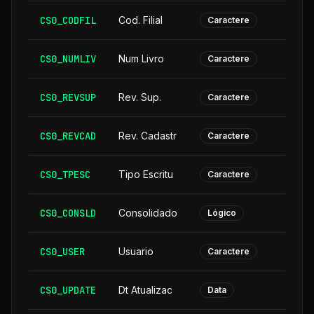
CS0_CODFIL
Cod. Filial
Caractere
CS0_NUMLIV
Num Livro
Caractere
CS0_REVSUP
Rev. Sup.
Caractere
CS0_REVCAD
Rev. Cadastr
Caractere
CS0_TPESC
Tipo Escritu
Caractere
CS0_CONSLD
Consolidado
Lógico
CS0_USER
Usuario
Caractere
CS0_UPDATE
Dt Atualizac
Data