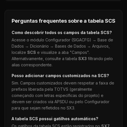
Perguntas frequentes sobre a tabela
SCS
Como descobrir todos os campos da tabela
SCS
?
Acesse o módulo Configurador (SIGACFG) → Base de
Dados → Dicionário → Bases de Dados → Arquivos,
localize
SCS
e visualize a aba "Campos".
Alternativamente, consulte a tabela
SX3
filtrando pelo
alias correspondente.
Posso adicionar campos customizados na
SCS
?
Sim. Campos customizados devem respeitar a faixa de
prefixos liberada pela TOTVS (geralmente
começando com letras específicas do projeto) e
devem ser criados via APSDU ou pelo Configurador
para que sejam refletidos no SX3.
A tabela
SCS
possui gatilhos automáticos?
Os gatilhos da tabela
SCS
estão registrados no
SX7
.