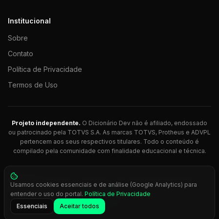
Institucional
Sobre
Contato
Política de Privacidade
Termos de Uso
Projeto independente.
O Dicionário Dev não é afiliado, endossado
ou patrocinado pela TOTVS S.A. As marcas TOTVS, Protheus e ADVPL
pertencem aos seus respectivos titulares. Todo o conteúdo é
compilado pela comunidade com finalidade educacional e técnica.
© 2026 Dicionário Dev. Feito com 💚 para desenvolvedores
Usamos cookies essenciais e de análise (Google Analytics) para
Protheus.
entender o uso do portal.
Política de Privacidade
Press
Ctrl+K
para busca rápida
Essenciais
Aceitar todos