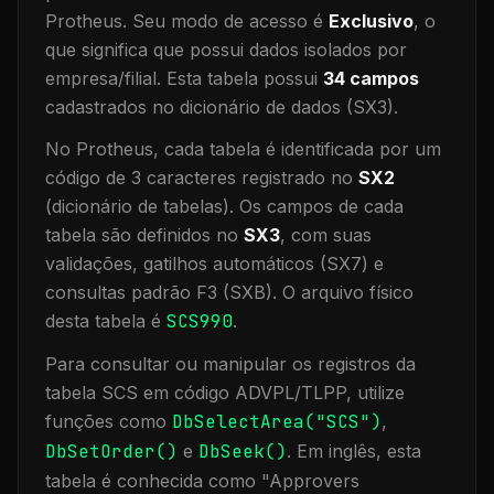
Protheus.
Seu modo de acesso é
Exclusivo
, o
que significa que
possui dados isolados por
empresa/filial
.
Esta tabela possui
34
campos
cadastrados no dicionário de dados (SX3).
No Protheus, cada tabela é identificada por um
código de 3 caracteres registrado no
SX2
(dicionário de tabelas). Os campos de cada
tabela são definidos no
SX3
, com suas
validações, gatilhos automáticos (SX7) e
consultas padrão F3 (SXB).
O arquivo físico
desta tabela é
SCS990
.
Para consultar ou manipular os registros da
tabela
SCS
em código ADVPL/TLPP, utilize
funções como
DbSelectArea("
SCS
")
,
DbSetOrder()
e
DbSeek()
.
Em inglês, esta
tabela é conhecida como "
Approvers