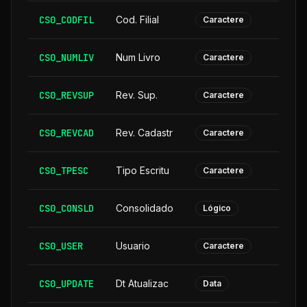
CS0_CODFIL
Cod. Filial
Caractere
CS0_NUMLIV
Num Livro
Caractere
CS0_REVSUP
Rev. Sup.
Caractere
CS0_REVCAD
Rev. Cadastr
Caractere
CS0_TPESC
Tipo Escritu
Caractere
CS0_CONSLD
Consolidado
Lógico
CS0_USER
Usuario
Caractere
CS0_UPDATE
Dt Atualizac
Data