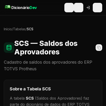
Pular para o conteúdo
Dicionário
Dev
Início
/
Tabelas
/
SCS
SCS
— Saldos dos
Aprovadores
Cadastro de
saldos dos aprovadores
do ERP
TOTVS Protheus
Sobre a Tabela
SCS
A tabela
SCS
(Saldos dos Aprovadores)
faz
parte do dicionário de dados do ERP TOTVS