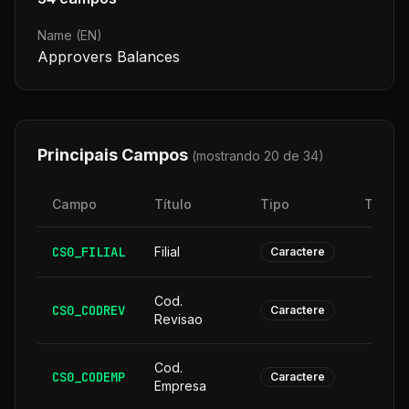
Name (EN)
Approvers Balances
Principais Campos
(mostrando 20 de
34
)
Campo
Título
Tipo
Taman
CS0_FILIAL
Filial
Caractere
Cod.
CS0_CODREV
Caractere
Revisao
Cod.
CS0_CODEMP
Caractere
Empresa