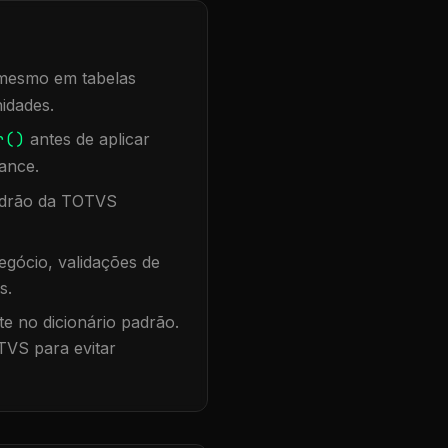
, mesmo em tabelas
idades.
r()
antes de aplicar
ance.
padrão da TOTVS
gócio, validações de
s.
te no dicionário padrão.
TVS para evitar