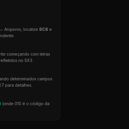
 Arquivos, localize
SCS
e
ondente.
ente começando com letras
efletidos no SX3.
uando determinados campos
X7 para detalhes.
0
(onde 010 é o código da