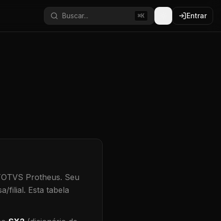
Buscar...
Entrar
⌘K
 TOTVS Protheus.
Seu
/filial
.
Esta tabela