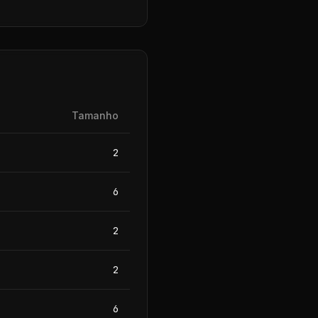
Tamanho
2
6
2
2
6