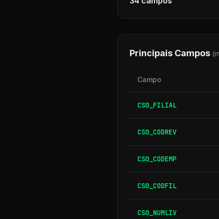
34
campos
Principais Campos
(
Campo
CS0_FILIAL
CS0_CODREV
CS0_CODEMP
CS0_CODFIL
CS0_NUMLIV