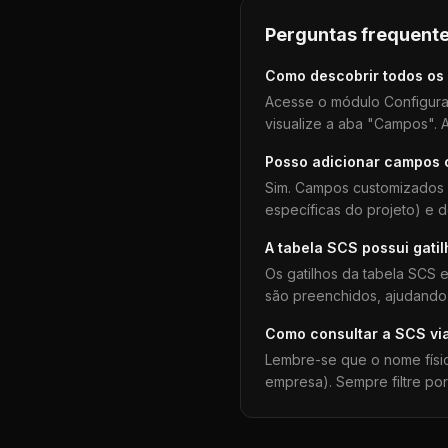
Perguntas frequente
Como descobrir todos os
Acesse o módulo Configura
visualize a aba "Campos". A
Posso adicionar campos
Sim. Campos customizados 
específicas do projeto) e 
A tabela
SCS
possui gati
Os gatilhos da tabela
SCS
e
são preenchidos, ajudando 
Como consultar a
SCS
vi
Lembre-se que o nome físi
empresa). Sempre filtre po