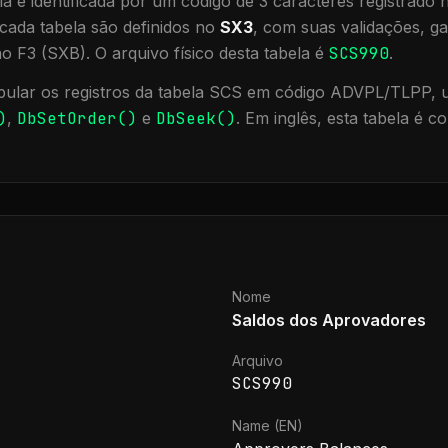
a é identificada por um código de 3 caracteres registrado
cada tabela são definidos no
SX3
, com suas validações, ga
ão F3 (SXB).
O arquivo físico desta tabela é
SCS990
.
ular os registros da tabela
SCS
em código ADVPL/TLPP, ut
)
,
DbSetOrder()
e
DbSeek()
.
Em inglês, esta tabela é 
Nome
Saldos dos Aprovadores
Arquivo
SCS990
Name (EN)