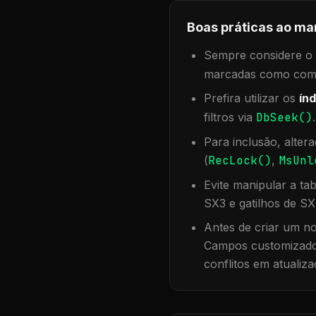
Boas práticas ao ma
Sempre considere o f
marcadas como compa
Prefira utilizar os
índ
filtros via
DbSeek()
Para inclusão, alter
(
RecLock()
,
MsUnl
Evite manipular a ta
SX3 e gatilhos de SX
Antes de criar um no
Campos customizados
conflitos em atualiza