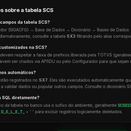
s sobre a tabela
SCS
 campos da tabela
SCS
?
dor (SIGACFG) → Base de Dados → Dicionário → Bases de Dados →
lternativamente, consulte a tabela
SX3
filtrando pelo alias corresp
 customizados na
SCS
?
devem respeitar a faixa de prefixos liberada pela TOTVS (geralm
devem ser criados via APSDU ou pelo Configurador para que sejam r
lhos automáticos?
stão registrados no
SX7
. Eles são executados automaticamente q
a validar dados ou popular outros campos. Consulte o dicionário S
a SQL diretamente?
co da tabela no banco usa o sufixo do ambiente, geralmente
SCS
01
r
D_E_L_E_T_
= ' ' para excluir registros logicamente deletados.