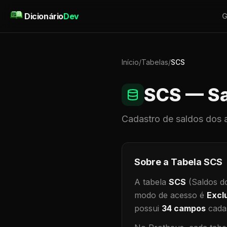
Pular para o conteúdo
Dicionário
Dev
G
Início
/
Tabelas
/
SCS
SCS
— Sa
Cadastro de
saldos dos 
Sobre a Tabela
SCS
A tabela
SCS
(Saldos d
modo de acesso é
Excl
possui
34
campos
cadas