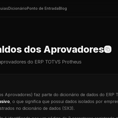
uias
Dicionário
Ponto de Entrada
Blog
ldos dos Aprovadores
aprovadores
do ERP TOTVS Protheus
os Aprovadores)
faz parte do dicionário de dados do ERP
usivo
, o que significa que
possui dados isolados por empresa
trados no dicionário de dados (SX3).