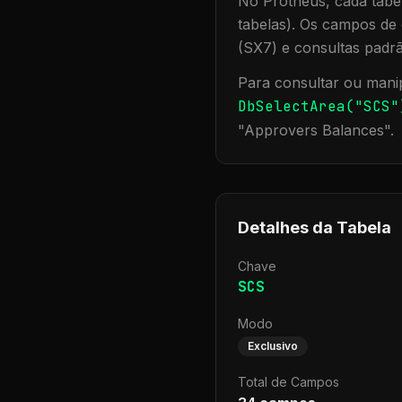
No Protheus, cada tabel
tabelas). Os campos de 
(SX7) e consultas padr
Para consultar ou manip
DbSelectArea("
SCS
"
"
Approvers Balances
".
Detalhes da Tabela
Chave
SCS
Modo
Exclusivo
Total de Campos