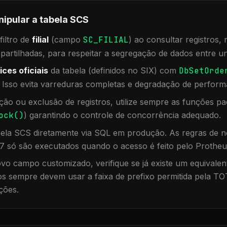
nipular a tabela
SCS
iltro de
filial
(campo
SC_FILIAL
) ao consultar registros
rtilhadas, para respeitar a segregação de dados entre un
ices oficiais
da tabela (definidos no SIX) com
DbSetOrde
. Isso evita varreduras completas e degradação de perform
ação ou exclusão de registros, utilize sempre as funções 
ock()
) garantindo o controle de concorrência adequado.
bela
SCS
diretamente via SQL em produção. As regras de ne
7 só são executados quando o acesso é feito pelo Protheu
vo campo customizado, verifique se já existe um equivalen
 sempre devem usar a faixa de prefixo permitida pela TO
ções.