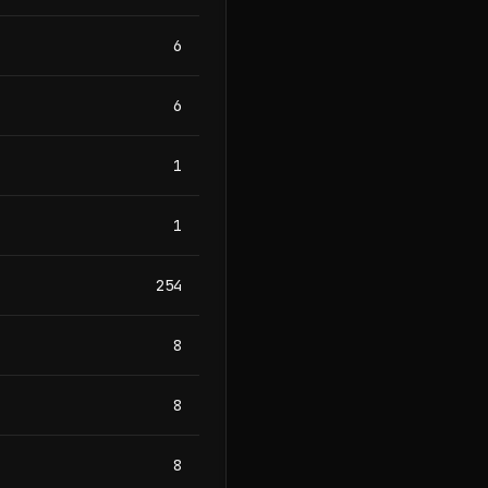
6
6
1
1
254
8
8
8