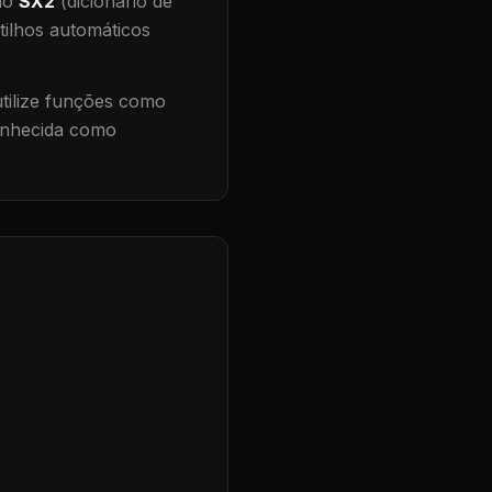
 no
SX2
(dicionário de
tilhos automáticos
ilize funções como
conhecida como