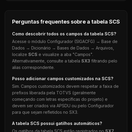
Perguntas frequentes sobre a tabela
SCS
Como descobrir todos os campos da tabela
SCS
?
Acesse o módulo Configurador (SIGACFG) → Base de
Dados → Dicionário → Bases de Dados → Arquivos,
localize
SCS
e visualize a aba "Campos".
Alternativamente, consulte a tabela
SX3
filtrando pelo
alias correspondente.
Posso adicionar campos customizados na
SCS
?
Sim. Campos customizados devem respeitar a faixa de
prefixos liberada pela TOTVS (geralmente
começando com letras específicas do projeto) e
devem ser criados via APSDU ou pelo Configurador
para que sejam refletidos no SX3.
A tabela
SCS
possui gatilhos automáticos?
Os gatilhos da tabela
SCS
estão registrados no
SX7
.