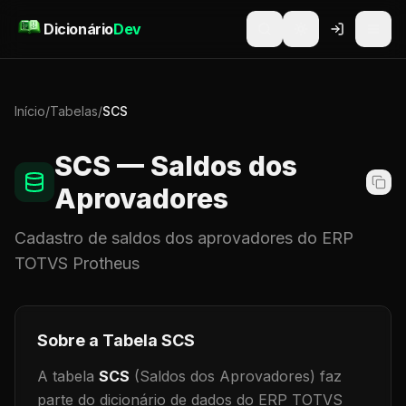
Pular para o conteúdo
Dicionário
Dev
Início
/
Tabelas
/
SCS
SCS
— Saldos dos
Aprovadores
Cadastro de
saldos dos aprovadores
do ERP
TOTVS Protheus
Sobre a Tabela
SCS
A tabela
SCS
(Saldos dos Aprovadores)
faz
parte do dicionário de dados do ERP TOTVS