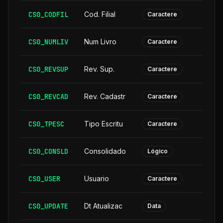
CS0_CODFIL
Cod. Filial
Caractere
CS0_NUMLIV
Num Livro
Caractere
CS0_REVSUP
Rev. Sup.
Caractere
CS0_REVCAD
Rev. Cadastr
Caractere
CS0_TPESC
Tipo Escritu
Caractere
CS0_CONSLD
Consolidado
Lógico
CS0_USER
Usuario
Caractere
CS0_UPDATE
Dt Atualizac
Data