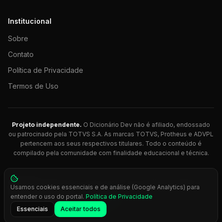
Institucional
Sobre
Contato
Política de Privacidade
Termos de Uso
Projeto independente.
O Dicionário Dev não é afiliado, endossado
ou patrocinado pela TOTVS S.A. As marcas TOTVS, Protheus e ADVPL
pertencem aos seus respectivos titulares. Todo o conteúdo é
compilado pela comunidade com finalidade educacional e técnica.
© 2026 Dicionário Dev. Feito com 💚 para desenvolvedores
Usamos cookies essenciais e de análise (Google Analytics) para
Protheus.
entender o uso do portal.
Política de Privacidade
Press
Ctrl+K
para busca rápida
Essenciais
Aceitar todos