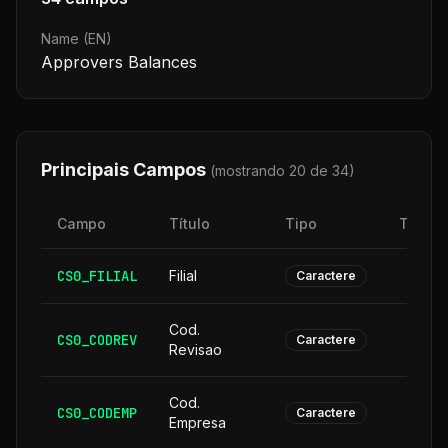
Name (EN)
Approvers Balances
Principais Campos
(mostrando 20 de
34
)
Campo
Título
Tipo
Taman
CS0_FILIAL
Filial
Caractere
Cod.
CS0_CODREV
Caractere
Revisao
Cod.
CS0_CODEMP
Caractere
Empresa