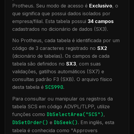
Protheus.
Seu modo de acesso é
Exclusivo
, o
que significa que
possui dados isolados por
empresa/filial
.
Esta tabela possui
34
campos
cadastrados no dicionário de dados (SX3).
No Protheus, cada tabela é identificada por um
código de 3 caracteres registrado no
SX2
(dicionário de tabelas). Os campos de cada
tabela são definidos no
SX3
, com suas
validações, gatilhos automáticos (SX7) e
consultas padrão F3 (SXB).
O arquivo físico
desta tabela é
SCS990
.
Para consultar ou manipular os registros da
tabela
SCS
em código ADVPL/TLPP, utilize
funções como
DbSelectArea("
SCS
")
,
DbSetOrder()
e
DbSeek()
.
Em inglês, esta
tabela é conhecida como "
Approvers