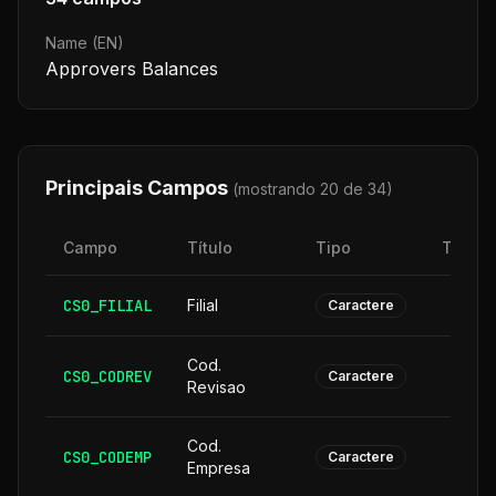
Name (EN)
Approvers Balances
Principais Campos
(mostrando 20 de
34
)
Campo
Título
Tipo
Taman
CS0_FILIAL
Filial
Caractere
Cod.
CS0_CODREV
Caractere
Revisao
Cod.
CS0_CODEMP
Caractere
Empresa