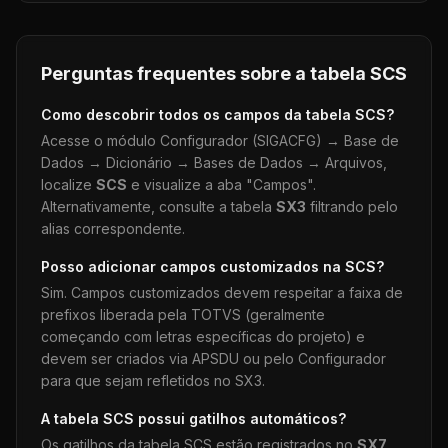
Perguntas frequentes sobre a tabela
SCS
Como descobrir todos os campos da tabela
SCS
?
Acesse o módulo Configurador (SIGACFG) → Base de
Dados → Dicionário → Bases de Dados → Arquivos,
localize
SCS
e visualize a aba "Campos".
Alternativamente, consulte a tabela
SX3
filtrando pelo
alias correspondente.
Posso adicionar campos customizados na
SCS
?
Sim. Campos customizados devem respeitar a faixa de
prefixos liberada pela TOTVS (geralmente
começando com letras específicas do projeto) e
devem ser criados via APSDU ou pelo Configurador
para que sejam refletidos no SX3.
A tabela
SCS
possui gatilhos automáticos?
Os gatilhos da tabela
SCS
estão registrados no
SX7
.