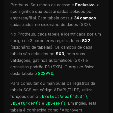
Protheus.
Seu modo de acesso é
Exclusivo
, o
que significa que
possui dados isolados por
empresa/filial
.
Esta tabela possui
34
campos
cadastrados no dicionário de dados (SX3).
No Protheus, cada tabela é identificada por um
código de 3 caracteres registrado no
SX2
(dicionário de tabelas). Os campos de cada
tabela são definidos no
SX3
, com suas
validações, gatilhos automáticos (SX7) e
consultas padrão F3 (SXB).
O arquivo físico
desta tabela é
SCS990
.
Para consultar ou manipular os registros da
tabela
SCS
em código ADVPL/TLPP, utilize
funções como
DbSelectArea("
SCS
")
,
DbSetOrder()
e
DbSeek()
.
Em inglês, esta
tabela é conhecida como "
Approvers