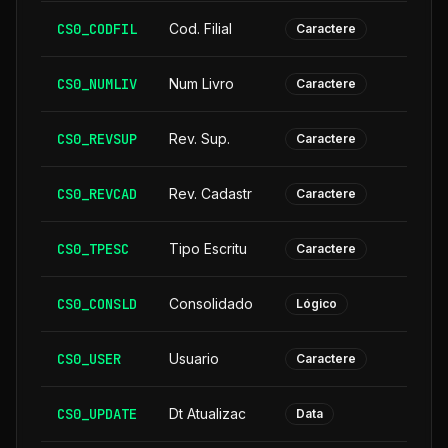
CS0_CODFIL
Cod. Filial
Caractere
CS0_NUMLIV
Num Livro
Caractere
CS0_REVSUP
Rev. Sup.
Caractere
CS0_REVCAD
Rev. Cadastr
Caractere
CS0_TPESC
Tipo Escritu
Caractere
CS0_CONSLD
Consolidado
Lógico
CS0_USER
Usuario
Caractere
CS0_UPDATE
Dt Atualizac
Data