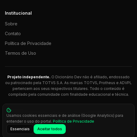
Institucional
Sobre
Contato
Política de Privacidade
Termos de Uso
Projeto independente.
O Dicionário Dev não é afiliado, endossado
ou patrocinado pela TOTVS S.A. As marcas TOTVS, Protheus e ADVPL
pertencem aos seus respectivos titulares. Todo o conteúdo é
compilado pela comunidade com finalidade educacional e técnica.
© 2026 Dicionário Dev. Feito com 💚 para desenvolvedores
Usamos cookies essenciais e de análise (Google Analytics) para
Protheus.
entender o uso do portal.
Política de Privacidade
Press
Ctrl+K
para busca rápida
Essenciais
Aceitar todos