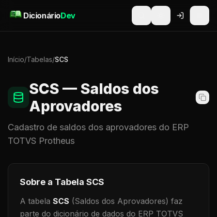
Pular para o conteúdo
Dicionário
Dev
Início
/
Tabelas
/
SCS
SCS
— Saldos dos
Aprovadores
Cadastro de
saldos dos aprovadores
do ERP
TOTVS Protheus
Sobre a Tabela
SCS
A tabela
SCS
(Saldos dos Aprovadores)
faz
parte do dicionário de dados do ERP TOTVS