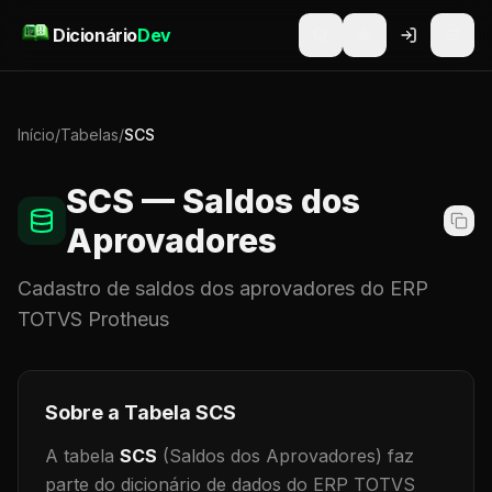
Pular para o conteúdo
Dicionário
Dev
Início
/
Tabelas
/
SCS
SCS
— Saldos dos
Aprovadores
Cadastro de
saldos dos aprovadores
do ERP
TOTVS Protheus
Sobre a Tabela
SCS
A tabela
SCS
(Saldos dos Aprovadores)
faz
parte do dicionário de dados do ERP TOTVS