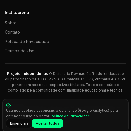
Institucional
Sobre
Contato
Política de Privacidade
Termos de Uso
Projeto independente.
O Dicionário Dev não é afiliado, endossado
ou patrocinado pela TOTVS S.A. As marcas TOTVS, Protheus e ADVPL
pertencem aos seus respectivos titulares. Todo o conteúdo é
compilado pela comunidade com finalidade educacional e técnica.
© 2026 Dicionário Dev. Feito com 💚 para desenvolvedores
Usamos cookies essenciais e de análise (Google Analytics) para
Protheus.
entender o uso do portal.
Política de Privacidade
Press
Ctrl+K
para busca rápida
Essenciais
Aceitar todos