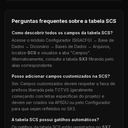
Perguntas frequentes sobre a tabela
SCS
Como descobrir todos os campos da tabela
SCS
?
Acesse o módulo Configurador (SIGACFG) → Base de
Dados → Dicionário → Bases de Dados → Arquivos,
localize
SCS
e visualize a aba "Campos".
Alternativamente, consulte a tabela
SX3
filtrando pelo
alias correspondente.
Posso adicionar campos customizados na
SCS
?
Sim. Campos customizados devem respeitar a faixa de
prefixos liberada pela TOTVS (geralmente
começando com letras específicas do projeto) e
devem ser criados via APSDU ou pelo Configurador
para que sejam refletidos no SX3.
A tabela
SCS
possui gatilhos automáticos?
Os gatilhos da tabela
SCS
estão registrados no
SX7
.