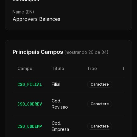
Name (EN)
Approvers Balances
Principais Campos
(mostrando 20 de
34
)
Campo
Título
Tipo
Taman
CS0_FILIAL
Filial
Caractere
Cod.
CS0_CODREV
Caractere
Revisao
Cod.
CS0_CODEMP
Caractere
Empresa