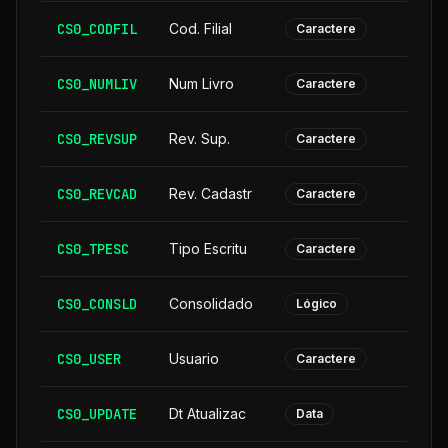
CS0_CODFIL
Cod. Filial
Caractere
CS0_NUMLIV
Num Livro
Caractere
CS0_REVSUP
Rev. Sup.
Caractere
CS0_REVCAD
Rev. Cadastr
Caractere
CS0_TPESC
Tipo Escritu
Caractere
CS0_CONSLD
Consolidado
Lógico
CS0_USER
Usuario
Caractere
CS0_UPDATE
Dt Atualizac
Data