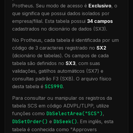
Protheus.
Seu modo de acesso é
Exclusivo
, o
que significa que
possui dados isolados por
empresa/filial
.
Esta tabela possui
34
campos
cadastrados no dicionário de dados (SX3).
No Protheus, cada tabela é identificada por um
código de 3 caracteres registrado no
SX2
(dicionário de tabelas). Os campos de cada
tabela são definidos no
SX3
, com suas
validações, gatilhos automáticos (SX7) e
consultas padrão F3 (SXB).
O arquivo físico
desta tabela é
SCS990
.
Para consultar ou manipular os registros da
tabela
SCS
em código ADVPL/TLPP, utilize
funções como
DbSelectArea("
SCS
")
,
DbSetOrder()
e
DbSeek()
.
Em inglês, esta
tabela é conhecida como "
Approvers