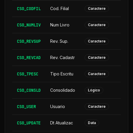
CS0_CODFIL
Cod. Filial
Caractere
CS0_NUMLIV
Num Livro
Caractere
CS0_REVSUP
Rev. Sup.
Caractere
CS0_REVCAD
Rev. Cadastr
Caractere
CS0_TPESC
Tipo Escritu
Caractere
CS0_CONSLD
Consolidado
Lógico
CS0_USER
Usuario
Caractere
CS0_UPDATE
Dt Atualizac
Data