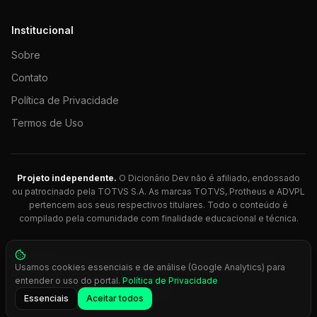
Institucional
Sobre
Contato
Política de Privacidade
Termos de Uso
Projeto independente.
O Dicionário Dev não é afiliado, endossado
ou patrocinado pela TOTVS S.A. As marcas TOTVS, Protheus e ADVPL
pertencem aos seus respectivos titulares. Todo o conteúdo é
compilado pela comunidade com finalidade educacional e técnica.
© 2026 Dicionário Dev. Feito com 💚 para desenvolvedores
Usamos cookies essenciais e de análise (Google Analytics) para
Protheus.
entender o uso do portal.
Política de Privacidade
Press
Ctrl+K
para busca rápida
Essenciais
Aceitar todos