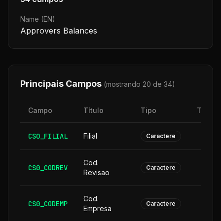
Name (EN)
Approvers Balances
Principais Campos
(mostrando 20 de
34
)
Campo
Título
Tipo
Taman
CS0_FILIAL
Filial
Caractere
Cod.
CS0_CODREV
Caractere
Revisao
Cod.
CS0_CODEMP
Caractere
Empresa