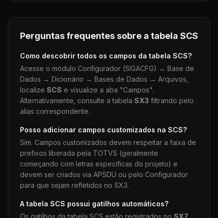
Perguntas frequentes sobre a tabela
SCS
Como descobrir todos os campos da tabela
SCS
?
Acesse o módulo Configurador (SIGACFG) → Base de
Dados → Dicionário → Bases de Dados → Arquivos,
localize
SCS
e visualize a aba "Campos".
Alternativamente, consulte a tabela
SX3
filtrando pelo
alias correspondente.
Posso adicionar campos customizados na
SCS
?
Sim. Campos customizados devem respeitar a faixa de
prefixos liberada pela TOTVS (geralmente
começando com letras específicas do projeto) e
devem ser criados via APSDU ou pelo Configurador
para que sejam refletidos no SX3.
A tabela
SCS
possui gatilhos automáticos?
Os gatilhos da tabela
SCS
estão registrados no
SX7
.