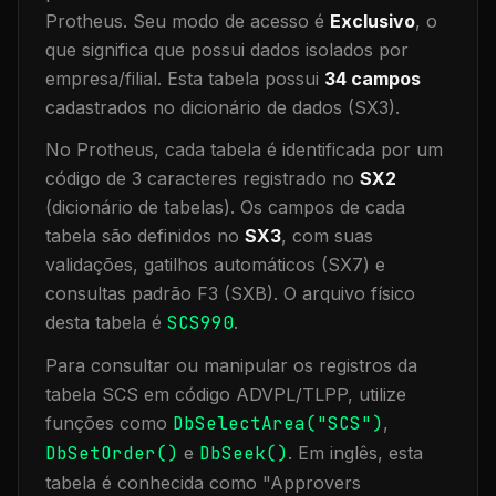
Protheus.
Seu modo de acesso é
Exclusivo
, o
que significa que
possui dados isolados por
empresa/filial
.
Esta tabela possui
34
campos
cadastrados no dicionário de dados (SX3).
No Protheus, cada tabela é identificada por um
código de 3 caracteres registrado no
SX2
(dicionário de tabelas). Os campos de cada
tabela são definidos no
SX3
, com suas
validações, gatilhos automáticos (SX7) e
consultas padrão F3 (SXB).
O arquivo físico
desta tabela é
SCS990
.
Para consultar ou manipular os registros da
tabela
SCS
em código ADVPL/TLPP, utilize
funções como
DbSelectArea("
SCS
")
,
DbSetOrder()
e
DbSeek()
.
Em inglês, esta
tabela é conhecida como "
Approvers