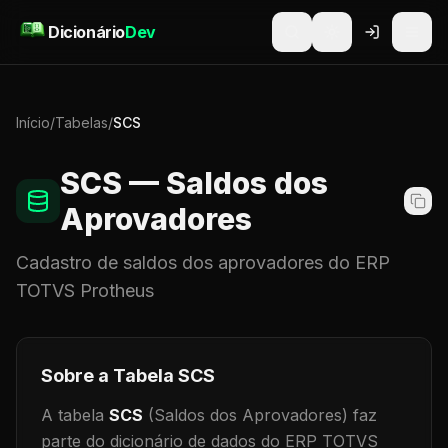
Pular para o conteúdo
Dicionário
Dev
Início
/
Tabelas
/
SCS
SCS
— Saldos dos
Aprovadores
Cadastro de
saldos dos aprovadores
do ERP
TOTVS Protheus
Sobre a Tabela
SCS
A tabela
SCS
(Saldos dos Aprovadores)
faz
parte do dicionário de dados do ERP TOTVS