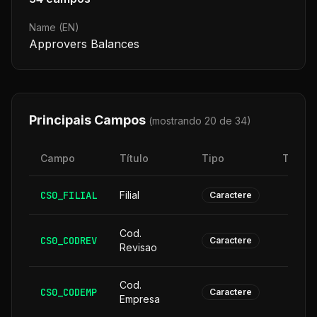
Name (EN)
Approvers Balances
Principais Campos
(mostrando 20 de
34
)
Campo
Título
Tipo
Taman
CS0_FILIAL
Filial
Caractere
Cod.
CS0_CODREV
Caractere
Revisao
Cod.
CS0_CODEMP
Caractere
Empresa