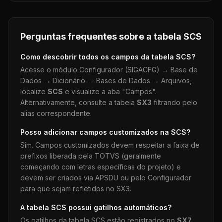
Perguntas frequentes sobre a tabela
SCS
Como descobrir todos os campos da tabela
SCS
?
Acesse o módulo Configurador (SIGACFG) → Base de
Dados → Dicionário → Bases de Dados → Arquivos,
localize
SCS
e visualize a aba "Campos".
Alternativamente, consulte a tabela
SX3
filtrando pelo
alias correspondente.
Posso adicionar campos customizados na
SCS
?
Sim. Campos customizados devem respeitar a faixa de
prefixos liberada pela TOTVS (geralmente
começando com letras específicas do projeto) e
devem ser criados via APSDU ou pelo Configurador
para que sejam refletidos no SX3.
A tabela
SCS
possui gatilhos automáticos?
Os gatilhos da tabela
SCS
estão registrados no
SX7
.