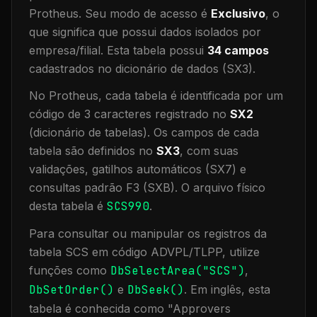
Protheus.
Seu modo de acesso é
Exclusivo
, o
que significa que
possui dados isolados por
empresa/filial
.
Esta tabela possui
34
campos
cadastrados no dicionário de dados (SX3).
No Protheus, cada tabela é identificada por um
código de 3 caracteres registrado no
SX2
(dicionário de tabelas). Os campos de cada
tabela são definidos no
SX3
, com suas
validações, gatilhos automáticos (SX7) e
consultas padrão F3 (SXB).
O arquivo físico
desta tabela é
SCS990
.
Para consultar ou manipular os registros da
tabela
SCS
em código ADVPL/TLPP, utilize
funções como
DbSelectArea("
SCS
")
,
DbSetOrder()
e
DbSeek()
.
Em inglês, esta
tabela é conhecida como "
Approvers