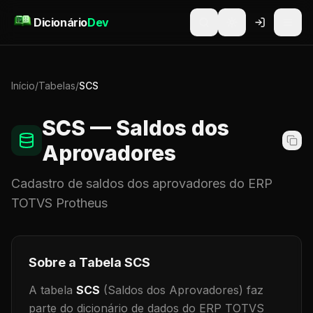
Pular para o conteúdo
Dicionário
Dev
Início
/
Tabelas
/
SCS
SCS
— Saldos dos
Aprovadores
Cadastro de
saldos dos aprovadores
do ERP
TOTVS Protheus
Sobre a Tabela
SCS
A tabela
SCS
(Saldos dos Aprovadores)
faz
parte do dicionário de dados do ERP TOTVS