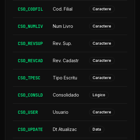
CS0_CODFIL
Cod. Filial
Caractere
CS0_NUMLIV
Num Livro
Caractere
CS0_REVSUP
Rev. Sup.
Caractere
CS0_REVCAD
Rev. Cadastr
Caractere
CS0_TPESC
Tipo Escritu
Caractere
CS0_CONSLD
Consolidado
Lógico
CS0_USER
Usuario
Caractere
CS0_UPDATE
Dt Atualizac
Data