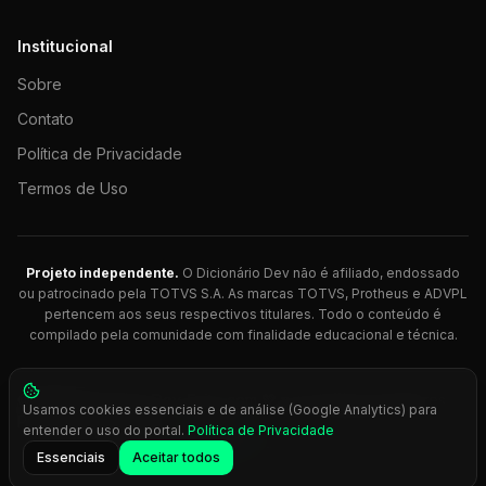
Institucional
Sobre
Contato
Política de Privacidade
Termos de Uso
Projeto independente.
O Dicionário Dev não é afiliado, endossado
ou patrocinado pela TOTVS S.A. As marcas TOTVS, Protheus e ADVPL
pertencem aos seus respectivos titulares. Todo o conteúdo é
compilado pela comunidade com finalidade educacional e técnica.
© 2026 Dicionário Dev. Feito com 💚 para desenvolvedores
Usamos cookies essenciais e de análise (Google Analytics) para
Protheus.
entender o uso do portal.
Política de Privacidade
Press
Ctrl+K
para busca rápida
Essenciais
Aceitar todos