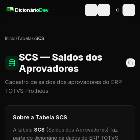
Pular para o conteúdo
Dicionário
Dev
Início
/
Tabelas
/
SCS
SCS
— Saldos dos
Aprovadores
Cadastro de
saldos dos aprovadores
do ERP
TOTVS Protheus
Sobre a Tabela
SCS
A tabela
SCS
(Saldos dos Aprovadores)
faz
parte do dicionário de dados do ERP TOTVS