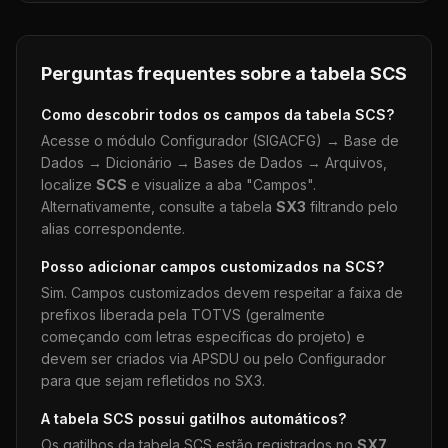
Perguntas frequentes sobre a tabela
SCS
Como descobrir todos os campos da tabela
SCS
?
Acesse o módulo Configurador (SIGACFG) → Base de
Dados → Dicionário → Bases de Dados → Arquivos,
localize
SCS
e visualize a aba "Campos".
Alternativamente, consulte a tabela
SX3
filtrando pelo
alias correspondente.
Posso adicionar campos customizados na
SCS
?
Sim. Campos customizados devem respeitar a faixa de
prefixos liberada pela TOTVS (geralmente
começando com letras específicas do projeto) e
devem ser criados via APSDU ou pelo Configurador
para que sejam refletidos no SX3.
A tabela
SCS
possui gatilhos automáticos?
Os gatilhos da tabela
SCS
estão registrados no
SX7
.