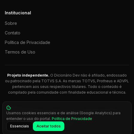
Institucional
Sobre
Contato
Política de Privacidade
Termos de Uso
Projeto independente.
O Dicionário Dev não é afiliado, endossado
ou patrocinado pela TOTVS S.A. As marcas TOTVS, Protheus e ADVPL
pertencem aos seus respectivos titulares. Todo o conteúdo é
compilado pela comunidade com finalidade educacional e técnica.
© 2026 Dicionário Dev. Feito com 💚 para desenvolvedores
Usamos cookies essenciais e de análise (Google Analytics) para
Protheus.
entender o uso do portal.
Política de Privacidade
Press
Ctrl+K
para busca rápida
Essenciais
Aceitar todos