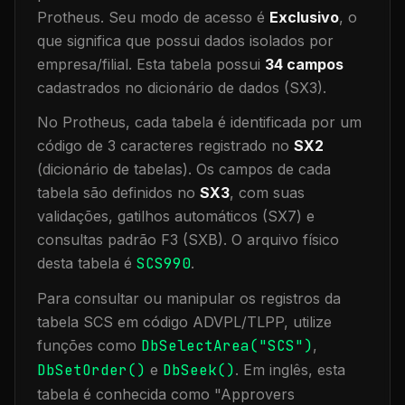
Protheus.
Seu modo de acesso é
Exclusivo
, o
que significa que
possui dados isolados por
empresa/filial
.
Esta tabela possui
34
campos
cadastrados no dicionário de dados (SX3).
No Protheus, cada tabela é identificada por um
código de 3 caracteres registrado no
SX2
(dicionário de tabelas). Os campos de cada
tabela são definidos no
SX3
, com suas
validações, gatilhos automáticos (SX7) e
consultas padrão F3 (SXB).
O arquivo físico
desta tabela é
SCS990
.
Para consultar ou manipular os registros da
tabela
SCS
em código ADVPL/TLPP, utilize
funções como
DbSelectArea("
SCS
")
,
DbSetOrder()
e
DbSeek()
.
Em inglês, esta
tabela é conhecida como "
Approvers