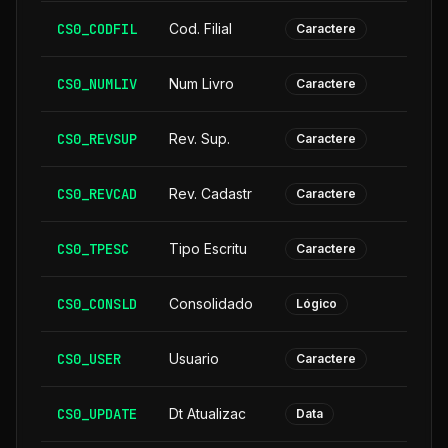
CS0_CODFIL
Cod. Filial
Caractere
CS0_NUMLIV
Num Livro
Caractere
CS0_REVSUP
Rev. Sup.
Caractere
CS0_REVCAD
Rev. Cadastr
Caractere
CS0_TPESC
Tipo Escritu
Caractere
CS0_CONSLD
Consolidado
Lógico
CS0_USER
Usuario
Caractere
CS0_UPDATE
Dt Atualizac
Data