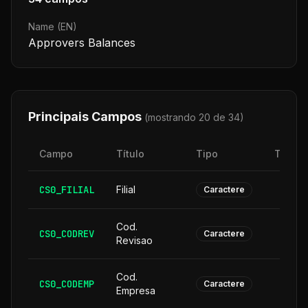
Name (EN)
Approvers Balances
Principais Campos
(mostrando 20 de
34
)
Campo
Título
Tipo
Taman
CS0_FILIAL
Filial
Caractere
Cod.
CS0_CODREV
Caractere
Revisao
Cod.
CS0_CODEMP
Caractere
Empresa