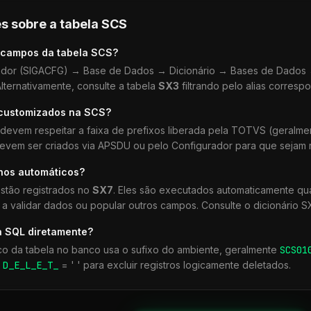
s sobre a tabela
SCS
 campos da tabela
SCS
?
dor (SIGACFG) → Base de Dados → Dicionário → Bases de Dados →
lternativamente, consulte a tabela
SX3
filtrando pelo alias corresp
 customizados na
SCS
?
devem respeitar a faixa de prefixos liberada pela TOTVS (geralm
devem ser criados via APSDU ou pelo Configurador para que sejam r
lhos automáticos?
stão registrados no
SX7
. Eles são executados automaticamente q
a validar dados ou popular outros campos. Consulte o dicionário S
a SQL diretamente?
co da tabela no banco usa o sufixo do ambiente, geralmente
SCS
01
r
D_E_L_E_T_
= ' ' para excluir registros logicamente deletados.