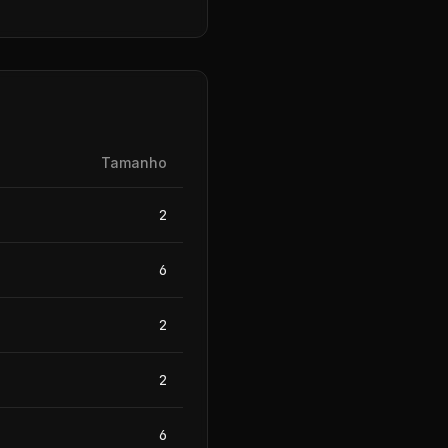
Tamanho
2
6
2
2
6