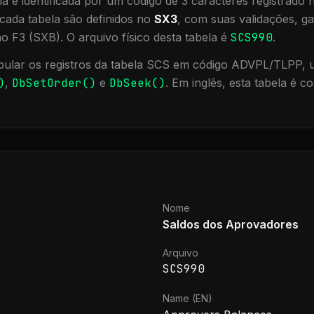
a é identificada por um código de 3 caracteres registrado
cada tabela são definidos no
SX3
, com suas validações, ga
ão F3 (SXB).
O arquivo físico desta tabela é
SCS990
.
ular os registros da tabela
SCS
em código ADVPL/TLPP, ut
)
,
DbSetOrder()
e
DbSeek()
.
Em inglês, esta tabela é 
Nome
Saldos dos Aprovadores
Arquivo
SCS990
Name (EN)