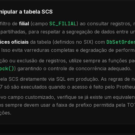
nipular a tabela
SCS
iltro de
filial
(campo
SC_FILIAL
) ao consultar registros
rtilhadas, para respeitar a segregação de dados entre un
ices oficiais
da tabela (definidos no SIX) com
DbSetOrde
. Isso evita varreduras completas e degradação de perform
ação ou exclusão de registros, utilize sempre as funções 
ock()
) garantindo o controle de concorrência adequado.
bela
SCS
diretamente via SQL em produção. As regras de ne
7 só são executados quando o acesso é feito pelo Protheu
vo campo customizado, verifique se já existe um equivalen
 sempre devem usar a faixa de prefixo permitida pela TO
ções.