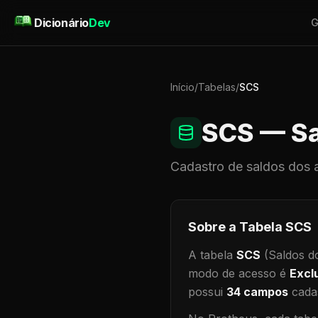
Pular para o conteúdo
Dicionário
Dev
G
Início
/
Tabelas
/
SCS
SCS
— Sa
Cadastro de
saldos dos 
Sobre a Tabela
SCS
A tabela
SCS
(Saldos d
modo de acesso é
Excl
possui
34
campos
cadas