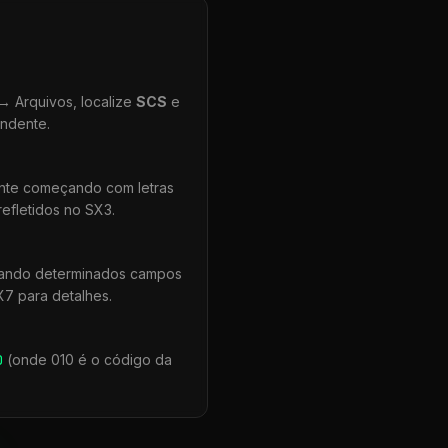
 Arquivos, localize
SCS
e
ondente.
ente começando com letras
efletidos no SX3.
uando determinados campos
X7 para detalhes.
0
(onde 010 é o código da