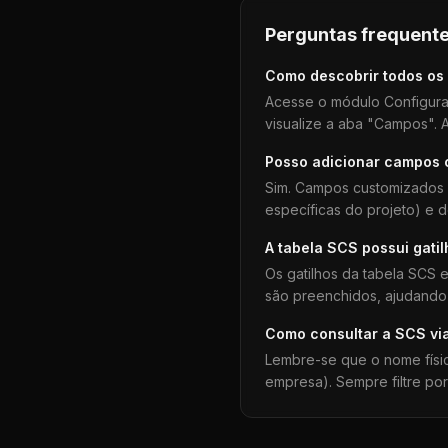
Perguntas frequente
Como descobrir todos os
Acesse o módulo Configura
visualize a aba "Campos". A
Posso adicionar campos
Sim. Campos customizados 
específicas do projeto) e 
A tabela
SCS
possui gati
Os gatilhos da tabela
SCS
e
são preenchidos, ajudando 
Como consultar a
SCS
vi
Lembre-se que o nome físi
empresa). Sempre filtre po