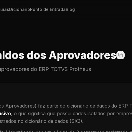
uias
Dicionário
Ponto de Entrada
Blog
ldos dos Aprovadores
aprovadores
do ERP TOTVS Protheus
os Aprovadores)
faz parte do dicionário de dados do ERP
usivo
, o que significa que
possui dados isolados por empresa
trados no dicionário de dados (SX3).