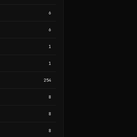
6
6
1
1
254
8
8
8