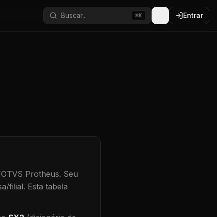
Buscar...
Entrar
⌘K
 TOTVS Protheus.
Seu
/filial
.
Esta tabela