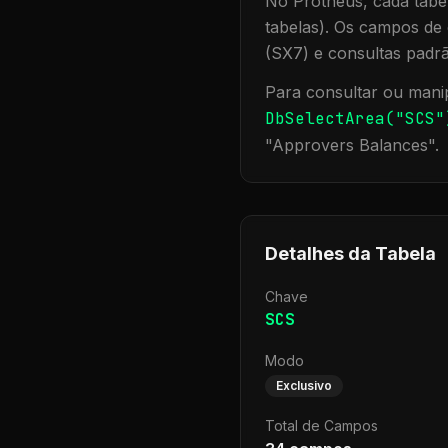
No Protheus, cada tabel
tabelas). Os campos de 
(SX7) e consultas padr
Para consultar ou manip
DbSelectArea("
SCS
"
"
Approvers Balances
".
Detalhes da Tabela
Chave
SCS
Modo
Exclusivo
Total de Campos