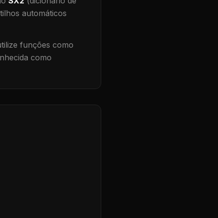
 no
SX2
(dicionário de
tilhos automáticos
ilize funções como
conhecida como