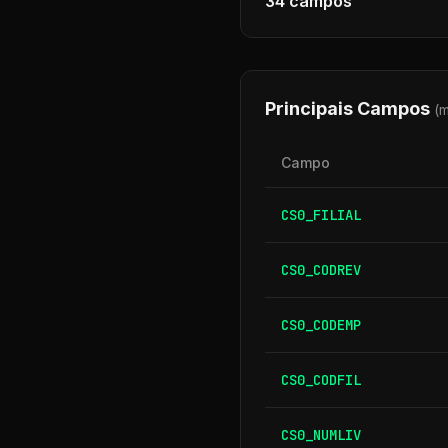
34
campos
Principais Campos
(
Campo
CS0_FILIAL
CS0_CODREV
CS0_CODEMP
CS0_CODFIL
CS0_NUMLIV