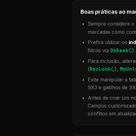
Boas práticas ao ma
Sempre considere o f
marcadas como compa
Prefira utilizar os
índ
filtros via
DbSeek()
Para inclusão, alter
(
RecLock()
,
MsUnl
Evite manipular a ta
SX3 e gatilhos de SX
Antes de criar um no
Campos customizados
conflitos em atualiza