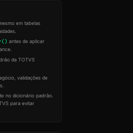
, mesmo em tabelas
idades.
r()
antes de aplicar
ance.
padrão da TOTVS
gócio, validações de
s.
te no dicionário padrão.
TVS para evitar