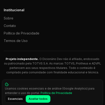
Institucional
Sobre
Contato
Política de Privacidade
Termos de Uso
Projeto independente.
O Dicionário Dev não é afiliado, endossado
ou patrocinado pela TOTVS S.A. As marcas TOTVS, Protheus e ADVPL
pertencem aos seus respectivos titulares. Todo o conteúdo é
compilado pela comunidade com finalidade educacional e técnica.
© 2026 Dicionário Dev. Feito com 💚 para desenvolvedores
Usamos cookies essenciais e de análise (Google Analytics) para
Protheus.
entender o uso do portal.
Política de Privacidade
Press
Ctrl+K
para busca rápida
Essenciais
Aceitar todos