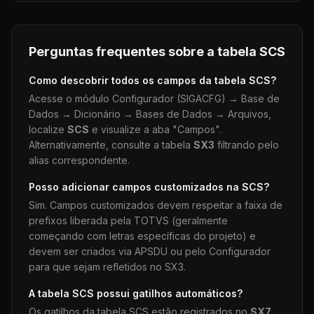
Perguntas frequentes sobre a tabela
SCS
Como descobrir todos os campos da tabela
SCS
?
Acesse o módulo Configurador (SIGACFG) → Base de
Dados → Dicionário → Bases de Dados → Arquivos,
localize
SCS
e visualize a aba "Campos".
Alternativamente, consulte a tabela
SX3
filtrando pelo
alias correspondente.
Posso adicionar campos customizados na
SCS
?
Sim. Campos customizados devem respeitar a faixa de
prefixos liberada pela TOTVS (geralmente
começando com letras específicas do projeto) e
devem ser criados via APSDU ou pelo Configurador
para que sejam refletidos no SX3.
A tabela
SCS
possui gatilhos automáticos?
Os gatilhos da tabela
SCS
estão registrados no
SX7
.