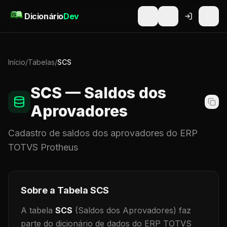
Pular para o conteúdo
Dicionário
Dev
Início
/
Tabelas
/
SCS
SCS
— Saldos dos
Aprovadores
Cadastro de
saldos dos aprovadores
do ERP
TOTVS Protheus
Sobre a Tabela
SCS
A tabela
SCS
(Saldos dos Aprovadores)
faz
parte do dicionário de dados do ERP TOTVS