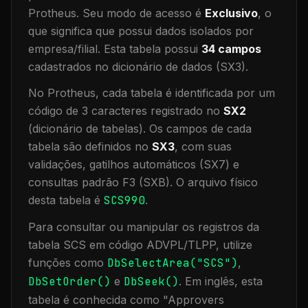
Protheus.
Seu modo de acesso é
Exclusivo
, o
que significa que
possui dados isolados por
empresa/filial
.
Esta tabela possui
34
campos
cadastrados no dicionário de dados (SX3).
No Protheus, cada tabela é identificada por um
código de 3 caracteres registrado no
SX2
(dicionário de tabelas). Os campos de cada
tabela são definidos no
SX3
, com suas
validações, gatilhos automáticos (SX7) e
consultas padrão F3 (SXB).
O arquivo físico
desta tabela é
SCS990
.
Para consultar ou manipular os registros da
tabela
SCS
em código ADVPL/TLPP, utilize
funções como
DbSelectArea("
SCS
")
,
DbSetOrder()
e
DbSeek()
.
Em inglês, esta
tabela é conhecida como "
Approvers