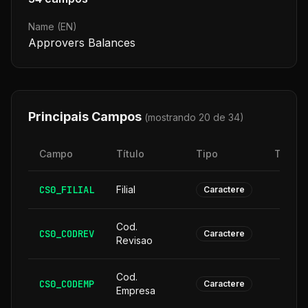
Name (EN)
Approvers Balances
Principais Campos
(mostrando 20 de
34
)
Campo
Título
Tipo
Taman
CS0_FILIAL
Filial
Caractere
Cod.
CS0_CODREV
Caractere
Revisao
Cod.
CS0_CODEMP
Caractere
Empresa