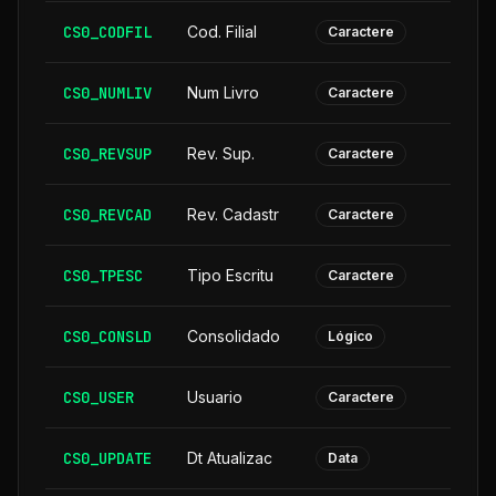
CS0_CODFIL
Cod. Filial
Caractere
CS0_NUMLIV
Num Livro
Caractere
CS0_REVSUP
Rev. Sup.
Caractere
CS0_REVCAD
Rev. Cadastr
Caractere
CS0_TPESC
Tipo Escritu
Caractere
CS0_CONSLD
Consolidado
Lógico
CS0_USER
Usuario
Caractere
CS0_UPDATE
Dt Atualizac
Data