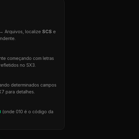
 Arquivos, localize
SCS
e
ondente.
ente começando com letras
efletidos no SX3.
uando determinados campos
X7 para detalhes.
0
(onde 010 é o código da