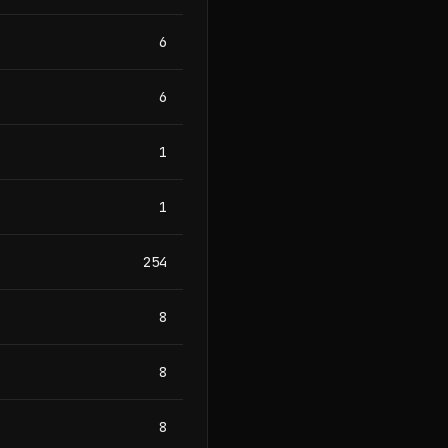
6
6
1
1
254
8
8
8