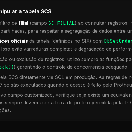
nipular a tabela
SCS
iltro de
filial
(campo
SC_FILIAL
) ao consultar registros
rtilhadas, para respeitar a segregação de dados entre un
ices oficiais
da tabela (definidos no SIX) com
DbSetOrde
. Isso evita varreduras completas e degradação de perform
ação ou exclusão de registros, utilize sempre as funções 
ock()
) garantindo o controle de concorrência adequado.
bela
SCS
diretamente via SQL em produção. As regras de ne
7 só são executados quando o acesso é feito pelo Protheu
vo campo customizado, verifique se já existe um equivalen
 sempre devem usar a faixa de prefixo permitida pela TO
ções.