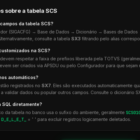
s sobre a tabela
SCS
 campos da tabela
SCS
?
dor (SIGACFG) → Base de Dados → Dicionário → Bases de Dados →
lternativamente, consulte a tabela
SX3
filtrando pelo alias corresp
 customizados na
SCS
?
devem respeitar a faixa de prefixos liberada pela TOTVS (geralm
devem ser criados via APSDU ou pelo Configurador para que sejam r
lhos automáticos?
stão registrados no
SX7
. Eles são executados automaticamente q
a validar dados ou popular outros campos. Consulte o dicionário S
a SQL diretamente?
co da tabela no banco usa o sufixo do ambiente, geralmente
SCS
01
r
D_E_L_E_T_
= ' ' para excluir registros logicamente deletados.