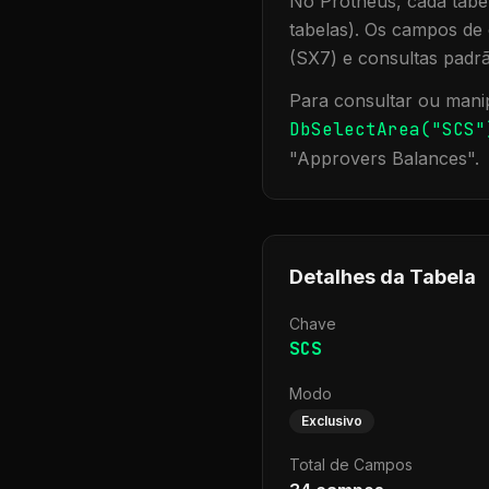
No Protheus, cada tabel
tabelas). Os campos de 
(SX7) e consultas padr
Para consultar ou manip
DbSelectArea("
SCS
"
"
Approvers Balances
".
Detalhes da Tabela
Chave
SCS
Modo
Exclusivo
Total de Campos