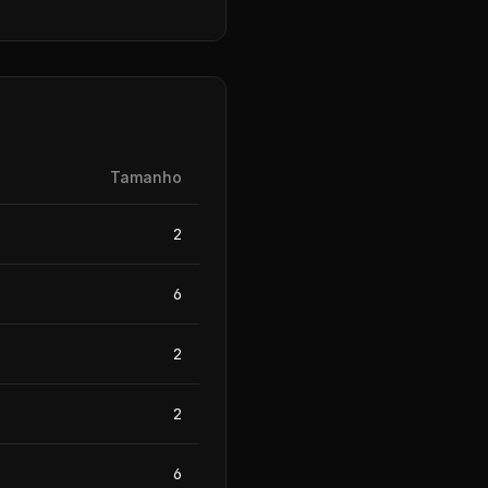
Tamanho
2
6
2
2
6