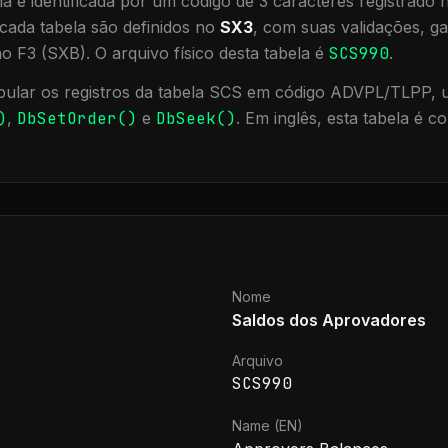
a é identificada por um código de 3 caracteres registrado
cada tabela são definidos no
SX3
, com suas validações, ga
ão F3 (SXB).
O arquivo físico desta tabela é
SCS990
.
ular os registros da tabela
SCS
em código ADVPL/TLPP, ut
)
,
DbSetOrder()
e
DbSeek()
.
Em inglês, esta tabela é 
Nome
Saldos dos Aprovadores
Arquivo
SCS990
Name (EN)