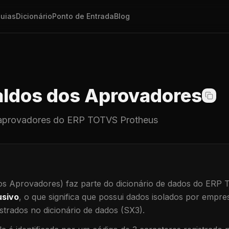
uias
Dicionário
Ponto de Entrada
Blog
ldos dos Aprovadores
aprovadores
do ERP TOTVS Protheus
os Aprovadores)
faz parte do dicionário de dados do ERP
usivo
, o que significa que
possui dados isolados por empresa
trados no dicionário de dados (SX3).