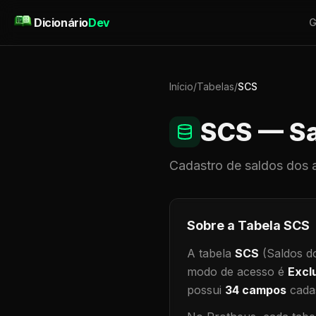
Pular para o conteúdo
Dicionário
Dev
G
Início
/
Tabelas
/
SCS
SCS
— Sa
Cadastro de
saldos dos 
Sobre a Tabela
SCS
A tabela
SCS
(Saldos d
modo de acesso é
Excl
possui
34
campos
cadas