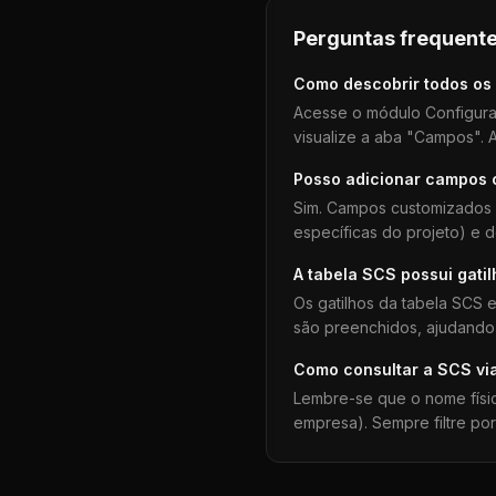
Perguntas frequente
Como descobrir todos os
Acesse o módulo Configura
visualize a aba "Campos". A
Posso adicionar campos
Sim. Campos customizados 
específicas do projeto) e 
A tabela
SCS
possui gati
Os gatilhos da tabela
SCS
e
são preenchidos, ajudando 
Como consultar a
SCS
vi
Lembre-se que o nome físi
empresa). Sempre filtre po