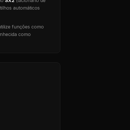
 no
SX2
(dicionário de
tilhos automáticos
ilize funções como
conhecida como