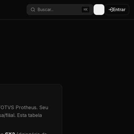
Buscar...
Entrar
⌘K
 TOTVS Protheus.
Seu
/filial
.
Esta tabela