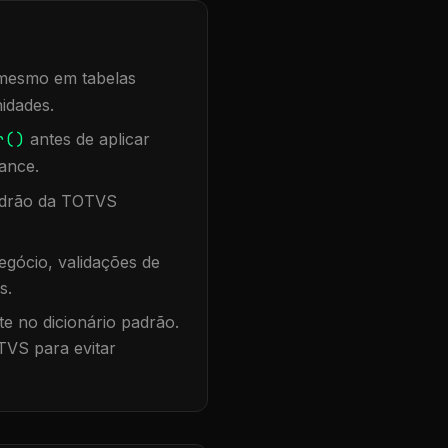
, mesmo em tabelas
idades.
r()
antes de aplicar
ance.
padrão da TOTVS
gócio, validações de
s.
te no dicionário padrão.
TVS para evitar