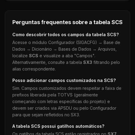
Perguntas frequentes sobre a tabela
SCS
Como descobrir todos os campos da tabela
SCS
?
Acesse o módulo Configurador (SIGACFG) → Base de
Dados → Dicionário → Bases de Dados → Arquivos,
localize
SCS
e visualize a aba "Campos".
Alternativamente, consulte a tabela
SX3
filtrando pelo
alias correspondente.
Posso adicionar campos customizados na
SCS
?
Sim. Campos customizados devem respeitar a faixa de
prefixos liberada pela TOTVS (geralmente
começando com letras específicas do projeto) e
devem ser criados via APSDU ou pelo Configurador
para que sejam refletidos no SX3.
A tabela
SCS
possui gatilhos automáticos?
Os gatilhos da tabela
SCS
estão registrados no
SX7
.