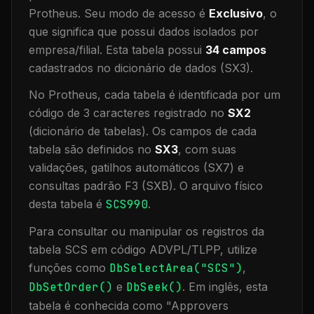
Protheus.
Seu modo de acesso é
Exclusivo
, o
que significa que
possui dados isolados por
empresa/filial
.
Esta tabela possui
34
campos
cadastrados no dicionário de dados (SX3).
No Protheus, cada tabela é identificada por um
código de 3 caracteres registrado no
SX2
(dicionário de tabelas). Os campos de cada
tabela são definidos no
SX3
, com suas
validações, gatilhos automáticos (SX7) e
consultas padrão F3 (SXB).
O arquivo físico
desta tabela é
SCS990
.
Para consultar ou manipular os registros da
tabela
SCS
em código ADVPL/TLPP, utilize
funções como
DbSelectArea("
SCS
")
,
DbSetOrder()
e
DbSeek()
.
Em inglês, esta
tabela é conhecida como "
Approvers