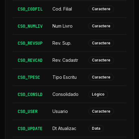
CS0_CODFIL
Cod. Filial
Caractere
CS0_NUMLIV
Num Livro
Caractere
CS0_REVSUP
Rev. Sup.
Caractere
CS0_REVCAD
Rev. Cadastr
Caractere
CS0_TPESC
Tipo Escritu
Caractere
CS0_CONSLD
Consolidado
Lógico
CS0_USER
Usuario
Caractere
CS0_UPDATE
Dt Atualizac
Data