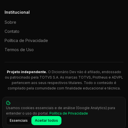
Institucional
Sobre
Contato
Política de Privacidade
Termos de Uso
Projeto independente.
O Dicionário Dev não é afiliado, endossado
ou patrocinado pela TOTVS S.A. As marcas TOTVS, Protheus e ADVPL
pertencem aos seus respectivos titulares. Todo o conteúdo é
compilado pela comunidade com finalidade educacional e técnica.
© 2026 Dicionário Dev. Feito com 💚 para desenvolvedores
Usamos cookies essenciais e de análise (Google Analytics) para
Protheus.
entender o uso do portal.
Política de Privacidade
Press
Ctrl+K
para busca rápida
Essenciais
Aceitar todos