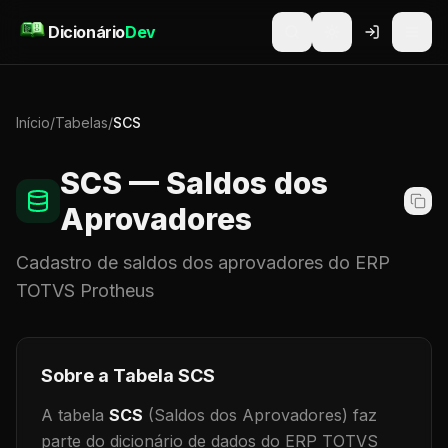
Pular para o conteúdo
Dicionário
Dev
Início
/
Tabelas
/
SCS
SCS
— Saldos dos
Aprovadores
Cadastro de
saldos dos aprovadores
do ERP
TOTVS Protheus
Sobre a Tabela
SCS
A tabela
SCS
(Saldos dos Aprovadores)
faz
parte do dicionário de dados do ERP TOTVS