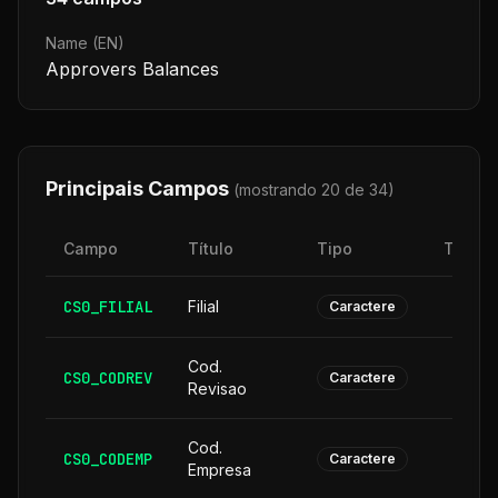
Name (EN)
Approvers Balances
Principais Campos
(mostrando 20 de
34
)
Campo
Título
Tipo
Taman
CS0_FILIAL
Filial
Caractere
Cod.
CS0_CODREV
Caractere
Revisao
Cod.
CS0_CODEMP
Caractere
Empresa