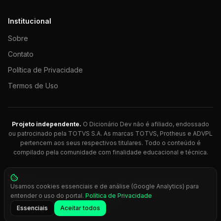
Institucional
Sobre
Contato
Política de Privacidade
Termos de Uso
Projeto independente.
O Dicionário Dev não é afiliado, endossado
ou patrocinado pela TOTVS S.A. As marcas TOTVS, Protheus e ADVPL
pertencem aos seus respectivos titulares. Todo o conteúdo é
compilado pela comunidade com finalidade educacional e técnica.
© 2026 Dicionário Dev. Feito com 💚 para desenvolvedores
Usamos cookies essenciais e de análise (Google Analytics) para
Protheus.
entender o uso do portal.
Política de Privacidade
Press
Ctrl+K
para busca rápida
Essenciais
Aceitar todos