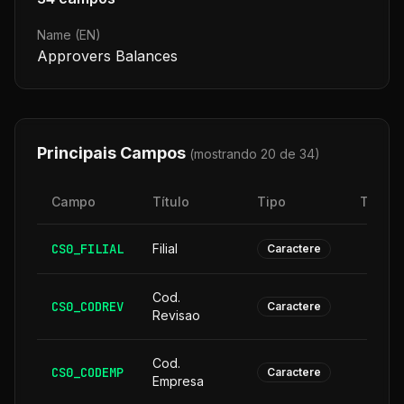
Name (EN)
Approvers Balances
Principais Campos
(mostrando 20 de
34
)
Campo
Título
Tipo
Taman
CS0_FILIAL
Filial
Caractere
Cod.
CS0_CODREV
Caractere
Revisao
Cod.
CS0_CODEMP
Caractere
Empresa