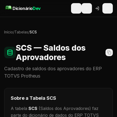
Pular para o conteúdo
Dicionário
Dev
Início
/
Tabelas
/
SCS
SCS
— Saldos dos
Aprovadores
Cadastro de
saldos dos aprovadores
do ERP
TOTVS Protheus
Sobre a Tabela
SCS
A tabela
SCS
(Saldos dos Aprovadores)
faz
parte do dicionário de dados do ERP TOTVS