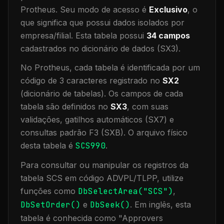
Protheus.
Seu modo de acesso é
Exclusivo
, o
que significa que
possui dados isolados por
empresa/filial
.
Esta tabela possui
34
campos
cadastrados no dicionário de dados (SX3).
No Protheus, cada tabela é identificada por um
código de 3 caracteres registrado no
SX2
(dicionário de tabelas). Os campos de cada
tabela são definidos no
SX3
, com suas
validações, gatilhos automáticos (SX7) e
consultas padrão F3 (SXB).
O arquivo físico
desta tabela é
SCS990
.
Para consultar ou manipular os registros da
tabela
SCS
em código ADVPL/TLPP, utilize
funções como
DbSelectArea("
SCS
")
,
DbSetOrder()
e
DbSeek()
.
Em inglês, esta
tabela é conhecida como "
Approvers