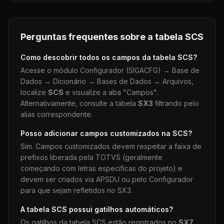
Perguntas frequentes sobre a tabela
SCS
Como descobrir todos os campos da tabela
SCS
?
Acesse o módulo Configurador (SIGACFG) → Base de
Dados → Dicionário → Bases de Dados → Arquivos,
localize
SCS
e visualize a aba "Campos".
Alternativamente, consulte a tabela
SX3
filtrando pelo
alias correspondente.
Posso adicionar campos customizados na
SCS
?
Sim. Campos customizados devem respeitar a faixa de
prefixos liberada pela TOTVS (geralmente
começando com letras específicas do projeto) e
devem ser criados via APSDU ou pelo Configurador
para que sejam refletidos no SX3.
A tabela
SCS
possui gatilhos automáticos?
Os gatilhos da tabela
SCS
estão registrados no
SX7
.