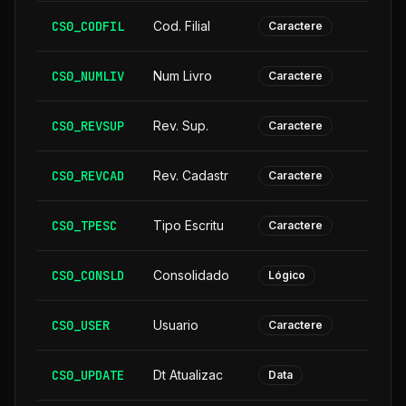
CS0_CODFIL
Cod. Filial
Caractere
CS0_NUMLIV
Num Livro
Caractere
CS0_REVSUP
Rev. Sup.
Caractere
CS0_REVCAD
Rev. Cadastr
Caractere
CS0_TPESC
Tipo Escritu
Caractere
CS0_CONSLD
Consolidado
Lógico
CS0_USER
Usuario
Caractere
CS0_UPDATE
Dt Atualizac
Data