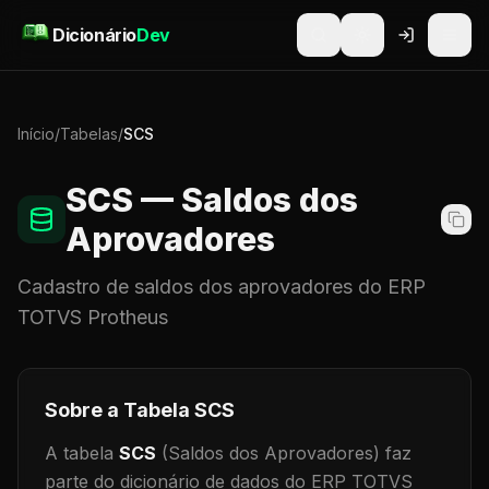
Pular para o conteúdo
Dicionário
Dev
Início
/
Tabelas
/
SCS
SCS
— Saldos dos
Aprovadores
Cadastro de
saldos dos aprovadores
do ERP
TOTVS Protheus
Sobre a Tabela
SCS
A tabela
SCS
(Saldos dos Aprovadores)
faz
parte do dicionário de dados do ERP TOTVS