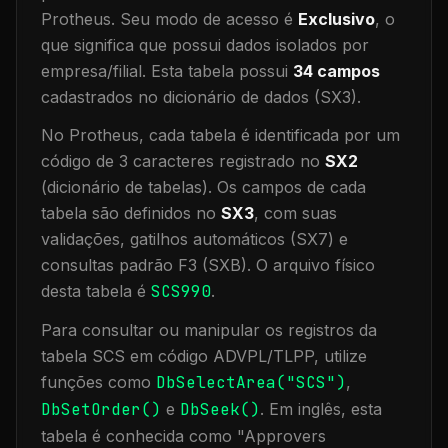
Protheus.
Seu modo de acesso é
Exclusivo
, o
que significa que
possui dados isolados por
empresa/filial
.
Esta tabela possui
34
campos
cadastrados no dicionário de dados (SX3).
No Protheus, cada tabela é identificada por um
código de 3 caracteres registrado no
SX2
(dicionário de tabelas). Os campos de cada
tabela são definidos no
SX3
, com suas
validações, gatilhos automáticos (SX7) e
consultas padrão F3 (SXB).
O arquivo físico
desta tabela é
SCS990
.
Para consultar ou manipular os registros da
tabela
SCS
em código ADVPL/TLPP, utilize
funções como
DbSelectArea("
SCS
")
,
DbSetOrder()
e
DbSeek()
.
Em inglês, esta
tabela é conhecida como "
Approvers