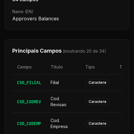
Name (EN)
Approvers Balances
Principais Campos
(mostrando 20 de
34
)
Campo
Título
Tipo
Taman
CS0_FILIAL
Filial
Caractere
Cod.
CS0_CODREV
Caractere
Revisao
Cod.
CS0_CODEMP
Caractere
Empresa