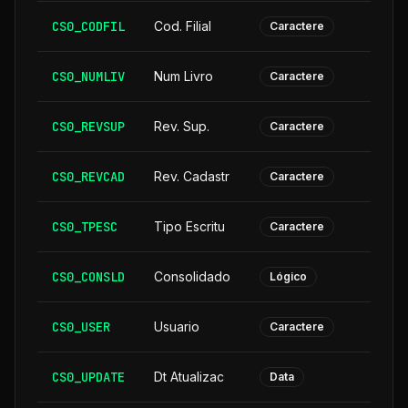
CS0_CODFIL
Cod. Filial
Caractere
CS0_NUMLIV
Num Livro
Caractere
CS0_REVSUP
Rev. Sup.
Caractere
CS0_REVCAD
Rev. Cadastr
Caractere
CS0_TPESC
Tipo Escritu
Caractere
CS0_CONSLD
Consolidado
Lógico
CS0_USER
Usuario
Caractere
CS0_UPDATE
Dt Atualizac
Data