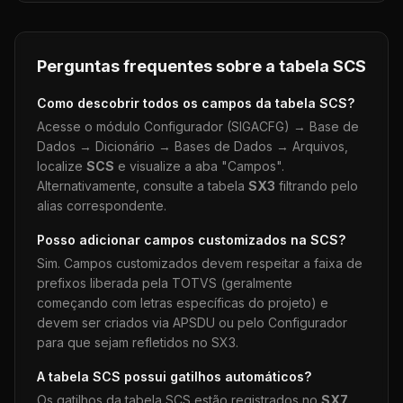
Perguntas frequentes sobre a tabela
SCS
Como descobrir todos os campos da tabela
SCS
?
Acesse o módulo Configurador (SIGACFG) → Base de
Dados → Dicionário → Bases de Dados → Arquivos,
localize
SCS
e visualize a aba "Campos".
Alternativamente, consulte a tabela
SX3
filtrando pelo
alias correspondente.
Posso adicionar campos customizados na
SCS
?
Sim. Campos customizados devem respeitar a faixa de
prefixos liberada pela TOTVS (geralmente
começando com letras específicas do projeto) e
devem ser criados via APSDU ou pelo Configurador
para que sejam refletidos no SX3.
A tabela
SCS
possui gatilhos automáticos?
Os gatilhos da tabela
SCS
estão registrados no
SX7
.