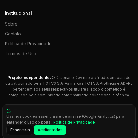
Institucional
Sobre
Contato
Política de Privacidade
Termos de Uso
Projeto independente.
O Dicionário Dev não é afiliado, endossado
ou patrocinado pela TOTVS S.A. As marcas TOTVS, Protheus e ADVPL
pertencem aos seus respectivos titulares. Todo o conteúdo é
compilado pela comunidade com finalidade educacional e técnica.
© 2026 Dicionário Dev. Feito com 💚 para desenvolvedores
Usamos cookies essenciais e de análise (Google Analytics) para
Protheus.
entender o uso do portal.
Política de Privacidade
Press
Ctrl+K
para busca rápida
Essenciais
Aceitar todos