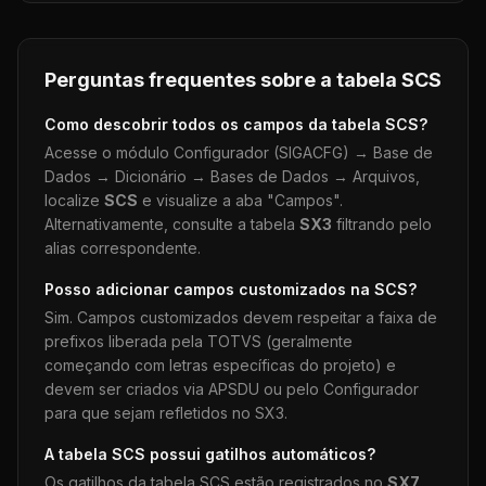
Perguntas frequentes sobre a tabela
SCS
Como descobrir todos os campos da tabela
SCS
?
Acesse o módulo Configurador (SIGACFG) → Base de
Dados → Dicionário → Bases de Dados → Arquivos,
localize
SCS
e visualize a aba "Campos".
Alternativamente, consulte a tabela
SX3
filtrando pelo
alias correspondente.
Posso adicionar campos customizados na
SCS
?
Sim. Campos customizados devem respeitar a faixa de
prefixos liberada pela TOTVS (geralmente
começando com letras específicas do projeto) e
devem ser criados via APSDU ou pelo Configurador
para que sejam refletidos no SX3.
A tabela
SCS
possui gatilhos automáticos?
Os gatilhos da tabela
SCS
estão registrados no
SX7
.