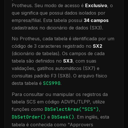
Protheus.
Seu modo de acesso é
Exclusivo
, o
que significa que
possui dados isolados por
empresa/filial
.
Esta tabela possui
34
campos
cadastrados no dicionário de dados (SX3).
No Protheus, cada tabela é identificada por um
código de 3 caracteres registrado no
SX2
(dicionário de tabelas). Os campos de cada
tabela são definidos no
SX3
, com suas
validações, gatilhos automáticos (SX7) e
consultas padrão F3 (SXB).
O arquivo físico
desta tabela é
SCS990
.
Para consultar ou manipular os registros da
tabela
SCS
em código ADVPL/TLPP, utilize
funções como
DbSelectArea("
SCS
")
,
DbSetOrder()
e
DbSeek()
.
Em inglês, esta
tabela é conhecida como "
Approvers