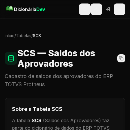
Pular para o conteúdo
Dicionário
Dev
Início
/
Tabelas
/
SCS
SCS
— Saldos dos
Aprovadores
Cadastro de
saldos dos aprovadores
do ERP
TOTVS Protheus
Sobre a Tabela
SCS
A tabela
SCS
(Saldos dos Aprovadores)
faz
parte do dicionário de dados do ERP TOTVS