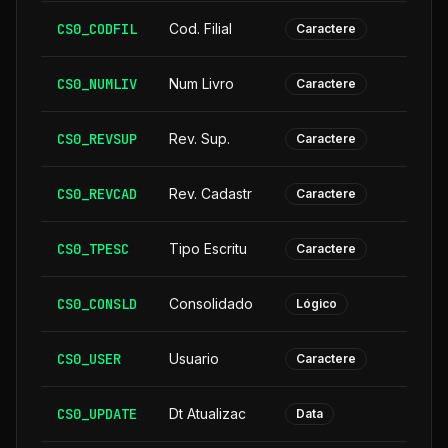
CS0_CODFIL
Cod. Filial
Caractere
CS0_NUMLIV
Num Livro
Caractere
CS0_REVSUP
Rev. Sup.
Caractere
CS0_REVCAD
Rev. Cadastr
Caractere
CS0_TPESC
Tipo Escritu
Caractere
CS0_CONSLD
Consolidado
Lógico
CS0_USER
Usuario
Caractere
CS0_UPDATE
Dt Atualizac
Data