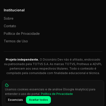
Institucional
Sobre
Contato
Política de Privacidade
Termos de Uso
Projeto independente.
O Dicionário Dev não é afiliado, endossado
ou patrocinado pela TOTVS S.A. As marcas TOTVS, Protheus e ADVPL
pertencem aos seus respectivos titulares. Todo o conteúdo é
compilado pela comunidade com finalidade educacional e técnica.
© 2026 Dicionário Dev. Feito com 💚 para desenvolvedores
Usamos cookies essenciais e de análise (Google Analytics) para
Protheus.
entender o uso do portal.
Política de Privacidade
Press
Ctrl+K
para busca rápida
Essenciais
Aceitar todos