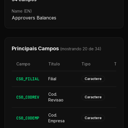
Name (EN)
Approvers Balances
Principais Campos
(mostrando 20 de
34
)
Campo
Título
Tipo
Taman
CS0_FILIAL
Filial
Caractere
Cod.
CS0_CODREV
Caractere
Revisao
Cod.
CS0_CODEMP
Caractere
Empresa