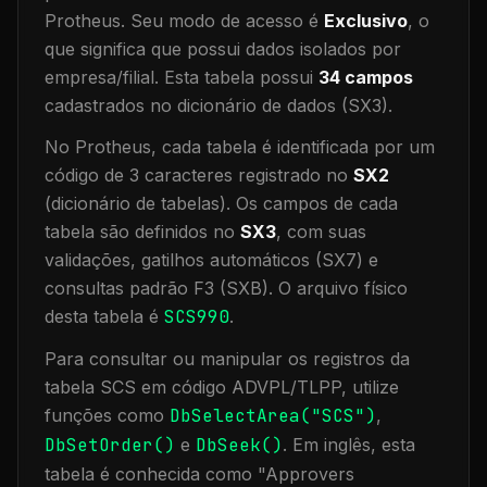
Protheus.
Seu modo de acesso é
Exclusivo
, o
que significa que
possui dados isolados por
empresa/filial
.
Esta tabela possui
34
campos
cadastrados no dicionário de dados (SX3).
No Protheus, cada tabela é identificada por um
código de 3 caracteres registrado no
SX2
(dicionário de tabelas). Os campos de cada
tabela são definidos no
SX3
, com suas
validações, gatilhos automáticos (SX7) e
consultas padrão F3 (SXB).
O arquivo físico
desta tabela é
SCS990
.
Para consultar ou manipular os registros da
tabela
SCS
em código ADVPL/TLPP, utilize
funções como
DbSelectArea("
SCS
")
,
DbSetOrder()
e
DbSeek()
.
Em inglês, esta
tabela é conhecida como "
Approvers