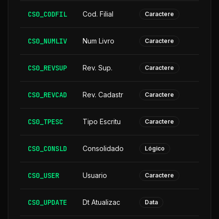
CS0_CODFIL
Cod. Filial
Caractere
CS0_NUMLIV
Num Livro
Caractere
CS0_REVSUP
Rev. Sup.
Caractere
CS0_REVCAD
Rev. Cadastr
Caractere
CS0_TPESC
Tipo Escritu
Caractere
CS0_CONSLD
Consolidado
Lógico
CS0_USER
Usuario
Caractere
CS0_UPDATE
Dt Atualizac
Data