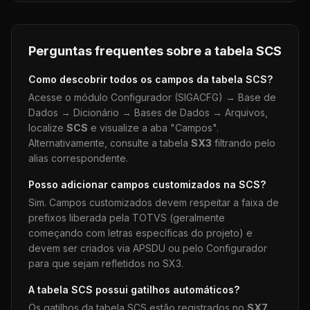
Perguntas frequentes sobre a tabela
SCS
Como descobrir todos os campos da tabela
SCS
?
Acesse o módulo Configurador (SIGACFG) → Base de
Dados → Dicionário → Bases de Dados → Arquivos,
localize
SCS
e visualize a aba "Campos".
Alternativamente, consulte a tabela
SX3
filtrando pelo
alias correspondente.
Posso adicionar campos customizados na
SCS
?
Sim. Campos customizados devem respeitar a faixa de
prefixos liberada pela TOTVS (geralmente
começando com letras específicas do projeto) e
devem ser criados via APSDU ou pelo Configurador
para que sejam refletidos no SX3.
A tabela
SCS
possui gatilhos automáticos?
Os gatilhos da tabela
SCS
estão registrados no
SX7
.