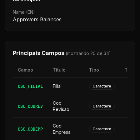
Name (EN)
Approvers Balances
Principais Campos
(mostrando 20 de
34
)
Campo
Título
Tipo
Taman
CS0_FILIAL
Filial
Caractere
Cod.
CS0_CODREV
Caractere
Revisao
Cod.
CS0_CODEMP
Caractere
Empresa