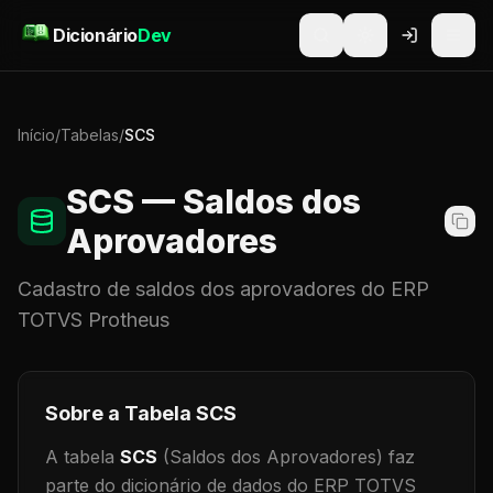
Pular para o conteúdo
Dicionário
Dev
Início
/
Tabelas
/
SCS
SCS
— Saldos dos
Aprovadores
Cadastro de
saldos dos aprovadores
do ERP
TOTVS Protheus
Sobre a Tabela
SCS
A tabela
SCS
(Saldos dos Aprovadores)
faz
parte do dicionário de dados do ERP TOTVS