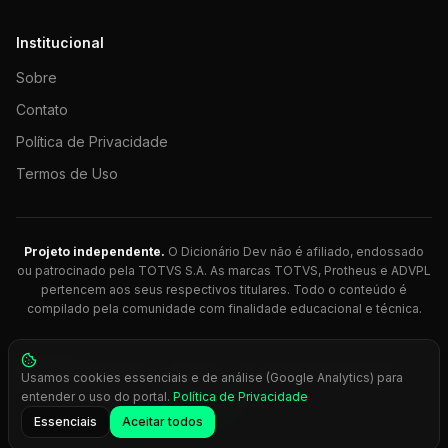
Institucional
Sobre
Contato
Política de Privacidade
Termos de Uso
Projeto independente.
O Dicionário Dev não é afiliado, endossado
ou patrocinado pela TOTVS S.A. As marcas TOTVS, Protheus e ADVPL
pertencem aos seus respectivos titulares. Todo o conteúdo é
compilado pela comunidade com finalidade educacional e técnica.
© 2026 Dicionário Dev. Feito com 💚 para desenvolvedores
Usamos cookies essenciais e de análise (Google Analytics) para
Protheus.
entender o uso do portal.
Política de Privacidade
Press
Ctrl+K
para busca rápida
Essenciais
Aceitar todos