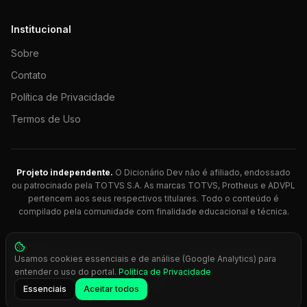
Institucional
Sobre
Contato
Política de Privacidade
Termos de Uso
Projeto independente.
O Dicionário Dev não é afiliado, endossado
ou patrocinado pela TOTVS S.A. As marcas TOTVS, Protheus e ADVPL
pertencem aos seus respectivos titulares. Todo o conteúdo é
compilado pela comunidade com finalidade educacional e técnica.
© 2026 Dicionário Dev. Feito com 💚 para desenvolvedores
Usamos cookies essenciais e de análise (Google Analytics) para
Protheus.
entender o uso do portal.
Política de Privacidade
Press
Ctrl+K
para busca rápida
Essenciais
Aceitar todos