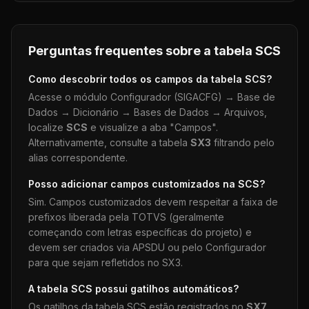
Perguntas frequentes sobre a tabela
SCS
Como descobrir todos os campos da tabela
SCS
?
Acesse o módulo Configurador (SIGACFG) → Base de
Dados → Dicionário → Bases de Dados → Arquivos,
localize
SCS
e visualize a aba "Campos".
Alternativamente, consulte a tabela
SX3
filtrando pelo
alias correspondente.
Posso adicionar campos customizados na
SCS
?
Sim. Campos customizados devem respeitar a faixa de
prefixos liberada pela TOTVS (geralmente
começando com letras específicas do projeto) e
devem ser criados via APSDU ou pelo Configurador
para que sejam refletidos no SX3.
A tabela
SCS
possui gatilhos automáticos?
Os gatilhos da tabela
SCS
estão registrados no
SX7
.