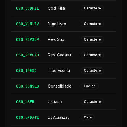
CS0_CODFIL
Cod. Filial
Caractere
CS0_NUMLIV
Num Livro
Caractere
CS0_REVSUP
Rev. Sup.
Caractere
CS0_REVCAD
Rev. Cadastr
Caractere
CS0_TPESC
Tipo Escritu
Caractere
CS0_CONSLD
Consolidado
Lógico
CS0_USER
Usuario
Caractere
CS0_UPDATE
Dt Atualizac
Data