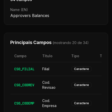
Name (EN)
Approvers Balances
Principais Campos
(mostrando 20 de
34
)
Campo
Título
Tipo
Taman
CS0_FILIAL
Filial
Caractere
Cod.
CS0_CODREV
Caractere
Revisao
Cod.
CS0_CODEMP
Caractere
Empresa