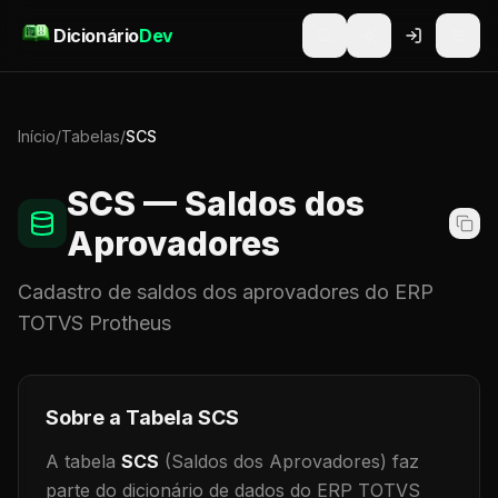
Pular para o conteúdo
Dicionário
Dev
Início
/
Tabelas
/
SCS
SCS
— Saldos dos
Aprovadores
Cadastro de
saldos dos aprovadores
do ERP
TOTVS Protheus
Sobre a Tabela
SCS
A tabela
SCS
(Saldos dos Aprovadores)
faz
parte do dicionário de dados do ERP TOTVS