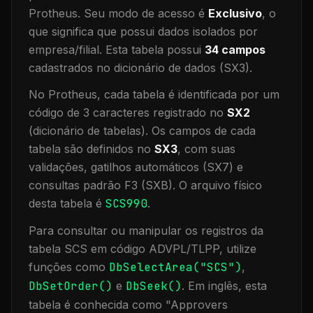
Protheus.
Seu modo de acesso é
Exclusivo
, o
que significa que
possui dados isolados por
empresa/filial
.
Esta tabela possui
34
campos
cadastrados no dicionário de dados (SX3).
No Protheus, cada tabela é identificada por um
código de 3 caracteres registrado no
SX2
(dicionário de tabelas). Os campos de cada
tabela são definidos no
SX3
, com suas
validações, gatilhos automáticos (SX7) e
consultas padrão F3 (SXB).
O arquivo físico
desta tabela é
SCS990
.
Para consultar ou manipular os registros da
tabela
SCS
em código ADVPL/TLPP, utilize
funções como
DbSelectArea("
SCS
")
,
DbSetOrder()
e
DbSeek()
.
Em inglês, esta
tabela é conhecida como "
Approvers