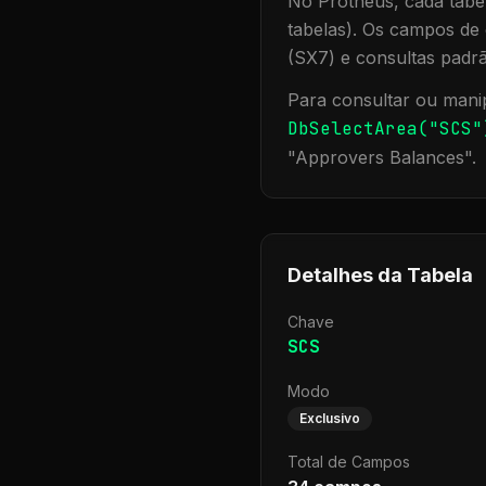
No Protheus, cada tabel
tabelas). Os campos de 
(SX7) e consultas padr
Para consultar ou manip
DbSelectArea("
SCS
"
"
Approvers Balances
".
Detalhes da Tabela
Chave
SCS
Modo
Exclusivo
Total de Campos