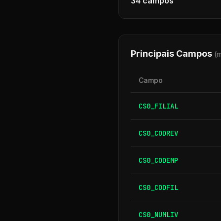
34
campos
Principais Campos
(
Campo
CS0_FILIAL
CS0_CODREV
CS0_CODEMP
CS0_CODFIL
CS0_NUMLIV