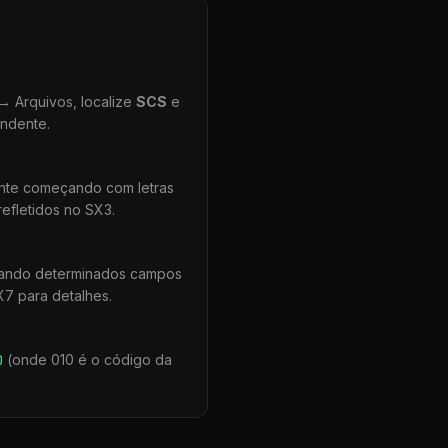
 Arquivos, localize
SCS
e
ondente.
ente começando com letras
efletidos no SX3.
uando determinados campos
X7 para detalhes.
0
(onde 010 é o código da