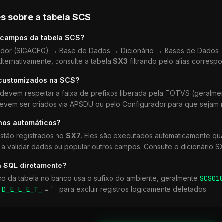
s sobre a tabela
SCS
 campos da tabela
SCS
?
dor (SIGACFG) → Base de Dados → Dicionário → Bases de Dados →
lternativamente, consulte a tabela
SX3
filtrando pelo alias corresp
 customizados na
SCS
?
devem respeitar a faixa de prefixos liberada pela TOTVS (geralm
devem ser criados via APSDU ou pelo Configurador para que sejam r
lhos automáticos?
stão registrados no
SX7
. Eles são executados automaticamente q
a validar dados ou popular outros campos. Consulte o dicionário S
a SQL diretamente?
co da tabela no banco usa o sufixo do ambiente, geralmente
SCS
01
r
D_E_L_E_T_
= ' ' para excluir registros logicamente deletados.