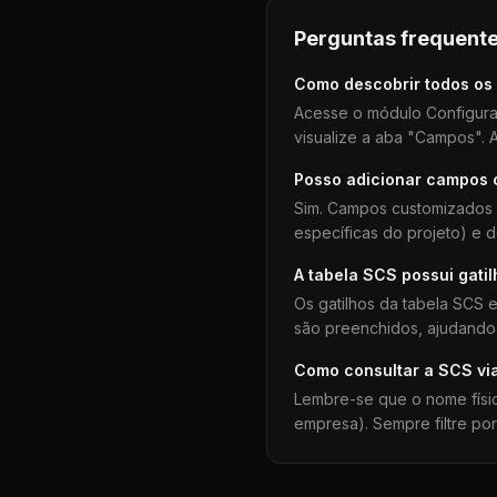
Perguntas frequente
Como descobrir todos os
Acesse o módulo Configura
visualize a aba "Campos". A
Posso adicionar campos
Sim. Campos customizados 
específicas do projeto) e 
A tabela
SCS
possui gati
Os gatilhos da tabela
SCS
e
são preenchidos, ajudando 
Como consultar a
SCS
vi
Lembre-se que o nome físi
empresa). Sempre filtre po