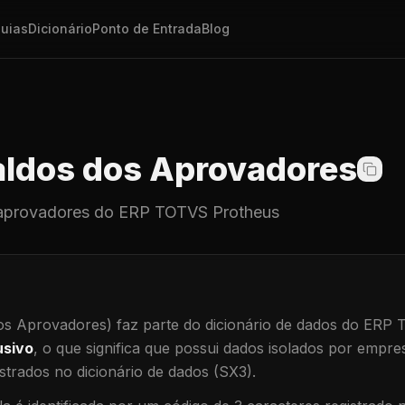
uias
Dicionário
Ponto de Entrada
Blog
ldos dos Aprovadores
aprovadores
do ERP TOTVS Protheus
os Aprovadores)
faz parte do dicionário de dados do ERP
usivo
, o que significa que
possui dados isolados por empresa
trados no dicionário de dados (SX3).