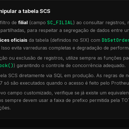
nipular a tabela
SCS
iltro de
filial
(campo
SC_FILIAL
) ao consultar registros
rtilhadas, para respeitar a segregação de dados entre un
ices oficiais
da tabela (definidos no SIX) com
DbSetOrde
. Isso evita varreduras completas e degradação de perform
ação ou exclusão de registros, utilize sempre as funções 
ock()
) garantindo o controle de concorrência adequado.
bela
SCS
diretamente via SQL em produção. As regras de ne
7 só são executados quando o acesso é feito pelo Protheu
vo campo customizado, verifique se já existe um equivalen
 sempre devem usar a faixa de prefixo permitida pela TO
ções.