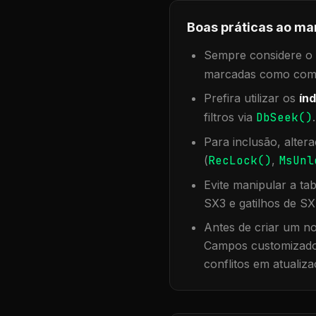
Boas práticas ao ma
Sempre considere o f
marcadas como compa
Prefira utilizar os
índ
filtros via
DbSeek()
Para inclusão, alter
(
RecLock()
,
MsUnl
Evite manipular a ta
SX3 e gatilhos de SX
Antes de criar um no
Campos customizados
conflitos em atualiza