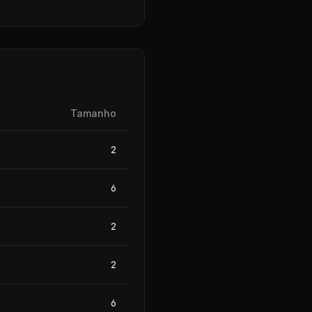
Tamanho
2
6
2
2
6