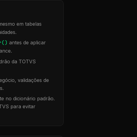
, mesmo em tabelas
idades.
r()
antes de aplicar
ance.
padrão da TOTVS
gócio, validações de
s.
te no dicionário padrão.
TVS para evitar