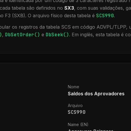
a é identificada por um código de 3 caracteres registrado
cada tabela são definidos no
SX3
, com suas validações, ga
ão F3 (SXB).
O arquivo físico desta tabela é
SCS990
.
ular os registros da tabela
SCS
em código ADVPL/TLPP, ut
)
,
DbSetOrder()
e
DbSeek()
.
Em inglês, esta tabela é 
Nome
Saldos dos Aprovadores
Arquivo
SCS990
Name (EN)