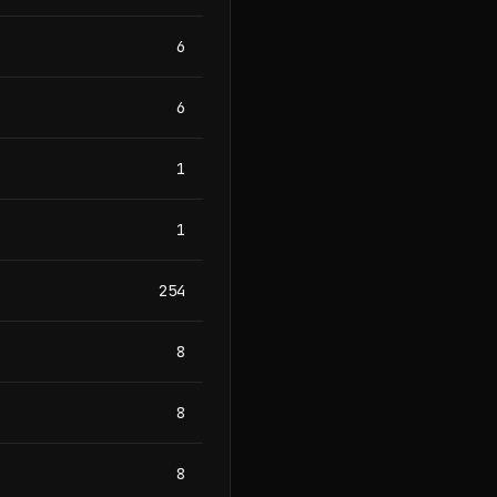
6
6
1
1
254
8
8
8