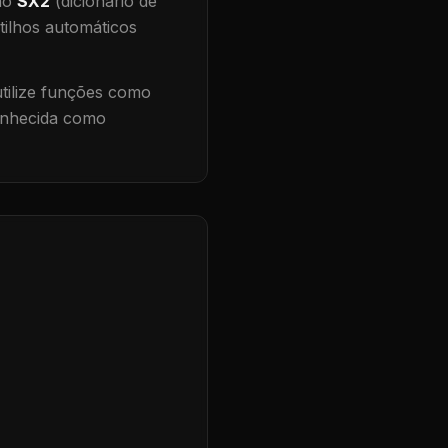
 no
SX2
(dicionário de
tilhos automáticos
ilize funções como
conhecida como