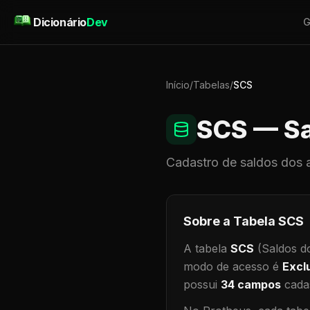
Pular para o conteúdo
Dicionário
Dev
G
Início
/
Tabelas
/
SCS
SCS
— Sa
Cadastro de
saldos dos 
Sobre a Tabela
SCS
A tabela
SCS
(Saldos d
modo de acesso é
Excl
possui
34
campos
cadas