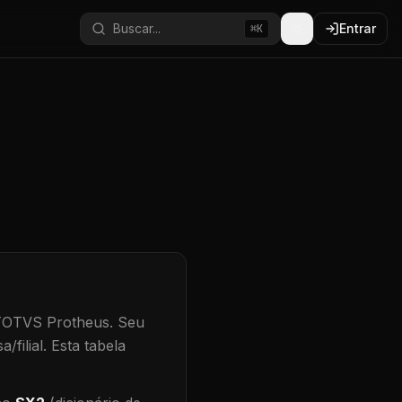
Buscar...
Entrar
⌘K
 TOTVS Protheus.
Seu
/filial
.
Esta tabela