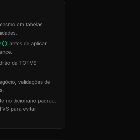
, mesmo em tabelas
idades.
r()
antes de aplicar
ance.
padrão da TOTVS
gócio, validações de
s.
te no dicionário padrão.
TVS para evitar