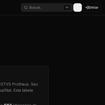
Buscar...
Entrar
⌘K
 TOTVS Protheus.
Seu
/filial
.
Esta tabela