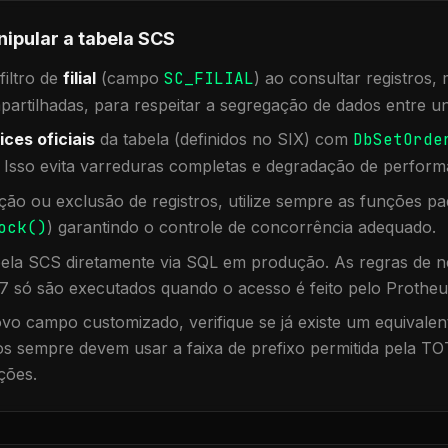
nipular a tabela
SCS
iltro de
filial
(campo
SC_FILIAL
) ao consultar registros
rtilhadas, para respeitar a segregação de dados entre un
ices oficiais
da tabela (definidos no SIX) com
DbSetOrde
. Isso evita varreduras completas e degradação de perform
ação ou exclusão de registros, utilize sempre as funções 
ock()
) garantindo o controle de concorrência adequado.
bela
SCS
diretamente via SQL em produção. As regras de ne
7 só são executados quando o acesso é feito pelo Protheu
vo campo customizado, verifique se já existe um equivalen
 sempre devem usar a faixa de prefixo permitida pela TO
ções.