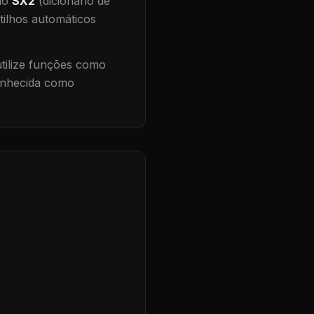
 no
SX2
(dicionário de
tilhos automáticos
ilize funções como
conhecida como