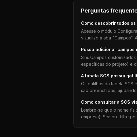
Perguntas frequente
Como descobrir todos os
Acesse o módulo Configura
visualize a aba "Campos". A
Posso adicionar campos
Sim. Campos customizados 
específicas do projeto) e 
A tabela
SCS
possui gati
Os gatilhos da tabela
SCS
e
são preenchidos, ajudando 
Como consultar a
SCS
vi
Lembre-se que o nome físi
empresa). Sempre filtre po