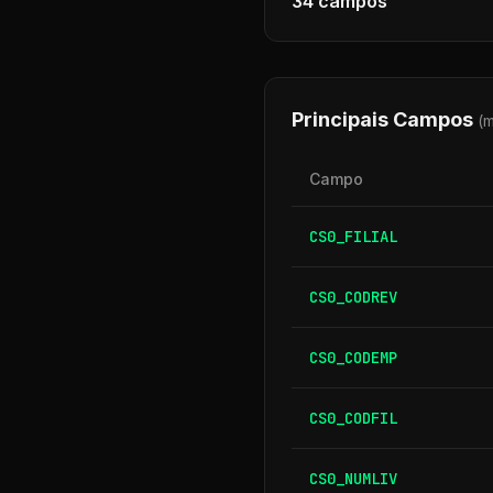
34
campos
Principais Campos
(
Campo
CS0_FILIAL
CS0_CODREV
CS0_CODEMP
CS0_CODFIL
CS0_NUMLIV