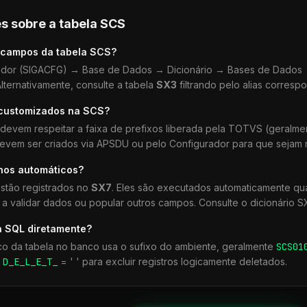
s sobre a tabela
SCS
 campos da tabela
SCS
?
dor (SIGACFG) → Base de Dados → Dicionário → Bases de Dados →
lternativamente, consulte a tabela
SX3
filtrando pelo alias corresp
 customizados na
SCS
?
devem respeitar a faixa de prefixos liberada pela TOTVS (geralm
devem ser criados via APSDU ou pelo Configurador para que sejam r
lhos automáticos?
stão registrados no
SX7
. Eles são executados automaticamente q
a validar dados ou popular outros campos. Consulte o dicionário S
a SQL diretamente?
co da tabela no banco usa o sufixo do ambiente, geralmente
SCS
01
r
D_E_L_E_T_
= ' ' para excluir registros logicamente deletados.