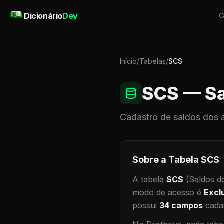
Pular para o conteúdo
Dicionário
Dev
G
Início
/
Tabelas
/
SCS
SCS
— Sa
Cadastro de
saldos dos 
Sobre a Tabela
SCS
A tabela
SCS
(Saldos d
modo de acesso é
Excl
possui
34
campos
cadas