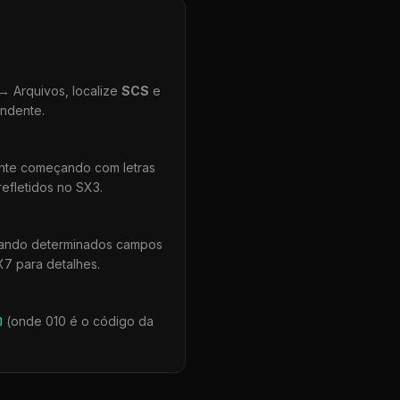
 Arquivos, localize
SCS
e
ondente.
ente começando com letras
efletidos no SX3.
uando determinados campos
X7 para detalhes.
0
(onde 010 é o código da