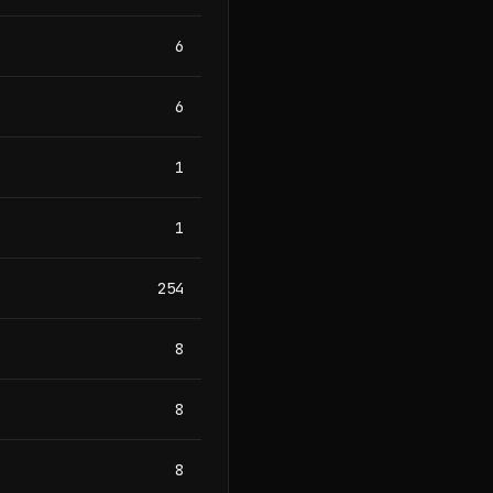
6
6
1
1
254
8
8
8