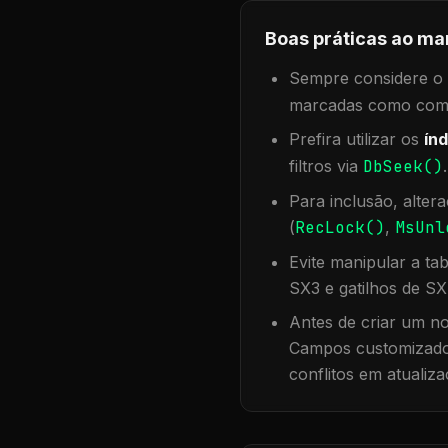
Boas práticas ao ma
Sempre considere o f
marcadas como compa
Prefira utilizar os
índ
filtros via
DbSeek()
Para inclusão, alter
(
RecLock()
,
MsUnl
Evite manipular a ta
SX3 e gatilhos de SX
Antes de criar um no
Campos customizados
conflitos em atualiza