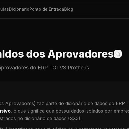
uias
Dicionário
Ponto de Entrada
Blog
ldos dos Aprovadores
aprovadores
do ERP TOTVS Protheus
os Aprovadores)
faz parte do dicionário de dados do ERP
usivo
, o que significa que
possui dados isolados por empresa
trados no dicionário de dados (SX3).