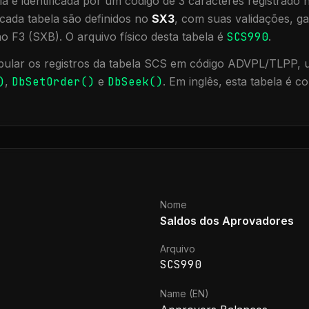
a é identificada por um código de 3 caracteres registrado
cada tabela são definidos no
SX3
, com suas validações, ga
ão F3 (SXB).
O arquivo físico desta tabela é
SCS990
.
ular os registros da tabela
SCS
em código ADVPL/TLPP, ut
)
,
DbSetOrder()
e
DbSeek()
.
Em inglês, esta tabela é 
Nome
Saldos dos Aprovadores
Arquivo
SCS990
Name (EN)