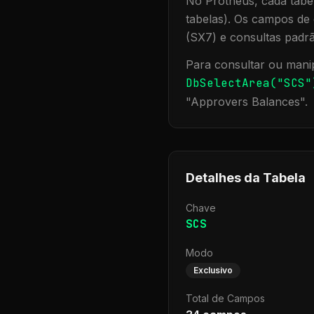
No Protheus, cada tabel
tabelas). Os campos de 
(SX7) e consultas padr
Para consultar ou manip
DbSelectArea("
SCS
"
"
Approvers Balances
".
Detalhes da Tabela
Chave
SCS
Modo
Exclusivo
Total de Campos