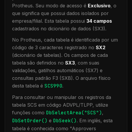
Protheus.
Seu modo de acesso é
Exclusivo
, o
que significa que
possui dados isolados por
empresa/filial
.
Esta tabela possui
34
campos
cadastrados no dicionário de dados (SX3).
No Protheus, cada tabela é identificada por um
código de 3 caracteres registrado no
SX2
(dicionário de tabelas). Os campos de cada
tabela são definidos no
SX3
, com suas
validações, gatilhos automáticos (SX7) e
consultas padrão F3 (SXB).
O arquivo físico
desta tabela é
SCS990
.
Para consultar ou manipular os registros da
tabela
SCS
em código ADVPL/TLPP, utilize
funções como
DbSelectArea("
SCS
")
,
DbSetOrder()
e
DbSeek()
.
Em inglês, esta
tabela é conhecida como "
Approvers