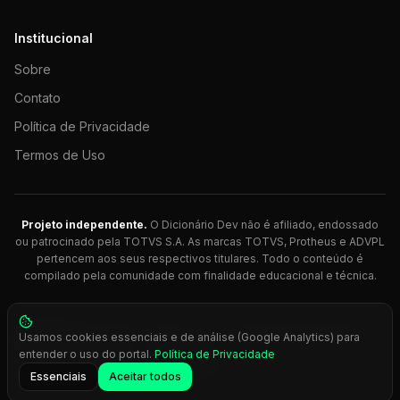
Institucional
Sobre
Contato
Política de Privacidade
Termos de Uso
Projeto independente.
O Dicionário Dev não é afiliado, endossado
ou patrocinado pela TOTVS S.A. As marcas TOTVS, Protheus e ADVPL
pertencem aos seus respectivos titulares. Todo o conteúdo é
compilado pela comunidade com finalidade educacional e técnica.
© 2026 Dicionário Dev. Feito com 💚 para desenvolvedores
Usamos cookies essenciais e de análise (Google Analytics) para
Protheus.
entender o uso do portal.
Política de Privacidade
Press
Ctrl+K
para busca rápida
Essenciais
Aceitar todos