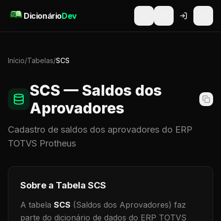
Pular para o conteúdo
Dicionário
Dev
Início
/
Tabelas
/
SCS
SCS
— Saldos dos
Aprovadores
Cadastro de
saldos dos aprovadores
do ERP
TOTVS Protheus
Sobre a Tabela
SCS
A tabela
SCS
(Saldos dos Aprovadores)
faz
parte do dicionário de dados do ERP TOTVS