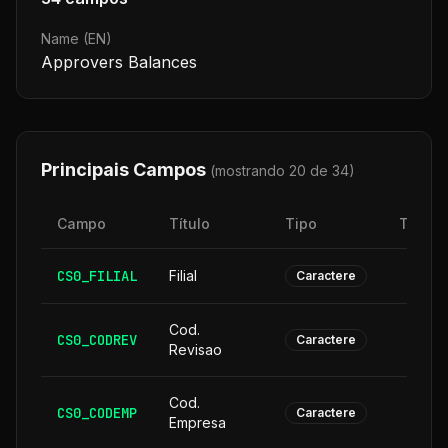
Name (EN)
Approvers Balances
Principais Campos
(mostrando 20 de
34
)
Campo
Título
Tipo
Taman
CS0_FILIAL
Filial
Caractere
Cod.
CS0_CODREV
Caractere
Revisao
Cod.
CS0_CODEMP
Caractere
Empresa