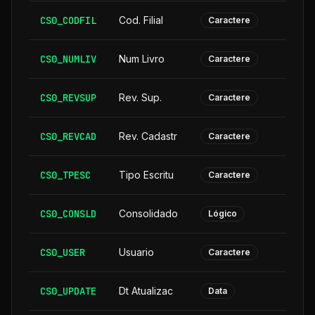
CS0_CODFIL
Cod. Filial
Caractere
CS0_NUMLIV
Num Livro
Caractere
CS0_REVSUP
Rev. Sup.
Caractere
CS0_REVCAD
Rev. Cadastr
Caractere
CS0_TPESC
Tipo Escritu
Caractere
CS0_CONSLD
Consolidado
Lógico
CS0_USER
Usuario
Caractere
CS0_UPDATE
Dt Atualizac
Data