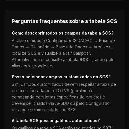
Perguntas frequentes sobre a tabela
SCS
Como descobrir todos os campos da tabela
SCS
?
Acesse o módulo Configurador (SIGACFG) → Base de
Dados → Dicionário → Bases de Dados → Arquivos,
localize
SCS
e visualize a aba "Campos".
Alternativamente, consulte a tabela
SX3
filtrando pelo
alias correspondente.
Posso adicionar campos customizados na
SCS
?
Sim. Campos customizados devem respeitar a faixa de
prefixos liberada pela TOTVS (geralmente
começando com letras específicas do projeto) e
devem ser criados via APSDU ou pelo Configurador
para que sejam refletidos no SX3.
A tabela
SCS
possui gatilhos automáticos?
Os gatilhos da tabela
SCS
estão registrados no
SX7
.