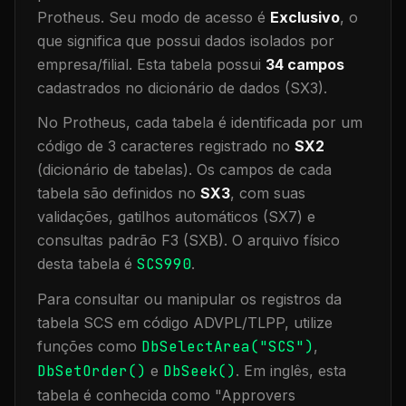
Protheus.
Seu modo de acesso é
Exclusivo
, o
que significa que
possui dados isolados por
empresa/filial
.
Esta tabela possui
34
campos
cadastrados no dicionário de dados (SX3).
No Protheus, cada tabela é identificada por um
código de 3 caracteres registrado no
SX2
(dicionário de tabelas). Os campos de cada
tabela são definidos no
SX3
, com suas
validações, gatilhos automáticos (SX7) e
consultas padrão F3 (SXB).
O arquivo físico
desta tabela é
SCS990
.
Para consultar ou manipular os registros da
tabela
SCS
em código ADVPL/TLPP, utilize
funções como
DbSelectArea("
SCS
")
,
DbSetOrder()
e
DbSeek()
.
Em inglês, esta
tabela é conhecida como "
Approvers