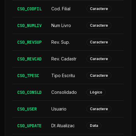
CS0_CODFIL
Cod. Filial
Caractere
CS0_NUMLIV
Num Livro
Caractere
CS0_REVSUP
Rev. Sup.
Caractere
CS0_REVCAD
Rev. Cadastr
Caractere
CS0_TPESC
Tipo Escritu
Caractere
CS0_CONSLD
Consolidado
Lógico
CS0_USER
Usuario
Caractere
CS0_UPDATE
Dt Atualizac
Data