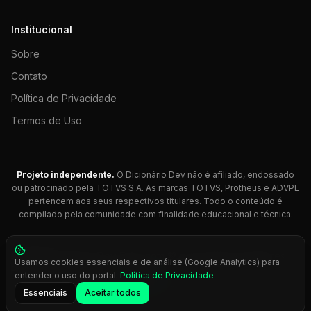
Institucional
Sobre
Contato
Política de Privacidade
Termos de Uso
Projeto independente.
O Dicionário Dev não é afiliado, endossado
ou patrocinado pela TOTVS S.A. As marcas TOTVS, Protheus e ADVPL
pertencem aos seus respectivos titulares. Todo o conteúdo é
compilado pela comunidade com finalidade educacional e técnica.
© 2026 Dicionário Dev. Feito com 💚 para desenvolvedores
Usamos cookies essenciais e de análise (Google Analytics) para
Protheus.
entender o uso do portal.
Política de Privacidade
Press
Ctrl+K
para busca rápida
Essenciais
Aceitar todos