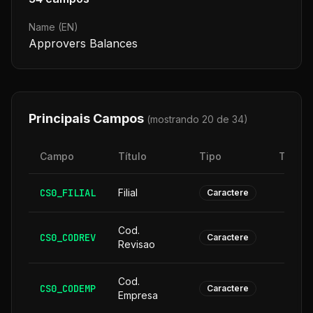
Name (EN)
Approvers Balances
Principais Campos
(mostrando 20 de
34
)
Campo
Título
Tipo
Taman
CS0_FILIAL
Filial
Caractere
Cod.
CS0_CODREV
Caractere
Revisao
Cod.
CS0_CODEMP
Caractere
Empresa