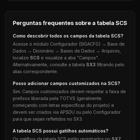
Perguntas frequentes sobre a tabela
SCS
Como descobrir todos os campos da tabela
SCS
?
Acesse o módulo Configurador (SIGACFG) → Base de
Dados → Dicionário → Bases de Dados → Arquivos,
localize
SCS
e visualize a aba "Campos".
Alternativamente, consulte a tabela
SX3
filtrando pelo
alias correspondente.
Posso adicionar campos customizados na
SCS
?
Sim. Campos customizados devem respeitar a faixa de
prefixos liberada pela TOTVS (geralmente
começando com letras específicas do projeto) e
devem ser criados via APSDU ou pelo Configurador
para que sejam refletidos no SX3.
A tabela
SCS
possui gatilhos automáticos?
Os gatilhos da tabela
SCS
estão registrados no
SX7
.