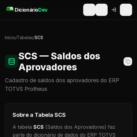
Pular para o conteúdo
Dicionário
Dev
Início
/
Tabelas
/
SCS
SCS
— Saldos dos
Aprovadores
Cadastro de
saldos dos aprovadores
do ERP
TOTVS Protheus
Sobre a Tabela
SCS
A tabela
SCS
(Saldos dos Aprovadores)
faz
parte do dicionário de dados do ERP TOTVS