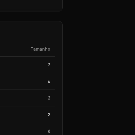
Tamanho
2
6
2
2
6