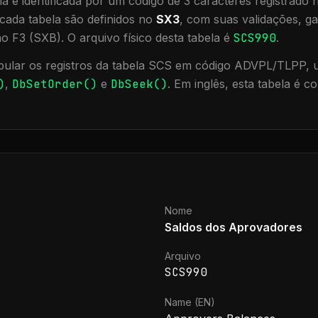
a é identificada por um código de 3 caracteres registrado
cada tabela são definidos no
SX3
, com suas validações, ga
ão F3 (SXB).
O arquivo físico desta tabela é
SCS990
.
ular os registros da tabela
SCS
em código ADVPL/TLPP, ut
)
,
DbSetOrder()
e
DbSeek()
.
Em inglês, esta tabela é 
Nome
Saldos dos Aprovadores
Arquivo
SCS990
Name (EN)