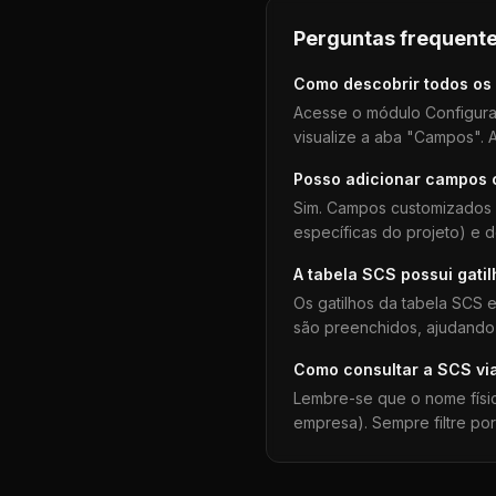
Perguntas frequente
Como descobrir todos os
Acesse o módulo Configura
visualize a aba "Campos". A
Posso adicionar campos
Sim. Campos customizados 
específicas do projeto) e 
A tabela
SCS
possui gati
Os gatilhos da tabela
SCS
e
são preenchidos, ajudando 
Como consultar a
SCS
vi
Lembre-se que o nome físi
empresa). Sempre filtre po