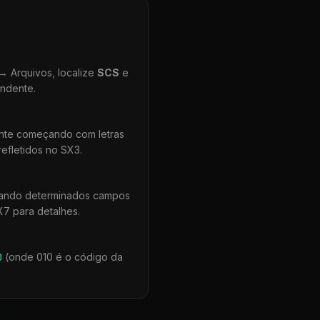
 Arquivos, localize
SCS
e
ondente.
ente começando com letras
efletidos no SX3.
uando determinados campos
X7 para detalhes.
0
(onde 010 é o código da