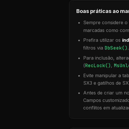
Boas práticas ao ma
Sempre considere o f
marcadas como compa
Prefira utilizar os
índ
filtros via
DbSeek()
Para inclusão, alter
(
RecLock()
,
MsUnl
Evite manipular a ta
SX3 e gatilhos de SX
Antes de criar um no
Campos customizados
conflitos em atualiza