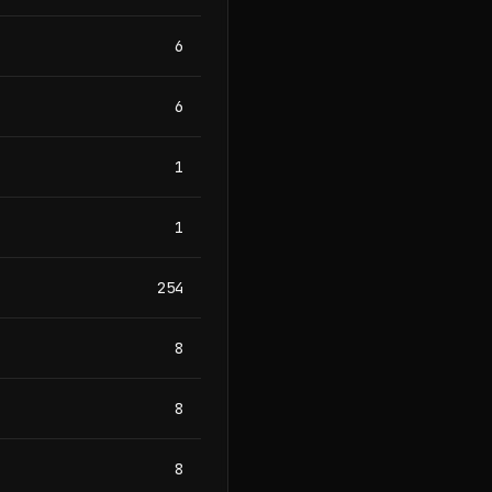
6
6
1
1
254
8
8
8