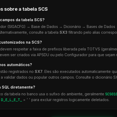
s sobre a tabela
SCS
 campos da tabela
SCS
?
dor (SIGACFG) → Base de Dados → Dicionário → Bases de Dados →
lternativamente, consulte a tabela
SX3
filtrando pelo alias corresp
 customizados na
SCS
?
devem respeitar a faixa de prefixos liberada pela TOTVS (geralm
devem ser criados via APSDU ou pelo Configurador para que sejam r
lhos automáticos?
stão registrados no
SX7
. Eles são executados automaticamente q
a validar dados ou popular outros campos. Consulte o dicionário S
a SQL diretamente?
co da tabela no banco usa o sufixo do ambiente, geralmente
SCS
01
r
D_E_L_E_T_
= ' ' para excluir registros logicamente deletados.