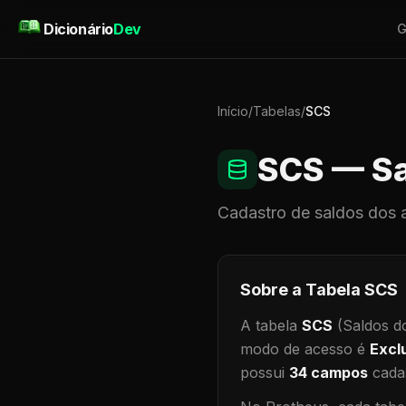
Pular para o conteúdo
Dicionário
Dev
G
Início
/
Tabelas
/
SCS
SCS
— Sa
Cadastro de
saldos dos 
Sobre a Tabela
SCS
A tabela
SCS
(Saldos d
modo de acesso é
Excl
possui
34
campos
cadas