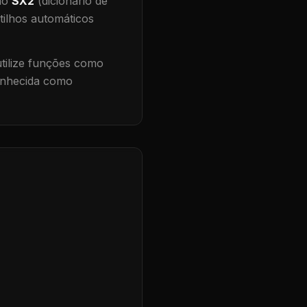
 no
SX2
(dicionário de
tilhos automáticos
ilize funções como
conhecida como