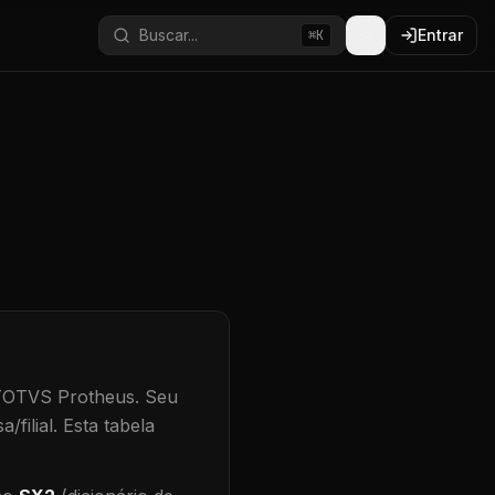
Buscar...
Entrar
⌘K
 TOTVS Protheus.
Seu
/filial
.
Esta tabela