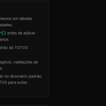
, mesmo em tabelas
idades.
r()
antes de aplicar
ance.
padrão da TOTVS
gócio, validações de
s.
te no dicionário padrão.
TVS para evitar