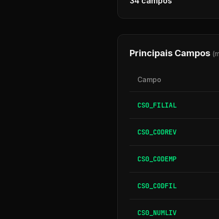
34
campos
Principais Campos
(
Campo
CS0_FILIAL
CS0_CODREV
CS0_CODEMP
CS0_CODFIL
CS0_NUMLIV