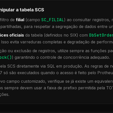
nipular a tabela
SCS
iltro de
filial
(campo
SC_FILIAL
) ao consultar registros
rtilhadas, para respeitar a segregação de dados entre un
ices oficiais
da tabela (definidos no SIX) com
DbSetOrde
. Isso evita varreduras completas e degradação de perform
ação ou exclusão de registros, utilize sempre as funções 
ock()
) garantindo o controle de concorrência adequado.
bela
SCS
diretamente via SQL em produção. As regras de ne
7 só são executados quando o acesso é feito pelo Protheu
vo campo customizado, verifique se já existe um equivalen
 sempre devem usar a faixa de prefixo permitida pela TO
ções.