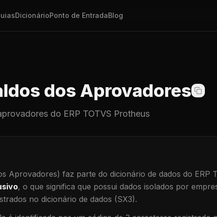
uias
Dicionário
Ponto de Entrada
Blog
ldos dos Aprovadores
aprovadores
do ERP TOTVS Protheus
os Aprovadores)
faz parte do dicionário de dados do ERP
usivo
, o que significa que
possui dados isolados por empresa
trados no dicionário de dados (SX3).