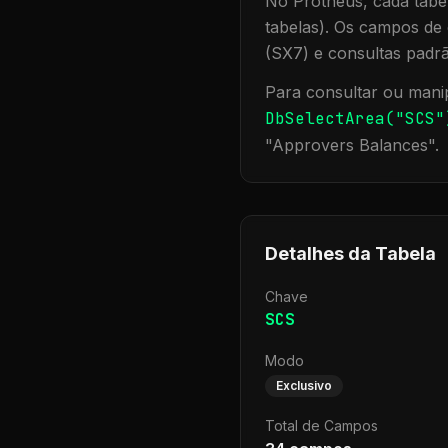
No Protheus, cada tabel
tabelas). Os campos de 
(SX7) e consultas padr
Para consultar ou manip
DbSelectArea("
SCS
"
"
Approvers Balances
".
Detalhes da Tabela
Chave
SCS
Modo
Exclusivo
Total de Campos